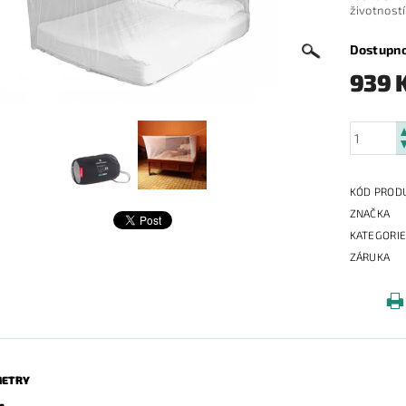
životností
Dostupn
939 
KÓD PROD
ZNAČKA
KATEGORI
ZÁRUKA
ETRY