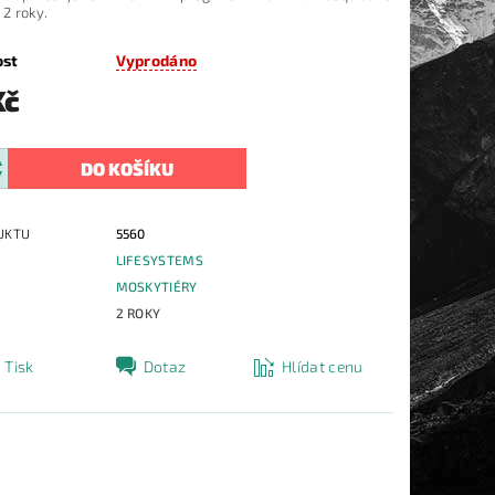
 2 roky.
ost
Vyprodáno
Kč
UKTU
5560
LIFESYSTEMS
E
MOSKYTIÉRY
2 ROKY
Tisk
Dotaz
Hlídat cenu