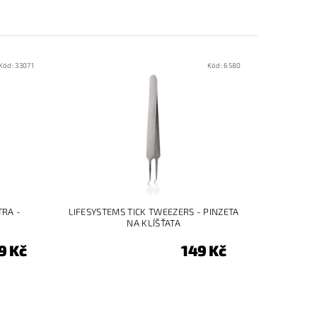
Kód:
33071
Kód:
6580
TRA -
LIFESYSTEMS TICK TWEEZERS - PINZETA
NA KLÍŠŤATA
9 Kč
149 Kč