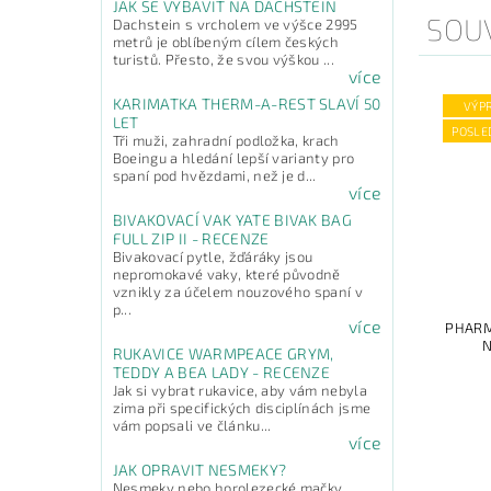
JAK SE VYBAVIT NA DACHSTEIN
SOUV
Dachstein s vrcholem ve výšce 2995
metrů je oblíbeným cílem českých
turistů. Přesto, že svou výškou ...
více
KARIMATKA THERM-A-REST SLAVÍ 50
VÝP
LET
POSLE
Tři muži, zahradní podložka, krach
Boeingu a hledání lepší varianty pro
spaní pod hvězdami, než je d...
více
BIVAKOVACÍ VAK YATE BIVAK BAG
FULL ZIP II - RECENZE
Bivakovací pytle, žďáráky jsou
nepromokavé vaky, které původně
vznikly za účelem nouzového spaní v
p...
více
PHARM
N
RUKAVICE WARMPEACE GRYM,
TEDDY A BEA LADY - RECENZE
Jak si vybrat rukavice, aby vám nebyla
zima při specifických disciplínách jsme
vám popsali ve článku...
více
JAK OPRAVIT NESMEKY?
Nesmeky nebo horolezecké mačky