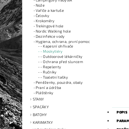
Campingový nábytek
Nože
Vařiče a kartuše
Čelovky
Krokoměry
Trekingové hole
Nordic Walking hole
Dezinfekce vody
Hygiena, ochrana, první pomoc
- Kapesní ohřívače
- Moskytiéry
- Outdoorové lékárničky
- Ochrana před sluncem
- Repelenty
- Ručníky
- Toaletní tašky
Peněženky, pouzdra, obaly
Praní a údržba
Pláštěnky
STANY
SPACÁKY
POPIS
BATOHY
PARAM
KARIMATKY