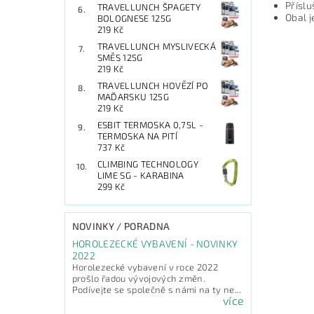
Příslu
TRAVELLUNCH ŠPAGETY
Obal j
BOLOGNESE 125G
219 Kč
TRAVELLUNCH MYSLIVECKÁ
SMĚS 125G
219 Kč
TRAVELLUNCH HOVĚZÍ PO
MAĎARSKU 125G
219 Kč
ESBIT TERMOSKA 0,75L -
TERMOSKA NA PITÍ
737 Kč
CLIMBING TECHNOLOGY
LIME SG - KARABINA
299 Kč
NOVINKY / PORADNA
HOROLEZECKÉ VYBAVENÍ - NOVINKY
2022
Horolezecké vybavení v roce 2022
prošlo řadou vývojových změn.
Podívejte se společně s námi na ty ne...
více