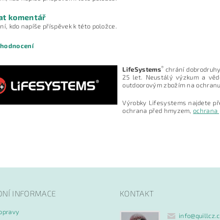
at komentář
ní, kdo napíše příspěvek k této položce.
 hodnocení
®
LifeSystems
chrání dobrodruhy,
25 let. Neustálý výzkum a věd
outdoorovým zbožím na ochranu 
Výrobky Lifesystems najdete př
ochrana před hmyzem,
ochrana 
ním hodnocení souhlasíte s
podmínkami ochrany osobních údajů
DNÍ INFORMACE
KONTAKT
opravy
info
@
quillcz.