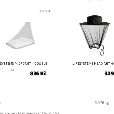
Kód:
5006
ESYSTEMS MICRONET - DOUBLE
LIFESYSTEMS HEAD NET H
č
(–10 %)
836 Kč
329
t
0.476 kg
ní, kdo napíše příspěvek k této položce.