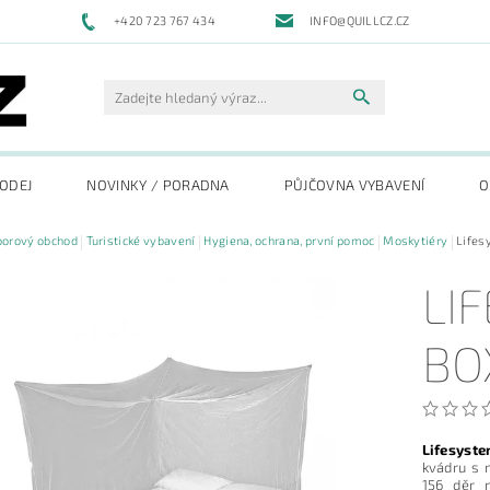
+420 723 767 434
INFO@QUILLCZ.CZ
RODEJ
NOVINKY / PORADNA
PŮJČOVNA VYBAVENÍ
O
oorový obchod
Turistické vybavení
Hygiena, ochrana, první pomoc
Moskytiéry
Lifes
LI
BO
Lifesyst
kvádru s 
156 děr 