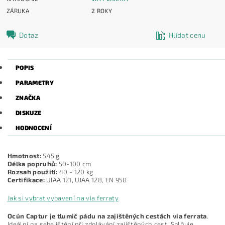
ZÁRUKA
2 ROKY
Dotaz
Hlídat cenu
POPIS
PARAMETRY
ZNAČKA
DISKUZE
HODNOCENÍ
Hmotnost:
545 g
Délka popruhů:
50-100 cm
Rozsah použití:
40 - 120 kg
Certifikace:
UIAA 121, UIAA 128, EN 958
Jak si vybrat vybavení na via ferraty
Ocún Captur je tlumič pádu na zajištěných cestách via ferrata
.
Ideální na sebejištění při zdolávání zajištěných cest. Splňuje