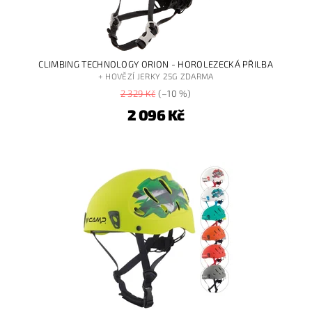
CLIMBING TECHNOLOGY ORION - HOROLEZECKÁ PŘILBA
+ HOVĚZÍ JERKY 25G ZDARMA
2 329 Kč
(–10 %)
2 096 Kč