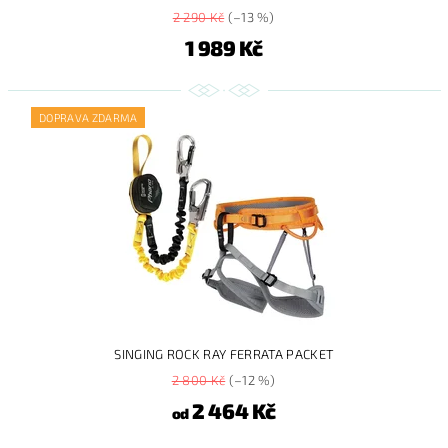
2 290 Kč
(–13 %)
1 989 Kč
DOPRAVA ZDARMA
SINGING ROCK RAY FERRATA PACKET
2 800 Kč
(–12 %)
2 464 Kč
od