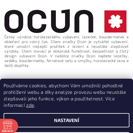
Český výrobce horolezeckého vybavení, lezeček, bouldermatek a
oblečení pro volný čas. Cílem značky Ocún je vytvářet vybavení,
které umožní nejlepší prožitek z lezení a neustále zlepšovat
výrobky. Cílem inovací je dokonalá funkčnost, bezpečnost a čistý
design vybavení Ocún. V nabídce značky Ocún najdete lezečky,
sedáky, bouldermatky, ferratové sety a smyčky, horolezecké lana a
další doplňky.
Používáme cookies, abychom Vám umožnili pohodlné
Vložením hodnocení souhlasíte s
podmínkami ochrany
prohlížení webu a díky analýze provozu webu neustále
osobních údajů
zlepšovali jeho funkce, výkon a použitelnost. Více
informací
zde
.
PruvodceNakopce.Cz
|
CestovniMenu.cz
NASTAVENÍ
2026 © Quill outdoor, všechna práva vyhrazena
Zobrazit