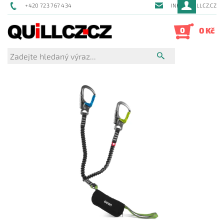
+420 723 767 434
INFO@QUILLCZ.CZ
0
0 Kč