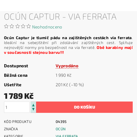
OCÚN CAPTUR - VIA FERRATA
Neohodnoceno
Ocún Captur je tlumič pádu na zajištěných cestách via ferrata
.
Ideální na sebejištění při zdolávání zajištěných cest. Splňuje
nejnovější normy pro bezpečnost na via ferratě.
Obě karabiny mají
v současnosti stejnou barvu!!!
Dostupnost
Vyprodáno
Běžná cena
1 990 Kč
Ušetříte
201 Kč
(–10 %)
1 789 Kč
KÓD PRODUKTU
04395
ZNAČKA
OCÚN
KATEGORIE
VIA FERRATA