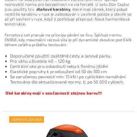
nejnovější normy pro bezpečnost na via ferratě. U setu Oún Captur
jsou použity tzv.
dlaňové karabiny
, které mají zámek, který pokud
nedržíte karabinu v ruce je zablokován v zavřené poloze a otevře se
až při sevření v ruce, když ji potřebuje přepnout. Nová harmoniková
konstrukce.
Ferratový set pracuje na principu párání se švu. Splňuje normu
EN958, kdy maximální rázová síla je při dynamické zkoušce pod 6 kN
během celého průběhu testování.
Doporučené použití: zajištěné cesty a lanové parky.
Pro váhu uživatele 40 – 120 kg
Centrální oko pro odsednutí nebo k fixnímu jištění
Elastické popruhy k prodloužení od 50 do 100 cm
Se zaručenou pevností min. 15 kN i po cyklickém namáhání.
Testováno dle aktualizované normy, tj. po 50 000 cyklech.
Obě karabiny mají v současnosti stejnou barvu!!!
DOPRAVA ZDARMA