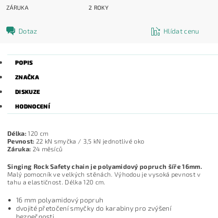
ZÁRUKA
2 ROKY
Dotaz
Hlídat cenu
POPIS
ZNAČKA
DISKUZE
HODNOCENÍ
Délka:
120 cm
Pevnost:
22 kN smyčka / 3,5 kN jednotlivé oko
Záruka:
24 měsíců
Singing Rock Safety chain je polyamidový popruch šíře 16mm.
Malý pomocník ve velkých stěnách. Výhodou je vysoká pevnost v
tahu a elastičnost. Délka 120 cm.
16 mm polyamidový popruh
dvojité přetočení smyčky do karabiny pro zvýšení
bezpečnosti