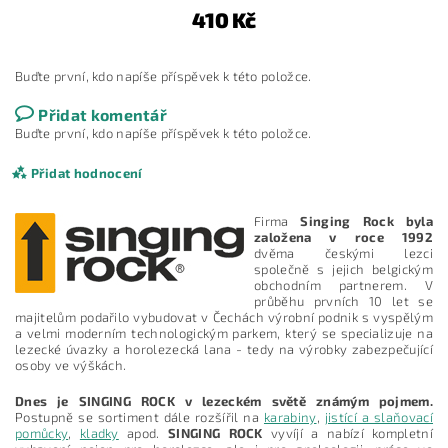
410 Kč
Buďte první, kdo napíše příspěvek k této položce.
Přidat komentář
Buďte první, kdo napíše příspěvek k této položce.
Přidat hodnocení
Firma
Singing Rock byla
založena v roce 1992
dvěma českými lezci
společně s jejich belgickým
obchodním partnerem. V
průběhu prvních 10 let se
majitelům podařilo vybudovat v Čechách výrobní podnik s vyspělým
a velmi moderním technologickým parkem, který se specializuje na
lezecké úvazky a horolezecká lana - tedy na výrobky zabezpečující
osoby ve výškách.
Dnes je SINGING ROCK v lezeckém světě známým pojmem.
Postupně se sortiment dále rozšířil na
karabiny
,
jistící a slaňovací
pomůcky
,
kladky
apod.
SINGING ROCK
vyvíjí a nabízí kompletní