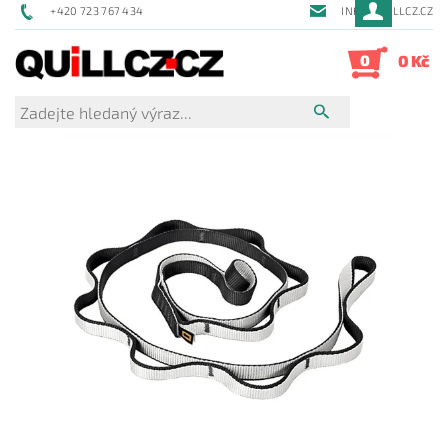
+420 723 767 434
INFO@QUILLCZ.CZ
0
0 Kč