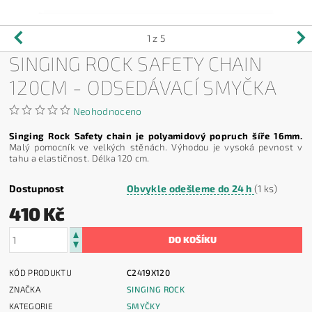
1
z 5
SINGING ROCK SAFETY CHAIN
120CM - ODSEDÁVACÍ SMYČKA
Neohodnoceno
Singing Rock Safety chain je polyamidový popruch šíře 16mm.
Malý pomocník ve velkých stěnách. Výhodou je vysoká pevnost v
tahu a elastičnost. Délka 120 cm.
Dostupnost
Obvykle odešleme do 24 h
(1 ks)
410 Kč
KÓD PRODUKTU
C2419X120
ZNAČKA
SINGING ROCK
KATEGORIE
SMYČKY