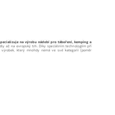
specializuje na výrobu nádobí pro táboření, kemping a
edly až na evropský trh. Díky speciálním technologiím při
í výrobek, který mnohdy nemá ve své kategorii (poměr