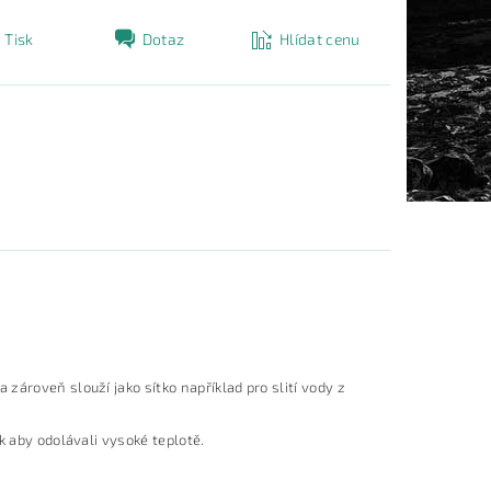
Tisk
Dotaz
Hlídat cenu
ároveň slouží jako sítko například pro slití vody z
k aby odolávali vysoké teplotě.