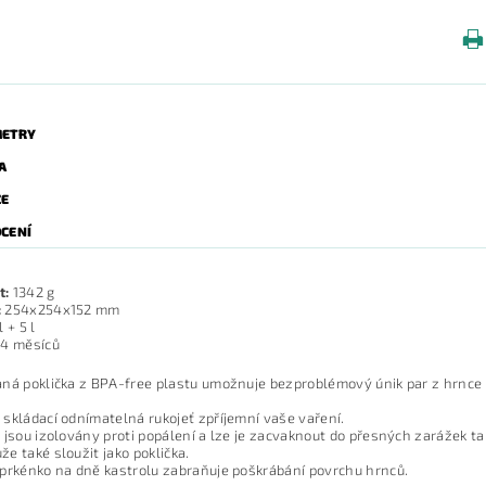
ETRY
A
ZE
CENÍ
t:
1342 g
:
254x254x152 mm
l + 5 l
4 měsíců
ná poklička z BPA-free plastu umožnuje bezproblémový únik par z hrnce a z
skládací odnímatelná rukojeť zpříjemní vaše vaření.
 jsou izolovány proti popálení a lze je zacvaknout do přesných zarážek ta
e také sloužit jako poklička.
prkénko na dně kastrolu zabraňuje poškrábání povrchu hrnců.