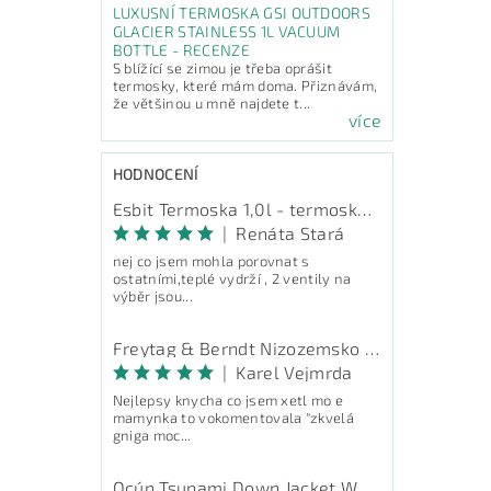
LUXUSNÍ TERMOSKA GSI OUTDOORS
GLACIER STAINLESS 1L VACUUM
BOTTLE - RECENZE
S blížící se zimou je třeba oprášit
termosky, které mám doma. Přiznávám,
že většinou u mně najdete t...
více
HODNOCENÍ
Esbit Termoska 1,0l - termoska na pití
|
Renáta Stará
nej co jsem mohla porovnat s
ostatními,teplé vydrží , 2 ventily na
výběr jsou...
Freytag & Berndt Nizozemsko - průvodce
|
Karel Vejmrda
Nejlepsy knycha co jsem xetl mo e
mamynka to vokomentovala "zkvelá
gniga moc...
Ocún Tsunami Down Jacket Women - péřová bunda