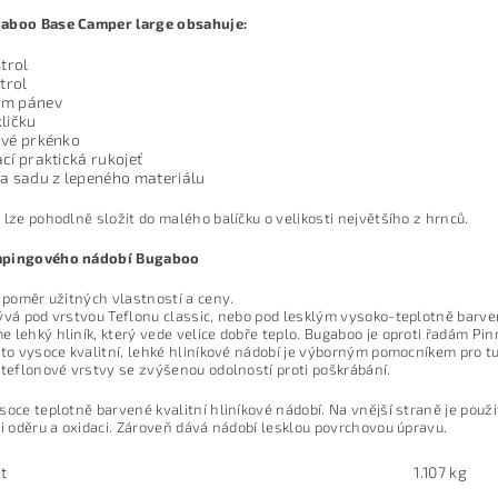
aboo Base Camper large obsahuje:
strol
strol
m pánev
ličku
ové prkénko
cí praktická rukojeť
na sadu z lepeného materiálu
 lze pohodlně složit do malého balíčku o velikosti největšího z hrnců.
mpingového nádobí Bugaboo
í poměr užitných vlastností a ceny.
ývá pod vrstvou Teflonu classic, nebo pod lesklým vysoko-teplotně barv
 lehký hliník, který vede velice dobře teplo. Bugaboo je oproti řadám Pin
oto vysoce kvalitní, lehké hliníkové nádobí je výborným pomocníkem pro tu
 teflonové vrstvy se zvýšenou odolností proti poškrábání.
soce teplotně barvené kvalitní hliníkové nádobí. Na vnější straně je použ
ti oděru a oxidaci. Zároveň dává nádobí lesklou povrchovou úpravu.
t
1.107 kg