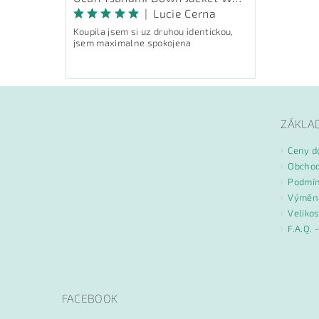
|
Lucie Cerna
Koupila jsem si uz druhou identickou,
jsem maximalne spokojena
ZÁKLA
Ceny d
Obchod
Podmín
Výměna
Velikos
F.A.Q. 
FACEBOOK