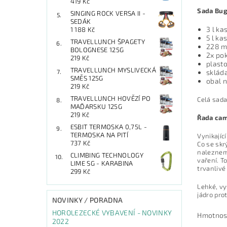
419 Kč
Sada Bug
SINGING ROCK VERSA II -
SEDÁK
3 l ka
1 188 Kč
5 l ka
TRAVELLUNCH ŠPAGETY
228 m
BOLOGNESE 125G
2x pok
219 Kč
plast
TRAVELLUNCH MYSLIVECKÁ
skláda
SMĚS 125G
obal 
219 Kč
TRAVELLUNCH HOVĚZÍ PO
Celá sada
MAĎARSKU 125G
219 Kč
Řada ca
ESBIT TERMOSKA 0,75L -
TERMOSKA NA PITÍ
Vynikajíc
737 Kč
Co se skr
nalezneme
CLIMBING TECHNOLOGY
vaření. T
LIME SG - KARABINA
trvanlivé
299 Kč
Lehké, vy
jádro pro
NOVINKY / PORADNA
HOROLEZECKÉ VYBAVENÍ - NOVINKY
Hmotnos
2022