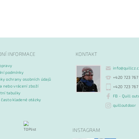
DNÍ INFORMACE
KONTAKT
opravy
info
@
quillcz.
ní podmínky
+420 723 767
ky ochrany osobních údajů
 nebo vrácení zboží
+420 723 767
tní tabulky
FB - Quill out
- často kladené otázky
quilloutdoor
INSTAGRAM