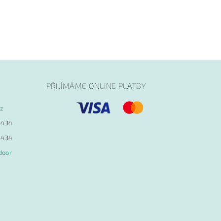
PŘIJÍMÁME ONLINE PLATBY
cz
 434
 434
door