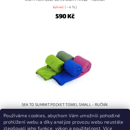
621 Kč
(–4 %)
590 Kč
SEA TO SUMMIT POCKET TOWEL SMALL - RUČNÍK
326 Kč
(–10 %)
Používáme cookies, abychom Vám umožnili pohodlné
293 Kč
prohlížení webu a díky analýze provozu webu neustále
zlepšovali jeho funkce, výkon a použitelnost. Více