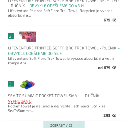
LIFEVENTURE PRINTED SOFTFIBRE TREK TOWEL RECYCLED
- RUČNÍK
–
OBVYKLE ODEŠLEME DO 48 H
Lifeventure Printed SoftFibre Trek Towel Recycled je vysoce
absorbční a...
679 Kč
2.
LIFEVENTURE PRINTED SOFTFIBRE TREK TOWEL - RUČNÍK
–
OBVYKLE ODEŠLEME DO 48 H
Lifeventure Soft Fibre Trek Towel je vysoce absorbční a velmi
kompaktní...
od 679 Kč
3.
SEA TO SUMMIT POCKET TOWEL SMALL - RUČNÍK
–
VYPRODÁNO
Pocket Towel je nejlehčí a nejrychleji schnoucí ručník ze
SeaToSummit...
293 Kč
ZOBRAZIT VÍCE