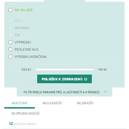
NA SKLADĚ
AKCE
NOVINKA
TIP
VÝPRODEJ
POSLEDNÍ KUS
VÝROBA UKONČENA
293
Kč
739
Kč
POLOŽEK K ZOBRAZENÍ:
12
FILTR PODLE PARAMETRŮ, VLASTNOSTÍ A VÝROBCŮ
ABECEDNĚ
NEJLEVNĚJŠÍ
NEJDRAŽŠÍ
NEJPRODÁVANĚJŠÍ
12
položek celkem