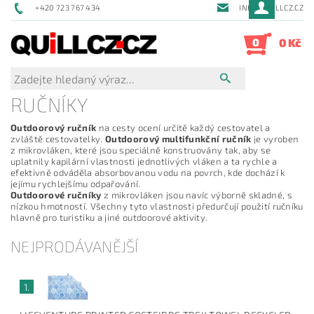
+420 723 767 434
INFO@QUILLCZ.CZ
0
0 Kč
RUČNÍKY
Outdoorový ručník
na cesty ocení určitě každý cestovatel a
zvláště cestovatelky.
Outdoorový multifunkční ručník
je vyroben
z mikrovláken, které jsou speciálně konstruovány tak, aby se
uplatnily kapilární vlastnosti jednotlivých vláken a ta rychle a
efektivně odváděla absorbovanou vodu na povrch, kde dochází k
jejímu rychlejšímu odpařování.
Outdoorové ručníky
z mikrovláken jsou navíc výborně skladné, s
nízkou hmotností. Všechny tyto vlastnosti předurčují použití ručníku
hlavně pro turistiku a jiné outdoorové aktivity.
NEJPRODÁVANĚJŠÍ
1.