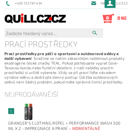
+420 723 767 434
INFO@QUILLCZ.CZ
0
0 Kč
PRACÍ PROSTŘEDKY
Prací prostředky pro péči o sportovní a outdoorové oděvy a
další vybavení
. Snažíme se naším zákazníkům nabídnout produkty
ekodrogerie české značky TEAL. Pokud potřebujete vyprat Gore-
Texovou bundu nebo funkční oblečení, z naší nabídky pracích
prostředků si určitě vyberete. Vždy se při praní řiďte návodem
výrobce oděvu a dodržujte danný postup. Údržba outdoorových
oděvů není žádný problém, pokud máte správné čistící prostředky.
NEJPRODÁVANĚJŠÍ
1.
GRANGER'S CLOTHING REPEL + PERFORMANCE WASH 300
ML X 2 - IMPREGNACE A PRANÍ
–
MOMENTÁLNĚ