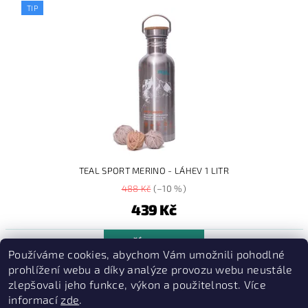
TIP
TEAL SPORT MERINO - LÁHEV 1 LITR
488 Kč
(–10 %)
439 Kč
DALŠÍ PRODUKTY
Používáme cookies, abychom Vám umožnili pohodlné
prohlížení webu a díky analýze provozu webu neustále
1
2
zlepšovali jeho funkce, výkon a použitelnost. Více
informací
zde
.