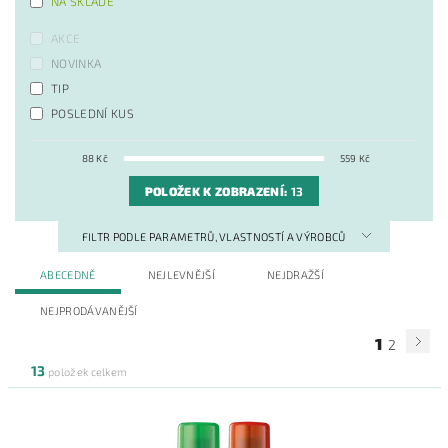
NA SKLADĚ
AKCE
NOVINKA
TIP
POSLEDNÍ KUS
88
Kč
559
Kč
POLOŽEK K ZOBRAZENÍ:
13
FILTR PODLE PARAMETRŮ, VLASTNOSTÍ A VÝROBCŮ
ABECEDNĚ
NEJLEVNĚJŠÍ
NEJDRAŽŠÍ
NEJPRODÁVANĚJŠÍ
1
2
13
položek celkem