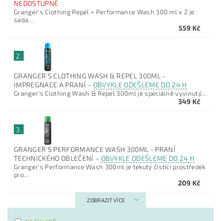
NEDOSTUPNÉ
Granger's Clothing Repel + Performance Wash 300 ml x 2 je
sada...
559 Kč
2.
GRANGER'S CLOTHING WASH & REPEL 300ML -
IMPREGNACE A PRANÍ
–
OBVYKLE ODEŠLEME DO 24 H
Granger's Clothing Wash & Repel 300ml je speciálně vyvinutý...
349 Kč
3.
GRANGER'S PERFORMANCE WASH 300ML - PRANÍ
TECHNICKÉHO OBLEČENÍ
–
OBVYKLE ODEŠLEME DO 24 H
Granger's Performance Wash 300ml je tekutý čistící prostředek
pro...
209 Kč
ZOBRAZIT VÍCE