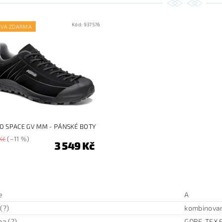
Kód:
937576
AVA ZDARMA
O SPACE GV MM - PÁNSKÉ BOTY
Kč
(–11 %)
3 549 Kč
e
A
(?)
kombinova
a (?)
GORE-TEX E