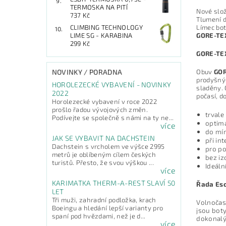
TERMOSKA NA PITÍ
Nové slož
737 Kč
Tlumení 
Límec bot
CLIMBING TECHNOLOGY
GORE-TE
LIME SG - KARABINA
299 Kč
GORE-TE
Obuv
GOR
NOVINKY / PORADNA
prodyšný
HOROLEZECKÉ VYBAVENÍ - NOVINKY
sladěny.
2022
počasí, d
Horolezecké vybavení v roce 2022
prošlo řadou vývojových změn.
trval
Podívejte se společně s námi na ty ne...
optimá
více
do mír
JAK SE VYBAVIT NA DACHSTEIN
při int
Dachstein s vrcholem ve výšce 2995
pro po
metrů je oblíbeným cílem českých
bez iz
turistů. Přesto, že svou výškou ...
Ideáln
více
KARIMATKA THERM-A-REST SLAVÍ 50
Řada Esc
LET
Tři muži, zahradní podložka, krach
Volnočaso
Boeingu a hledání lepší varianty pro
jsou boty
spaní pod hvězdami, než je d...
dokonalý
více