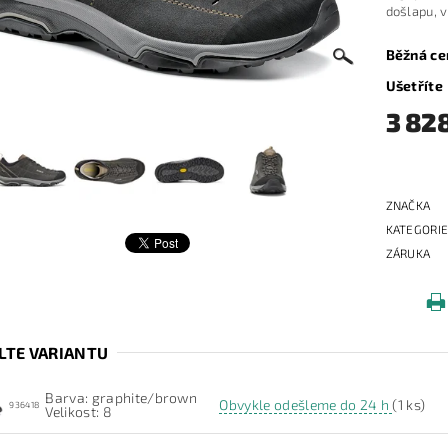
došlapu, 
Běžná ce
Ušetříte
3 82
ZNAČKA
KATEGORI
ZÁRUKA
LTE VARIANTU
Barva: graphite/brown
Obvykle odešleme do 24 h
(1 ks)
936418
Velikost: 8