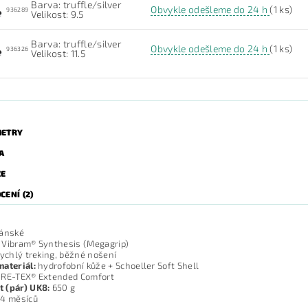
Barva: truffle/silver
Obvykle odešleme do 24 h
(1 ks)
936289
Velikost: 9.5
Barva: truffle/silver
Obvykle odešleme do 24 h
(1 ks)
936326
Velikost: 11.5
ETRY
A
ZE
ENÍ (2)
ánské
Vibram® Synthesis (Megagrip)
ychlý treking, běžné nošení
ateriál:
hydrofobní kůže + Schoeller Soft Shell
RE-TEX® Extended Comfort
 (pár) UK8:
650 g
4 měsíců