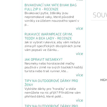
BIVAKOVACÍ VAK YATE BIVAK BAG
FULL ZIP II - RECENZE
SOUV
Bivakovací pytle, žďáráky jsou
nepromokavé vaky, které původně
vznikly za účelem nouzového spaní v
p...
více
RUKAVICE WARMPEACE GRYM,
TEDDY A BEA LADY - RECENZE
Jak si vybrat rukavice, aby vám nebyla
zima při specifických disciplínách jsme
vám popsali ve článku...
více
JAK OPRAVIT NESMEKY?
Nesmeky nebo horolezecké mačky
používá v zimě na svých toulkách každý
turista nebo trail runner, kte...
více
HIG
TIPY NA OUTDOOROVÉ DÁRKY PRO
ŽENY
Vybíráte dárky pro "horalky" a stále
nemůžete na nic přijít? Přínášíme vám
přehled dárků, které potě...
více
TIPY NA OUTDOOROVÉ DÁRKY PRO