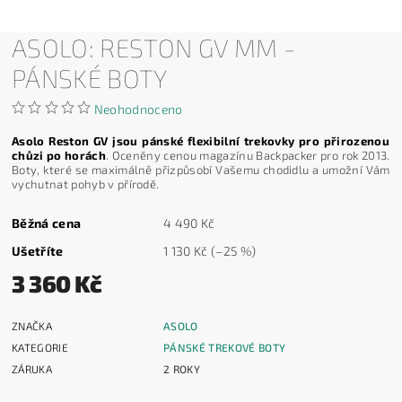
ASOLO: RESTON GV MM -
PÁNSKÉ BOTY
Neohodnoceno
Asolo Reston GV jsou pánské flexibilní trekovky pro přirozenou
chůzi po horách
. Oceněny cenou magazínu Backpacker pro rok 2013.
Boty, které se maximálně přizpůsobí Vašemu chodidlu a umožní Vám
vychutnat pohyb v přírodě.
Běžná cena
4 490 Kč
Ušetříte
1 130 Kč
(–25 %)
3 360 Kč
ZNAČKA
ASOLO
KATEGORIE
PÁNSKÉ TREKOVÉ BOTY
ZÁRUKA
2 ROKY