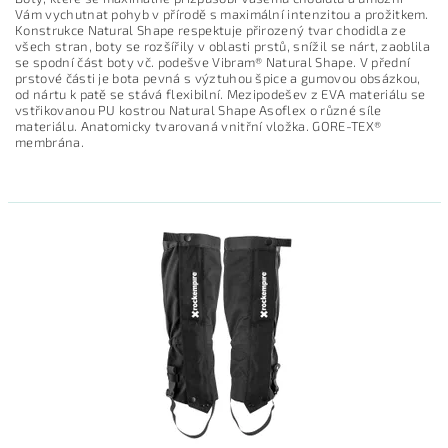
Vám vychutnat pohyb v přírodě s maximální intenzitou a prožitkem.
Konstrukce Natural Shape respektuje přirozený tvar chodidla ze
všech stran, boty se rozšířily v oblasti prstů, snížil se nárt, zaoblila
se spodní část boty vč. podešve Vibram® Natural Shape. V přední
prstové části je bota pevná s výztuhou špice a gumovou obsázkou,
od nártu k patě se stává flexibilní. Mezipodešev z EVA materiálu se
vstřikovanou PU kostrou Natural Shape Asoflex o různé síle
materiálu. Anatomicky tvarovaná vnitřní vložka. GORE-TEX®
membrána.