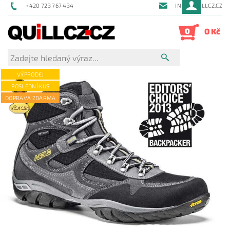
+420 723 767 434
INFO@QUILLCZ.CZ
0
0 Kč
VÝPRODEJ
POSLEDNÍ KUS
DOPRAVA ZDARMA