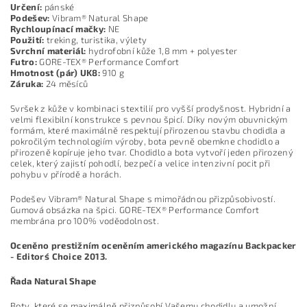
Určení:
pánské
Podešev:
Vibram® Natural Shape
Rychloupínací mačky:
NE
Použití:
treking, turistika, výlety
Svrchní materiál:
hydrofobní kůže 1,8 mm + polyester
Futro:
GORE-TEX® Performance Comfort
Hmotnost (pár) UK8:
910 g
Záruka:
24 měsíců
Svršek z kůže v kombinaci stextilií pro vyšší prodyšnost. Hybridní a
velmi flexibilní konstrukce s pevnou špicí. Díky novým obuvnickým
formám, které maximálně respektují přirozenou stavbu chodidla a
pokročilým technologiím výroby, bota pevně obemkne chodidlo a
přirozeně kopíruje jeho tvar. Chodidlo a bota vytvoří jeden přirozený
celek, který zajistí pohodlí, bezpečí a velice intenzivní pocit při
pohybu v přírodě a horách.
Podešev Vibram® Natural Shape s mimořádnou přizpůsobivostí.
Gumová obsázka na špici. GORE-TEX® Performance Comfort
membrána pro 100% voděodolnost.
Oceněno prestižním oceněním amerického magazínu Backpacker
- Editors´ Choice 2013.
Řada Natural Shape
Boty, které se maximálně přizpůsobí Vašemu chodidlu a umožní