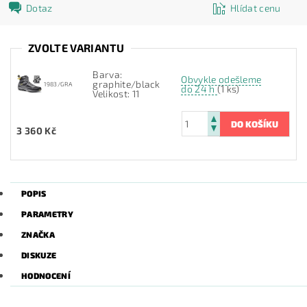
Dotaz
Hlídat cenu
ZVOLTE VARIANTU
Barva:
Obvykle odešleme
graphite/black
1983/GRA
do 24 h
(1 ks)
Velikost: 11
3 360 Kč
POPIS
PARAMETRY
ZNAČKA
DISKUZE
HODNOCENÍ