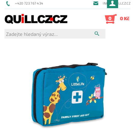
+420 723 767 434
INFO@QUILLCZ.CZ
0
0 Kč