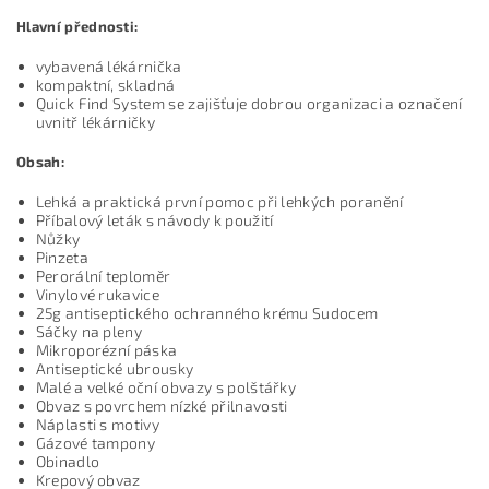
Hlavní přednosti:
vybavená lékárnička
kompaktní, skladná
Quick Find System se zajišťuje dobrou organizaci a označení
uvnitř lékárničky
Obsah:
Lehká a praktická první pomoc při lehkých poranění
Příbalový leták s návody k použití
Nůžky
Pinzeta
Perorální teploměr
Vinylové rukavice
25g antiseptického ochranného krému Sudocem
Sáčky na pleny
Mikroporézní páska
Antiseptické ubrousky
Malé a velké oční obvazy s polštářky
Obvaz s povrchem nízké přilnavosti
Náplasti s motivy
Gázové tampony
Obinadlo
Krepový obvaz