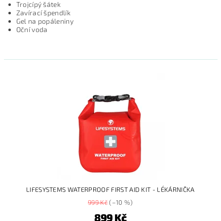
Trojcípý šátek
Zavírací špendlík
Gel na popáleniny
Oční voda
LIFESYSTEMS WATERPROOF FIRST AID KIT - LÉKÁRNIČKA
999 Kč
(–10 %)
899 Kč