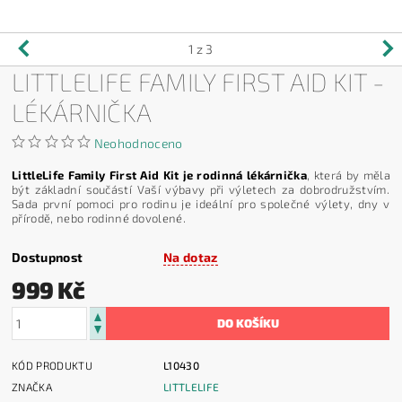
1
z 3
LITTLELIFE FAMILY FIRST AID KIT -
LÉKÁRNIČKA
Neohodnoceno
LittleLife Family First Aid Kit je rodinná lékárnička
, která by měla
být základní součástí Vaší výbavy při výletech za dobrodružstvím.
Sada první pomoci pro rodinu je ideální pro společné výlety, dny v
přírodě, nebo rodinné dovolené.
Dostupnost
Na dotaz
999 Kč
KÓD PRODUKTU
L10430
ZNAČKA
LITTLELIFE