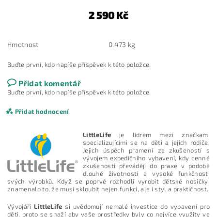
2 590 Kč
Hmotnost
0.473 kg
Buďte první, kdo napíše příspěvek k této položce.
Přidat komentář
Buďte první, kdo napíše příspěvek k této položce.
Přidat hodnocení
LittleLife
je lídrem mezi značkami
specializujícími se na děti a jejich rodiče.
Jejich úspěch pramení ze zkušeností s
vývojem expedičního vybavení, kdy cenné
zkušenosti převádějí do praxe v podobě
dlouhé životnosti a vysoké funkčnosti
svých výrobků. Když se poprvé rozhodli vyrobit dětské nosičky,
znamenalo to, že musí skloubit nejen funkci, ale i styl a praktičnost.
Vývojáři
LittleLife
si uvědomují nemalé investice do vybavení pro
děti, proto se snaží aby vaše prostředky byly co nejvíce využity ve