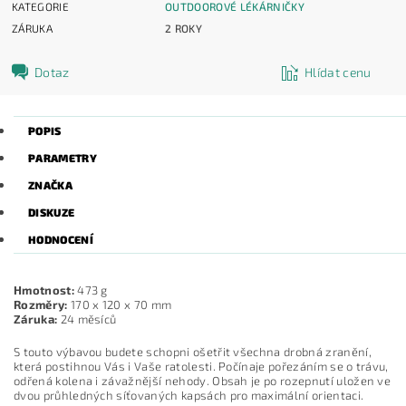
KATEGORIE
OUTDOOROVÉ LÉKÁRNIČKY
ZÁRUKA
2 ROKY
Dotaz
Hlídat cenu
POPIS
PARAMETRY
ZNAČKA
DISKUZE
HODNOCENÍ
Hmotnost:
473 g
Rozměry:
170 x 120 x 70 mm
Záruka:
24 měsíců
S touto výbavou budete schopni ošetřit všechna drobná zranění,
která postihnou Vás i Vaše ratolesti. Počínaje pořezáním se o trávu,
odřená kolena i závažnější nehody. Obsah je po rozepnutí uložen ve
dvou průhledných síťovaných kapsách pro maximální orientaci.