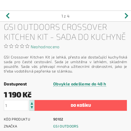
1
z 4
GSI OUTDOORS CROSSOVER
KITCHEN KIT - SADA DO KUCHYNĚ
Neohodnoceno
GSI Crossover Kitchen Kit je lehká, přesto ale dostačující kuchyňská
sada pro časté cestování. Sada je umístěna v lehkém, skladném
pouzdře. Sada vás překvapí mnoha užitecními drobnostmi, jako je
třeba vodotěsná pepřenka se slámkou.
Dostupnost
Obvykle odešleme do 48 h
1 190 Kč
KÓD PRODUKTU
90102
ZNAČKA
GSI OUTDOORS