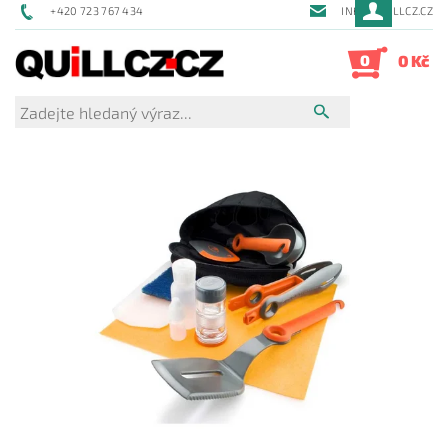
+420 723 767 434
INFO@QUILLCZ.CZ
0
0 Kč