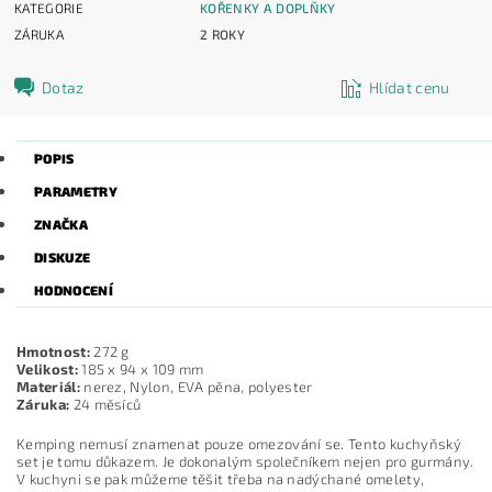
KATEGORIE
KOŘENKY A DOPLŇKY
ZÁRUKA
2 ROKY
Dotaz
Hlídat cenu
POPIS
PARAMETRY
ZNAČKA
DISKUZE
HODNOCENÍ
Hmotnost:
272 g
Velikost:
185 x 94 x 109 mm
Materiál:
nerez, Nylon, EVA pěna, polyester
Záruka:
24 měsíců
Kemping nemusí znamenat pouze omezování se. Tento kuchyňský
set je tomu důkazem. Je dokonalým společníkem nejen pro gurmány.
V kuchyni se pak můžeme těšit třeba na nadýchané omelety,