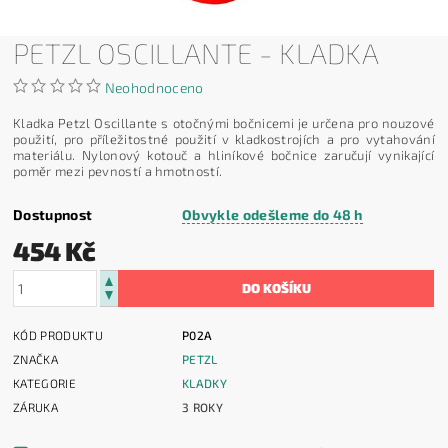
PETZL OSCILLANTE - KLADKA
Neohodnoceno
Kladka Petzl Oscillante s otočnými bočnicemi je určena pro nouzové
použití, pro příležitostné použití v kladkostrojích a pro vytahování
materiálu. Nylonový kotouč a hliníkové bočnice zaručují vynikající
poměr mezi pevností a hmotností.
Dostupnost
Obvykle odešleme do 48 h
454 Kč
KÓD PRODUKTU
P02A
ZNAČKA
PETZL
KATEGORIE
KLADKY
ZÁRUKA
3 ROKY