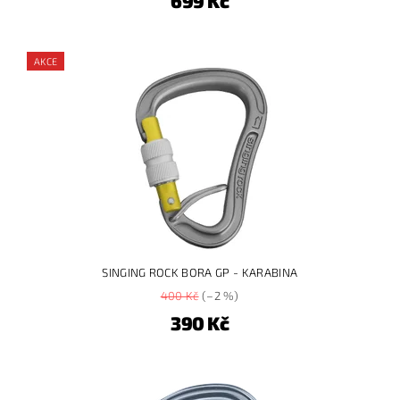
699 Kč
AKCE
SINGING ROCK BORA GP - KARABINA
400 Kč
(–2 %)
390 Kč