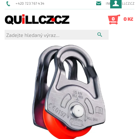
+420 723 767 434
INFO@QUILLCZ.CZ
0
0 Kč