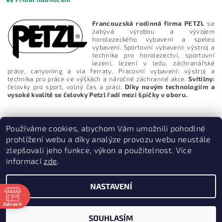
Francouzská rodinná firma PETZL
se
zabývá výrobou a vývojem
horolezeckého vybavení a speleo
vybavení. Sportovní vybavení: výstroj a
technika pro horolezectví, sportovní
lezení, lezení v ledu, záchranářské
práce, canyoning a via ferraty. Pracovní vybavení: výstroj a
technika pro práce ve výškách a náročné záchranné akce.
Svítilny:
čelovky pro sport, volný čas a práci.
Díky novým technologiím a
vysoké kvalitě se čelovky Petzl řadí mezi špičky v oboru.
Používáme cookies, abychom Vám umožnili pohodlné
prohlížení webu a díky analýze provozu webu neustále
zlepšovali jeho funkce, výkon a použitelnost. Více
Vložením hodnocení souhlasíte s
podmínkami ochrany
osobních údajů
informací
zde
.
PruvodceNakopce.Cz
|
CestovniMenu.cz
NASTAVENÍ
2026 © Quill outdoor, všechna práva vyhrazena
Zobrazit
ě
Vytvořil Shoptet
SOUHLASÍM