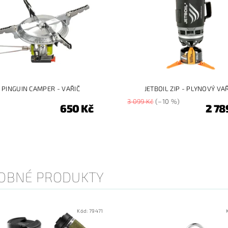
PINGUIN CAMPER - VAŘIČ
JETBOIL ZIP - PLYNOVÝ VA
3 099 Kč
(–10 %)
650 Kč
2 78
OBNÉ PRODUKTY
Kód:
79471