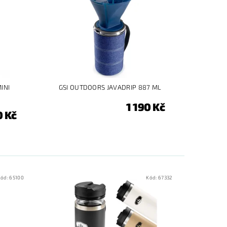
INI
GSI OUTDOORS JAVADRIP 887 ML
1 190 Kč
0 Kč
Kód:
65100
Kód:
67332