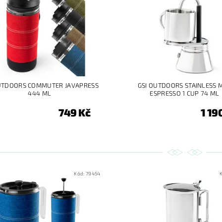
UTDOORS COMMUTER JAVAPRESS
GSI OUTDOORS STAINLESS M
444 ML
ESPRESSO 1 CUP 74 ML
749 Kč
1 19
Kód:
79454