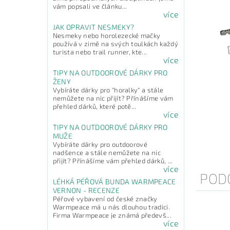
vám popsali ve článku...
více
JAK OPRAVIT NESMEKY?
Nesmeky nebo horolezecké mačky
používá v zimě na svých toulkách každý
turista nebo trail runner, kte...
více
TIPY NA OUTDOOROVÉ DÁRKY PRO
ŽENY
Vybíráte dárky pro "horalky" a stále
nemůžete na nic přijít? Přínášíme vám
přehled dárků, které potě...
více
TIPY NA OUTDOOROVÉ DÁRKY PRO
MUŽE
Vybíráte dárky pro outdoorové
nadšence a stále nemůžete na nic
přijít? Přínášíme vám přehled dárků, ...
více
POD
LÉHKÁ PÉŘOVÁ BUNDA WARMPEACE
VERNON - RECENZE
Péřové vybavení od české značky
Warmpeace má u nás dlouhou tradici.
Firma Warmpeace je známá předevš...
více