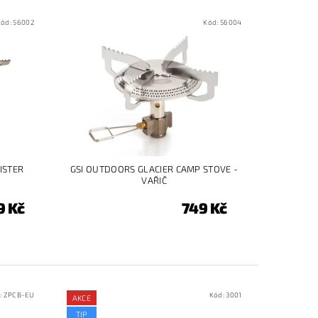
Kód:
56002
Kód:
56004
ISTER
GSI OUTDOORS GLACIER CAMP STOVE -
VAŘIČ
9 Kč
749 Kč
:
ZPCB-EU
Kód:
3001
AKCE
TIP