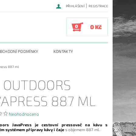
|
PŘIHLÁŠENÍ
REGISTRACE
0
0 Kč
BCHODNÍ PODMÍNKY
KONTAKTY
Press 887 ml
I OUTDOORS
VAPRESS 887 ML
Neohodnoceno
oors JavaPress je cestovní pressovač na kávu s
m systémem přípravy kávy i čaje
s objemem 887 ml.