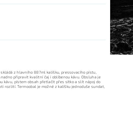
skládá z hlavního 887ml kalíšku, pressovacího pístu,
dno připravit kvalitní čaj i oblíbenou kávu. Obsluha je
kávu, pístem obsah přetlačit přes sítko a slít nápoj do
ti rozlití. Termoobal je možné z kalíšku jednoduše sundat,