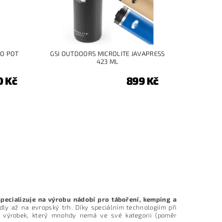
SO POT
GSI OUTDOORS MICROLITE JAVAPRESS
423 ML
0 Kč
899 Kč
specializuje na výrobu nádobí pro táboření, kemping a
edly až na evropský trh. Díky speciálním technologiím při
í výrobek, který mnohdy nemá ve své kategorii (poměr