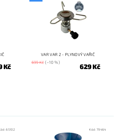
ŘIČ
VAR VAR 2 - PLYNOVÝ VAŘIČ
699 Kč
(–10 %)
9 Kč
629 Kč
Kód:
65102
Kód:
79464