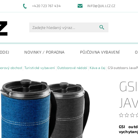
+420 723 767 434
INFO@QUILLCZ.CZ
RODEJ
NOVINKY / PORADNA
PŮJČOVNA VYBAVENÍ
O
oorový obchod
Turistické vybavení
Outdoorové nádobí
Káva a čaj
GSI outdoors Java
GS
JA
GSI outd
vychytaný