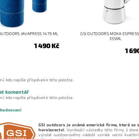
 OUTDOORS JAVAPRESS 1479 ML
GSI OUTDOORS MOKA ESPRES
355ML
1 490 Kč
1 69
ní, kdo napíše příspěvek k této položce.
at komentář
ní, kdo napíše příspěvek k této položce.
 hodnocení
GSI outdoors je známá americká firma, která se 
horolezectví.
Vynikající výsledky této firmy ji dov
výrobě outdoorového nádobí vzniká velmi kvalitn