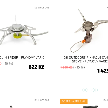
Kód:
608045
GUIN SPIDER - PLYNOVÝ VAŘIČ
GSI OUTDOORS PINNACLE CAN
STOVE - PLYNOVÝ VAŘIČ
č
(–10 %)
822 Kč
1 590 Kč
(–10 %)
1 42
Kód:
636048
Kód
DOPRAVA ZDARMA