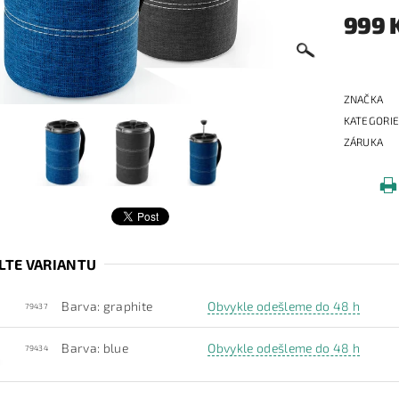
999 
ZNAČKA
KATEGORI
ZÁRUKA
LTE VARIANTU
Barva: graphite
Obvykle odešleme do 48 h
79437
Barva: blue
Obvykle odešleme do 48 h
79434