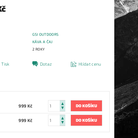
Kč
GSI OUTDOORS
E
KÁVA A ČAJ
2 ROKY
Tisk
Dotaz
Hlídat cenu
999 Kč
999 Kč