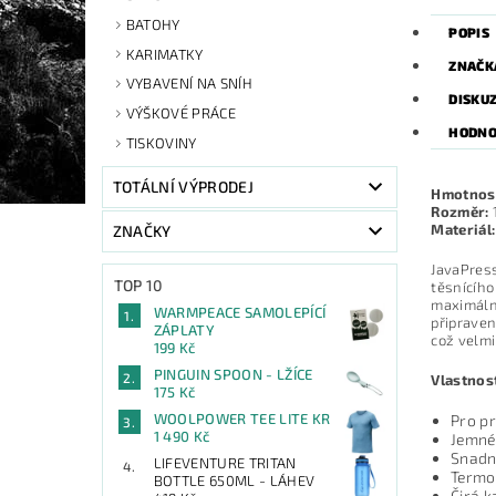
BATOHY
POPIS
KARIMATKY
ZNAČK
VYBAVENÍ NA SNÍH
DISKU
VÝŠKOVÉ PRÁCE
HODNO
TISKOVINY
TOTÁLNÍ VÝPRODEJ
Hmotnos
Rozměr:
Materiál:
ZNAČKY
JavaPress
TOP 10
těsnícího
maximálně
WARMPEACE SAMOLEPÍCÍ
připraven
ZÁPLATY
což velmi
199 Kč
PINGUIN SPOON - LŽÍCE
Vlastnost
175 Kč
WOOLPOWER TEE LITE KR
Pro pr
1 490 Kč
Jemné
Snadn
LIFEVENTURE TRITAN
Termo
BOTTLE 650ML - LÁHEV
Čirá k