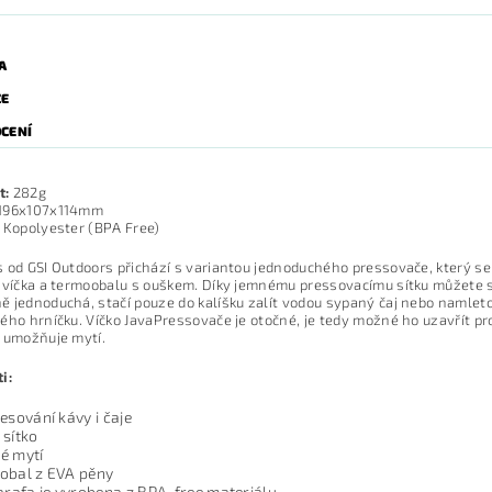
A
ZE
CENÍ
t:
282g
196x107x114mm
Kopolyester (BPA Free)
 od GSI Outdoors přichází s variantou jednoduchého pressovače, který se 
 víčka a termoobalu s ouškem. Díky jemnému pressovacímu sítku můžete sna
 jednoduchá, stačí pouze do kalíšku zalít vodou sypaný čaj nebo namletou 
ého hrníčku. Víčko JavaPressovače je otočné, je tedy možné ho uzavřít pro
 umožňuje mytí.
i:
esování kávy i čaje
 sítko
é mytí
obal z EVA pěny
arafa je vyrobena z BPA-free materiálu