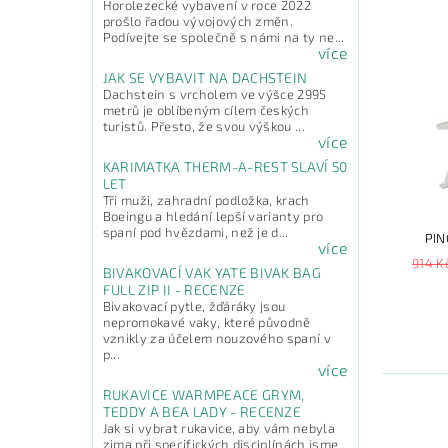
Horolezecké vybavení v roce 2022
prošlo řadou vývojových změn.
Podívejte se společně s námi na ty ne...
více
JAK SE VYBAVIT NA DACHSTEIN
Dachstein s vrcholem ve výšce 2995
metrů je oblíbeným cílem českých
turistů. Přesto, že svou výškou ...
více
KARIMATKA THERM-A-REST SLAVÍ 50
LET
Tři muži, zahradní podložka, krach
Boeingu a hledání lepší varianty pro
spaní pod hvězdami, než je d...
PIN
více
914 K
BIVAKOVACÍ VAK YATE BIVAK BAG
FULL ZIP II - RECENZE
Bivakovací pytle, žďáráky jsou
nepromokavé vaky, které původně
vznikly za účelem nouzového spaní v
p...
více
RUKAVICE WARMPEACE GRYM,
TEDDY A BEA LADY - RECENZE
Jak si vybrat rukavice, aby vám nebyla
zima při specifických disciplínách jsme