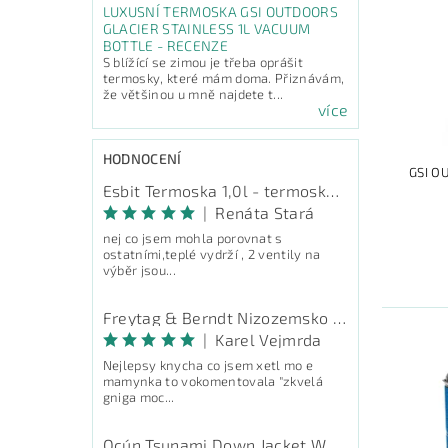
LUXUSNÍ TERMOSKA GSI OUTDOORS
GLACIER STAINLESS 1L VACUUM
BOTTLE - RECENZE
S blížící se zimou je třeba oprášit
termosky, které mám doma. Přiznávám,
že většinou u mně najdete t...
více
HODNOCENÍ
GSI O
Esbit Termoska 1,0l - termoska na pití
|
Renáta Stará
nej co jsem mohla porovnat s
ostatními,teplé vydrží , 2 ventily na
výběr jsou...
Freytag & Berndt Nizozemsko - průvodce
|
Karel Vejmrda
Nejlepsy knycha co jsem xetl mo e
mamynka to vokomentovala "zkvelá
gniga moc...
Ocún Tsunami Down Jacket Women - péřová bunda