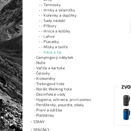
- Termosky
- Hrnky a skleničky
- Kořenky a doplňky
- Sady nádobí
- Příbory
- Hrnce a kotlíky
- Lahve
- Placatky
- Misky a talíře
- Káva a čaj
Campingový nábytek
Nože
Vařiče a kartuše
Čelovky
Krokoměry
Trekingové hole
ZVO
Nordic Walking hole
Dezinfekce vody
Hygiena, ochrana, první pomoc
Peněženky, pouzdra, obaly
Praní a údržba
Pláštěnky
STANY
SPACÁKY