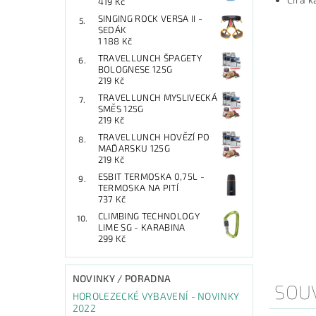
419 Kč
SINGING ROCK VERSA II -
SEDÁK
1 188 Kč
TRAVELLUNCH ŠPAGETY
BOLOGNESE 125G
219 Kč
TRAVELLUNCH MYSLIVECKÁ
SMĚS 125G
219 Kč
TRAVELLUNCH HOVĚZÍ PO
MAĎARSKU 125G
219 Kč
ESBIT TERMOSKA 0,75L -
TERMOSKA NA PITÍ
737 Kč
CLIMBING TECHNOLOGY
LIME SG - KARABINA
299 Kč
NOVINKY / PORADNA
SOUV
HOROLEZECKÉ VYBAVENÍ - NOVINKY
2022