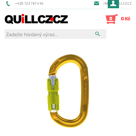
+420 723 767 434
INFO@QUILLCZ.CZ
0
0 Kč