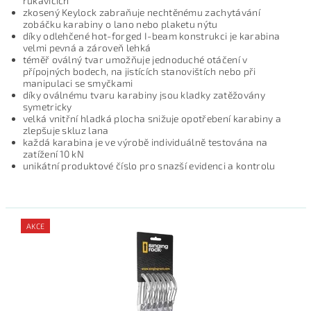
rukavicích
zkosený Keylock zabraňuje nechtěnému zachytávání
zobáčku karabiny o lano nebo plaketu nýtu
díky odlehčené hot-forged I-beam konstrukci je karabina
velmi pevná a zároveň lehká
téměř oválný tvar umožňuje jednoduché otáčení v
přípojných bodech, na jistících stanovištích nebo při
manipulaci se smyčkami
díky oválnému tvaru karabiny jsou kladky zatěžovány
symetricky
velká vnitřní hladká plocha snižuje opotřebení karabiny a
zlepšuje skluz lana
každá karabina je ve výrobě individuálně testována na
zatížení 10 kN
unikátní produktové číslo pro snazší evidenci a kontrolu
AKCE