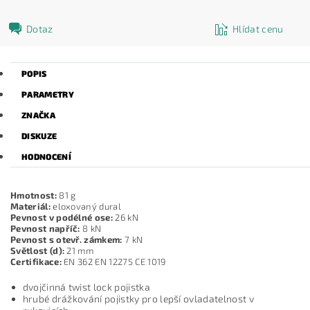
Dotaz
Hlídat cenu
POPIS
PARAMETRY
ZNAČKA
DISKUZE
HODNOCENÍ
Hmotnost:
81 g
Materiál:
eloxovaný dural
Pevnost v podélné ose:
26 kN
Pevnost napříč:
8 kN
Pevnost s otevř. zámkem:
7 kN
Světlost (d):
21 mm
Certifikace:
EN 362 EN 12275 CE 1019
dvojčinná twist lock pojistka
hrubé drážkování pojistky pro lepší ovladatelnost v