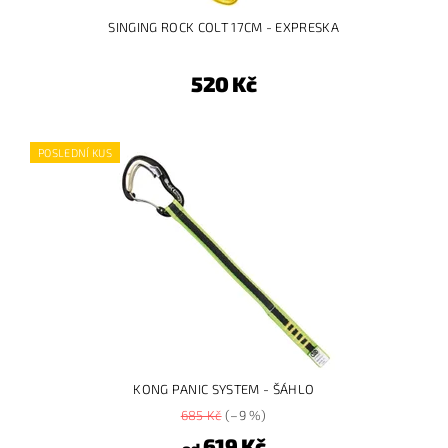
SINGING ROCK COLT 17CM - EXPRESKA
520 Kč
POSLEDNÍ KUS
KONG PANIC SYSTEM - ŠÁHLO
685 Kč
(–9 %)
619 Kč
od