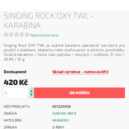
SINGING ROCK OXY TWL -
KARABINA
Neohodnoceno
Singing Rock OXY TWL je oválná karabina speciálně navržená pro
použití s kladkami, blokanty nebo slaňovacími a jistícími prostředky.
Oválná karabina / twist lock pojistka / Keylock / světlost 21 mm /
26 kN / 81 g
Dostupnost
Sklad výrobce - nutno ověřit
420 Kč
KÓD PRODUKTU
K0122EE06
ZNAČKA
SINGING ROCK
KATEGORIE
KARABINY
ZÁRUKA
2 ROKY