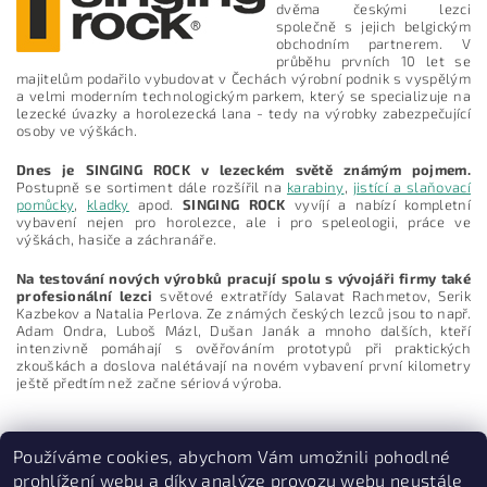
dvěma českými lezci
společně s jejich belgickým
obchodním partnerem. V
průběhu prvních 10 let se
majitelům podařilo vybudovat v Čechách výrobní podnik s vyspělým
a velmi moderním technologickým parkem, který se specializuje na
lezecké úvazky a horolezecká lana - tedy na výrobky zabezpečující
osoby ve výškách.
Dnes je SINGING ROCK v lezeckém světě známým pojmem.
Postupně se sortiment dále rozšířil na
karabiny
,
jistící a slaňovací
pomůcky
,
kladky
apod.
SINGING ROCK
vyvíjí a nabízí kompletní
vybavení nejen pro horolezce, ale i pro speleologii, práce ve
výškách, hasiče a záchranáře.
Vložením hodnocení souhlasíte s
podmínkami ochrany
osobních údajů
Na testování nových výrobků pracují spolu s vývojáři firmy také
profesionální lezci
světové extratřídy Salavat Rachmetov, Serik
Kazbekov a Natalia Perlova. Ze známých českých lezců jsou to např.
Adam Ondra, Luboš Mázl, Dušan Janák a mnoho dalších, kteří
intenzivně pomáhají s ověřováním prototypů při praktických
zkouškách a doslova nalétávají na novém vybavení první kilometry
ještě předtím než začne sériová výroba.
Používáme cookies, abychom Vám umožnili pohodlné
prohlížení webu a díky analýze provozu webu neustále