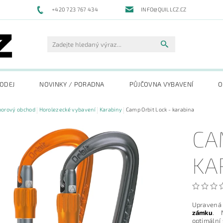
+420 723 767 434
INFO@QUILLCZ.CZ
RODEJ
NOVINKY / PORADNA
PŮJČOVNA VYBAVENÍ
O
oorový obchod
Horolezecké vybavení
Karabiny
Camp Orbit Lock - karabina
CA
KA
Upravená
zámku
. 
optimální 