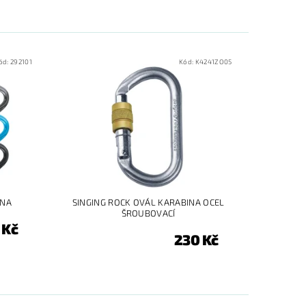
ód:
292101
Kód:
K4241ZO05
INA
SINGING ROCK OVÁL KARABINA OCEL
ŠROUBOVACÍ
 Kč
230 Kč