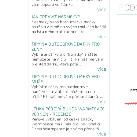
vám popsali ve článku...
POD
více
JAK OPRAVIT NESMEKY?
Nesmeky nebo horolezecké mačky
používá v zimě na svých toulkách každý
turista nebo trail runner, kte...
více
TIPY NA OUTDOOROVÉ DÁRKY PRO
ŽENY
Vybíráte dárky pro "horalky" a stále
nemůžete na nic přijít? Přínášíme vám
přehled dárků, které potě...
více
TIPY NA OUTDOOROVÉ DÁRKY PRO
MUŽE
Vybíráte dárky pro outdoorové
PET
nadšence a stále nemůžete na nic
přijít? Přínášíme vám přehled dárků, ...
více
1 377 
LÉHKÁ PÉŘOVÁ BUNDA WARMPEACE
VERNON - RECENZE
Péřové vybavení od české značky
Warmpeace má u nás dlouhou tradici.
Firma Warmpeace je známá předevš...
více