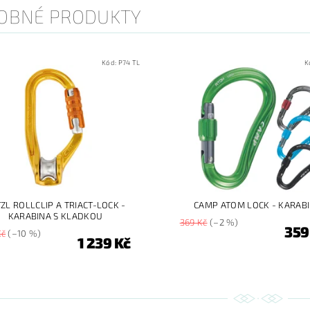
OBNÉ PRODUKTY
Kód:
P74 TL
K
ZL ROLLCLIP A TRIACT-LOCK -
CAMP ATOM LOCK - KARAB
KARABINA S KLADKOU
369 Kč
(–2 %)
359
Kč
(–10 %)
1 239 Kč