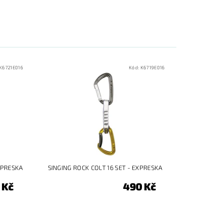
K6721E016
Kód:
K6719E016
XPRESKA
SINGING ROCK COLT 16 SET - EXPRESKA
 Kč
490 Kč