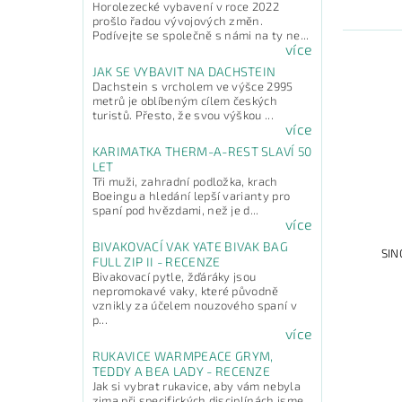
Horolezecké vybavení v roce 2022
prošlo řadou vývojových změn.
Podívejte se společně s námi na ty ne...
více
JAK SE VYBAVIT NA DACHSTEIN
Dachstein s vrcholem ve výšce 2995
metrů je oblíbeným cílem českých
turistů. Přesto, že svou výškou ...
více
KARIMATKA THERM-A-REST SLAVÍ 50
LET
Tři muži, zahradní podložka, krach
Boeingu a hledání lepší varianty pro
spaní pod hvězdami, než je d...
více
BIVAKOVACÍ VAK YATE BIVAK BAG
SIN
FULL ZIP II - RECENZE
Bivakovací pytle, žďáráky jsou
nepromokavé vaky, které původně
vznikly za účelem nouzového spaní v
p...
více
RUKAVICE WARMPEACE GRYM,
TEDDY A BEA LADY - RECENZE
Jak si vybrat rukavice, aby vám nebyla
zima při specifických disciplínách jsme