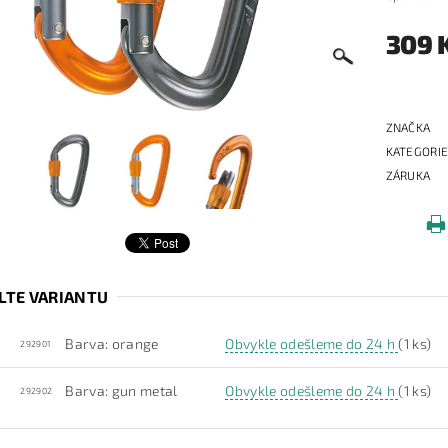
309 
ZNAČKA
KATEGORI
ZÁRUKA
LTE VARIANTU
Barva: orange
Obvykle odešleme do 24 h
(1 ks)
292901
Barva: gun metal
Obvykle odešleme do 24 h
(1 ks)
292902