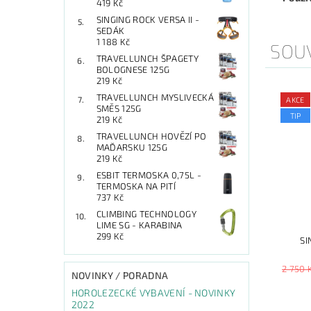
419 Kč
SINGING ROCK VERSA II -
SEDÁK
1 188 Kč
SOUV
TRAVELLUNCH ŠPAGETY
BOLOGNESE 125G
219 Kč
TRAVELLUNCH MYSLIVECKÁ
AKCE
SMĚS 125G
TIP
219 Kč
TRAVELLUNCH HOVĚZÍ PO
MAĎARSKU 125G
219 Kč
ESBIT TERMOSKA 0,75L -
TERMOSKA NA PITÍ
737 Kč
CLIMBING TECHNOLOGY
LIME SG - KARABINA
299 Kč
SI
2 750 
NOVINKY / PORADNA
HOROLEZECKÉ VYBAVENÍ - NOVINKY
2022