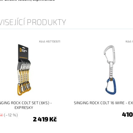
ISEJÍCÍ PRODUKTY
Kód:
K6715E611
Kód:
NGING ROCK COLT SET (6KS) -
SINGING ROCK COLT 16 WIRE - E
EXPRESKY
410
Kč
(–12 %)
2 419 Kč