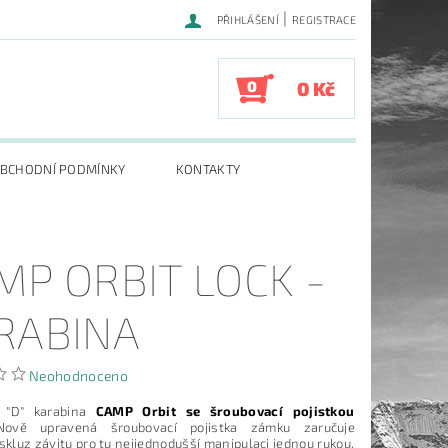
|
PŘIHLÁŠENÍ
REGISTRACE
0
0 Kč
BCHODNÍ PODMÍNKY
KONTAKTY
MP ORBIT LOCK -
RABINA
Neohodnoceno
 "D" karabina
CAMP Orbit se šroubovací pojistkou
Nově upravená šroubovací pojistka zámku zaručuje
skluz závitu pro tu nejjednodušší manipulaci jednou rukou.