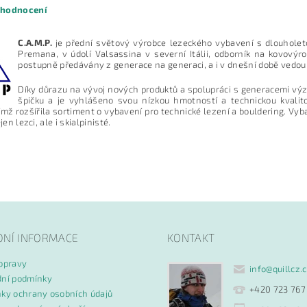
 hodnocení
C.A.M.P.
je přední světový výrobce lezeckého vybavení s dlouholetou 
Premana, v údolí Valsassina v severní Itálii, odborník na kovovýr
postupně předávány z generace na generaci, a i v dnešní době vedou
Díky důrazu na vývoj nových produktů a spolupráci s generacemi v
špičku a je vyhlášeno svou nízkou hmotností a technickou kvali
ímž rozšířila sortiment o vybavení pro technické lezení a bouldering. Vyb
ejen lezci, ale i skialpinisté.
ním hodnocení souhlasíte s
podmínkami ochrany osobních údajů
DNÍ INFORMACE
KONTAKT
opravy
info
@
quillcz.
ní podmínky
+420 723 767
ky ochrany osobních údajů