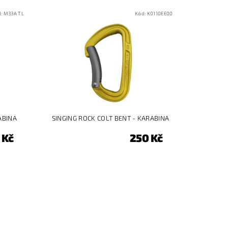
d:
M33A TL
Kód:
K0110EE00
ABINA
SINGING ROCK COLT BENT - KARABINA
 Kč
250 Kč