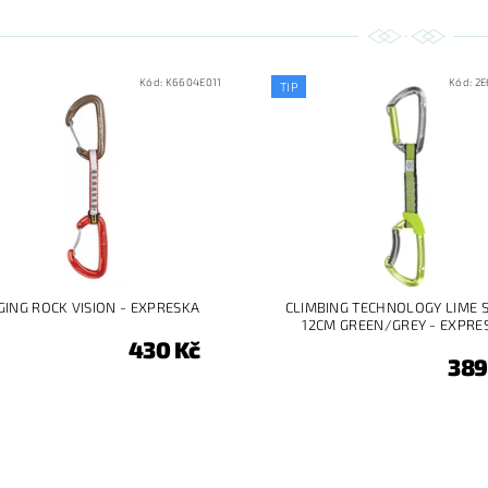
Kód:
K6604E011
Kód:
2E
TIP
GING ROCK VISION - EXPRESKA
CLIMBING TECHNOLOGY LIME S
12CM GREEN/GREY - EXPRE
430 Kč
389