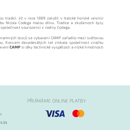
tradicí. Již v roce 1889 založil v italské horské vesnici
obu Nicola Codega malou dílnu. Tradice a zkušenosti byly
 společnost sourozenci z rodiny Codega.
ýznamných lezců se vybavení CAMP zařadilo mezi světovou
tou. Koncem devadesátých let získala společnost značku
avení
CAMP
si díky technické vyspělosti a nízké hmotnosti
PŘIJÍMÁME ONLINE PLATBY
cz
 434