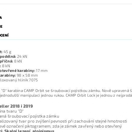
A
ZE
CENÍ
t:
45 g
podélná:
24 kN
příčná:
8 kN
:
8 kN
 otevřené karabiny:
17 mm
arabiny:
98 x 58 mm
loxovaný hliník 7075
"D" karabina CAMP Orbit se šroubovací pojistkou zámku. Nově upravená šr
jjednodušší manipulaci jednou rukou. CAMP Orbit Lock je jednou z nejprod
eller 2018 i 2019
na tvaru "D"
ená šroubovací pojistka zámku
lizovaný tvar pro zvýšení pevnosti při zachování stejné hmotnosti
ové označení piktogramem, zda je zámek zavřený nebo otevřený
í: Skalní lezení, alpinismus