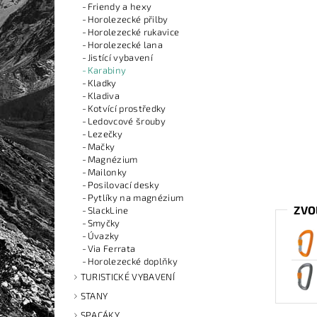
Friendy a hexy
Horolezecké přilby
Horolezecké rukavice
Horolezecké lana
Jistící vybavení
Karabiny
Kladky
Kladiva
Kotvící prostředky
Ledovcové šrouby
Lezečky
Mačky
Magnézium
Mailonky
Posilovací desky
Pytlíky na magnézium
ZVO
SlackLine
Smyčky
Úvazky
Via Ferrata
Horolezecké doplňky
TURISTICKÉ VYBAVENÍ
STANY
SPACÁKY