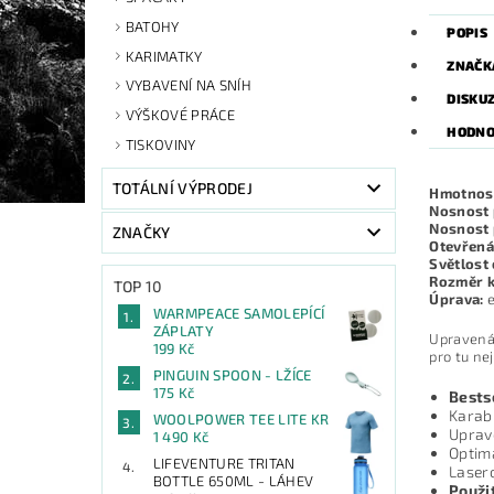
BATOHY
POPIS
KARIMATKY
ZNAČK
VYBAVENÍ NA SNÍH
DISKU
VÝŠKOVÉ PRÁCE
HODNO
TISKOVINY
TOTÁLNÍ VÝPRODEJ
Hmotnos
Nosnost 
Nosnost 
ZNAČKY
Otevřená
Světlost
Rozměr k
TOP 10
Úprava:
e
WARMPEACE SAMOLEPÍCÍ
ZÁPLATY
Upravená 
199 Kč
pro tu ne
PINGUIN SPOON - LŽÍCE
175 Kč
Bests
Karabi
WOOLPOWER TEE LITE KR
Uprav
1 490 Kč
Optima
LIFEVENTURE TRITAN
Laser
BOTTLE 650ML - LÁHEV
Použit