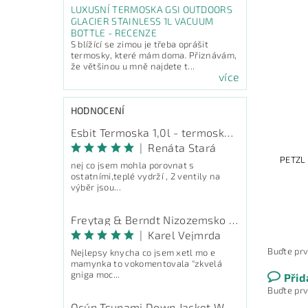
LUXUSNÍ TERMOSKA GSI OUTDOORS
GLACIER STAINLESS 1L VACUUM
BOTTLE - RECENZE
S blížící se zimou je třeba oprášit
termosky, které mám doma. Přiznávám,
že většinou u mně najdete t...
více
HODNOCENÍ
Esbit Termoska 1,0l - termoska na pití
|
Renáta Stará
PETZL
nej co jsem mohla porovnat s
ostatními,teplé vydrží , 2 ventily na
výběr jsou...
Freytag & Berndt Nizozemsko - průvodce
|
Karel Vejmrda
Buďte prv
Nejlepsy knycha co jsem xetl mo e
mamynka to vokomentovala "zkvelá
gniga moc...
Přid
Buďte prv
Ocún Tsunami Down Jacket Women - péřová bunda