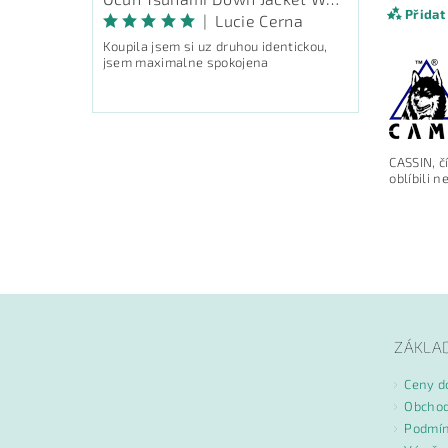
Přidat
|
Lucie Cerna
Koupila jsem si uz druhou identickou,
jsem maximalne spokojena
CASSIN, č
oblíbili n
Vlože
ZÁKLA
Ceny d
Obchod
Podmín