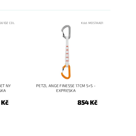
661DZ C0L
Kód:
M057AA01
ET NY
PETZL ANGE FINESSE 17CM S+S -
SKA
EXPRESKA
 Kč
854 Kč