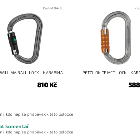
Kód:
M36A BL
Kó
 WILLIAM BALL-LOCK - KARABINA
PETZL OK TRIACT-LOCK - KAR
810 Kč
588
ní, kdo napíše příspěvek k této položce.
at komentář
ní, kdo napíše příspěvek k této položce.