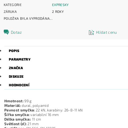
KATEGORIE
EXPRESKY
ZÁRUKA
2 ROKY
POLOŽKA BYLA VYPRODÁNA...
Dotaz
Hlídat cenu
POPIS
PARAMETRY
ZNAČKA
DISKUZE
HODNOCENÍ
Hmotnost:
99 g
Materiál:
dural, polyamid
Pevnost smyčka:
22 kN, karabiny: 26-8-11 kN
Šířka smyčka:
variabilní 16 mm
Délka smyčka::
11 cm
Světlost (d):
21 mm