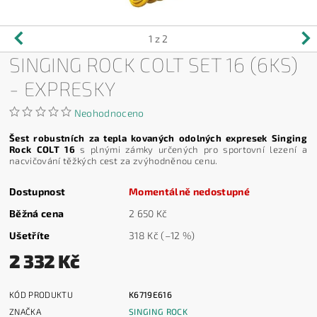
1
z 2
SINGING ROCK COLT SET 16 (6KS)
- EXPRESKY
Neohodnoceno
Šest robustních za tepla kovaných odolných expresek Singing
Rock COLT 16
s plnými zámky určených pro sportovní lezení a
nacvičování těžkých cest za zvýhodněnou cenu.
Dostupnost
Momentálně nedostupné
Běžná cena
2 650 Kč
Ušetříte
318 Kč
(–12 %)
2 332 Kč
KÓD PRODUKTU
K6719E616
ZNAČKA
SINGING ROCK