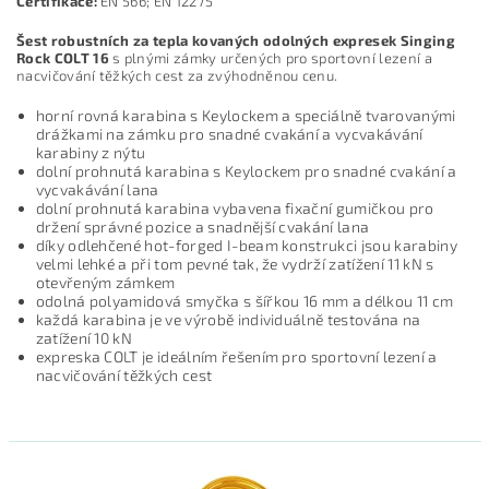
Certifikace:
EN 566; EN 12275
Šest robustních za tepla kovaných odolných expresek Singing
Rock COLT 16
s plnými zámky určených pro sportovní lezení a
nacvičování těžkých cest za zvýhodněnou cenu.
horní rovná karabina s Keylockem a speciálně tvarovanými
drážkami na zámku pro snadné cvakání a vycvakávání
karabiny z nýtu
dolní prohnutá karabina s Keylockem pro snadné cvakání a
vycvakávání lana
dolní prohnutá karabina vybavena fixační gumičkou pro
držení správné pozice a snadnější cvakání lana
díky odlehčené hot-forged I-beam konstrukci jsou karabiny
velmi lehké a při tom pevné tak, že vydrží zatížení 11 kN s
otevřeným zámkem
odolná polyamidová smyčka s šířkou 16 mm a délkou 11 cm
každá karabina je ve výrobě individuálně testována na
zatížení 10 kN
expreska COLT je ideálním řešením pro sportovní lezení a
nacvičování těžkých cest