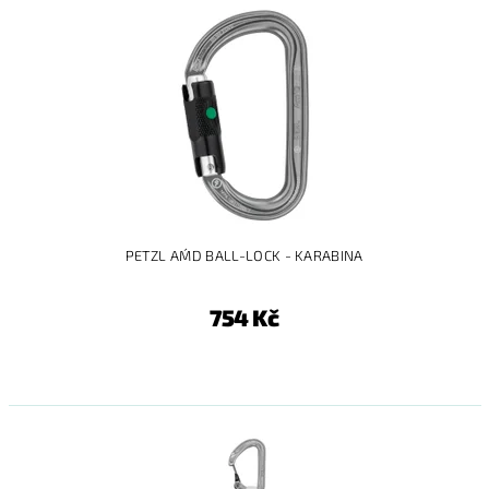
PETZL AM´D BALL-LOCK - KARABINA
754 Kč