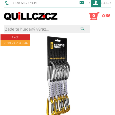
+420 723 767 434
INFO@QUILLCZ.CZ
0
0 Kč
AKCE
DOPRAVA ZDARMA