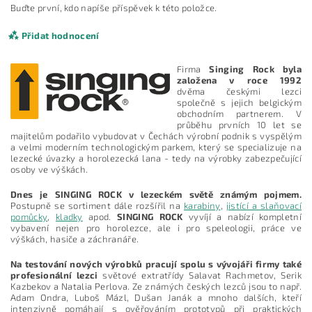
Buďte první, kdo napíše příspěvek k této položce.
Přidat hodnocení
Firma
Singing Rock byla
založena v roce 1992
dvěma českými lezci
společně s jejich belgickým
obchodním partnerem. V
průběhu prvních 10 let se
majitelům podařilo vybudovat v Čechách výrobní podnik s vyspělým
a velmi moderním technologickým parkem, který se specializuje na
lezecké úvazky a horolezecká lana - tedy na výrobky zabezpečující
osoby ve výškách.
Dnes je SINGING ROCK v lezeckém světě známým pojmem.
Postupně se sortiment dále rozšířil na
karabiny
,
jistící a slaňovací
pomůcky
,
kladky
apod.
SINGING ROCK
vyvíjí a nabízí kompletní
vybavení nejen pro horolezce, ale i pro speleologii, práce ve
výškách, hasiče a záchranáře.
Vložením hodnocení souhlasíte s
podmínkami ochrany
osobních údajů
Na testování nových výrobků pracují spolu s vývojáři firmy také
profesionální lezci
světové extratřídy Salavat Rachmetov, Serik
Kazbekov a Natalia Perlova. Ze známých českých lezců jsou to např.
Adam Ondra, Luboš Mázl, Dušan Janák a mnoho dalších, kteří
intenzivně pomáhají s ověřováním prototypů při praktických