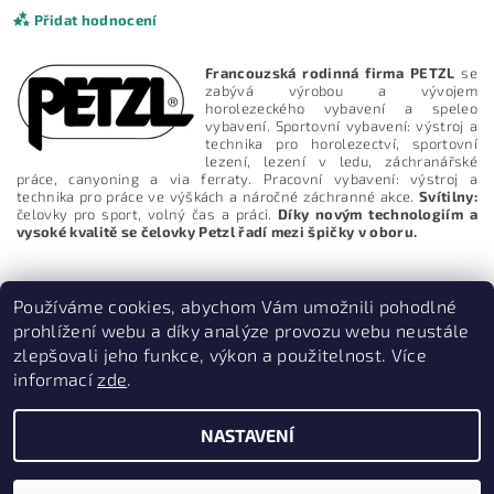
Přidat hodnocení
Francouzská rodinná firma PETZL
se
zabývá výrobou a vývojem
horolezeckého vybavení a speleo
vybavení. Sportovní vybavení: výstroj a
technika pro horolezectví, sportovní
lezení, lezení v ledu, záchranářské
práce, canyoning a via ferraty. Pracovní vybavení: výstroj a
technika pro práce ve výškách a náročné záchranné akce.
Svítilny:
čelovky pro sport, volný čas a práci.
Díky novým technologiím a
vysoké kvalitě se čelovky Petzl řadí mezi špičky v oboru.
Používáme cookies, abychom Vám umožnili pohodlné
prohlížení webu a díky analýze provozu webu neustále
zlepšovali jeho funkce, výkon a použitelnost. Více
Vložením hodnocení souhlasíte s
podmínkami ochrany
osobních údajů
informací
zde
.
PruvodceNakopce.Cz
|
CestovniMenu.cz
NASTAVENÍ
2026 © Quill outdoor, všechna práva vyhrazena