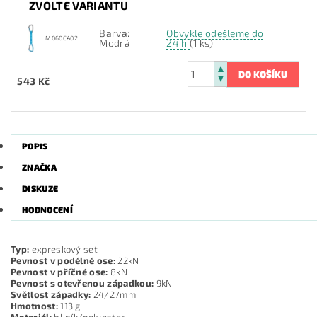
ZVOLTE VARIANTU
Barva:
Obvykle odešleme do
M060CA02
Modrá
24 h
(1 ks)
543 Kč
POPIS
ZNAČKA
DISKUZE
HODNOCENÍ
Typ:
expreskový set
Pevnost v podélné ose:
22kN
Pevnost v příčné ose:
8kN
Pevnost s otevřenou západkou:
9kN
Světlost západky:
24/27mm
Hmotnost:
113 g
Materiál:
hliník/polyester