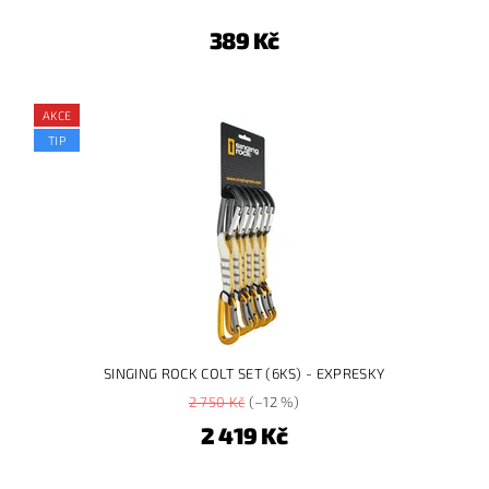
389 Kč
AKCE
TIP
SINGING ROCK COLT SET (6KS) - EXPRESKY
2 750 Kč
(–12 %)
2 419 Kč