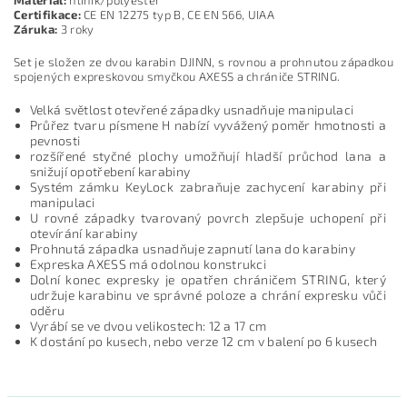
Certifikace:
CE EN 12275 typ B, CE EN 566, UIAA
Záruka:
3 roky
Set je složen ze dvou karabin DJINN, s rovnou a prohnutou západkou
spojených expreskovou smyčkou AXESS a chrániče STRING.
Velká světlost otevřené západky usnadňuje manipulaci
Průřez tvaru písmene H nabízí vyvážený poměr hmotnosti a
pevnosti
rozšířené styčné plochy umožňují hladší průchod lana a
snižují opotřebení karabiny
Systém zámku KeyLock zabraňuje zachycení karabiny při
manipulaci
U rovné západky tvarovaný povrch zlepšuje uchopení při
otevírání karabiny
Prohnutá západka usnadňuje zapnutí lana do karabiny
Expreska AXESS má odolnou konstrukci
Dolní konec expresky je opatřen chráničem STRING, který
udržuje karabinu ve správné poloze a chrání expresku vůči
oděru
Vyrábí se ve dvou velikostech: 12 a 17 cm
K dostání po kusech, nebo verze 12 cm v balení po 6 kusech