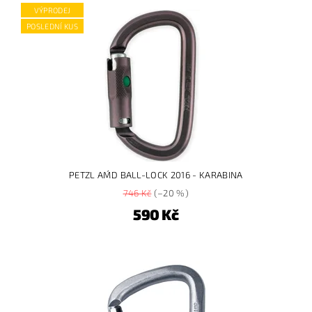
VÝPRODEJ
POSLEDNÍ KUS
PETZL AM´D BALL-LOCK 2016 - KARABINA
746 Kč
(–20 %)
590 Kč