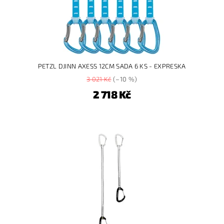
PETZL DJINN AXESS 12CM SADA 6 KS - EXPRESKA
3 021 Kč
(–10 %)
2 718 Kč