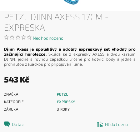
PETZL DJINN AXESS 17CM -
EXPRESKA
Neohodnoceno
Djinn Axess je spolehlivý a odolný expreskový set vhodný pro
začínající horolezce.
Skládá se z expresky AXESS a dvou karabin
DJINN, jedné s rovnou západkou určené pro kotvící body a jedné s
prohnutou západkou pro připojování lana.
543 Kč
ZNAČKA
PETZL
KATEGORIE
EXPRESKY
ZÁRUKA
3 ROKY
Dotaz
Hlídat cenu