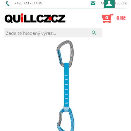
+420 723 767 434
INFO@QUILLCZ.CZ
0
0 Kč