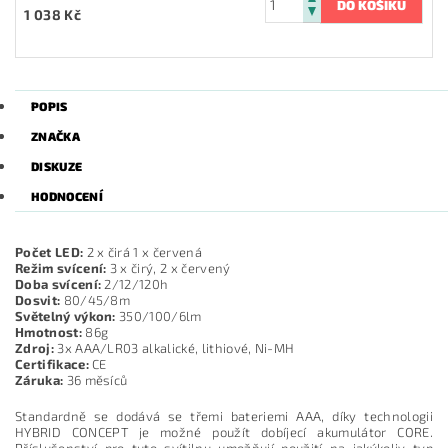
1 038 Kč
POPIS
ZNAČKA
DISKUZE
HODNOCENÍ
Počet LED:
2 x čirá 1 x červená
Režim svícení:
3 x čirý, 2 x červený
Doba svícení:
2/12/120h
Dosvit:
80/45/8m
Světelný výkon:
350/100/6lm
Hmotnost:
86g
Zdroj:
3x AAA/LR03 alkalické, lithiové, Ni-MH
Certifikace:
CE
Záruka:
36 měsíců
Standardně se dodává se třemi bateriemi AAA, díky technologii
HYBRID CONCEPT je možné použít dobíjecí akumulátor CORE.
Příslušenství pro tuto svítilnu umožňují použití na jakýkoliv typ