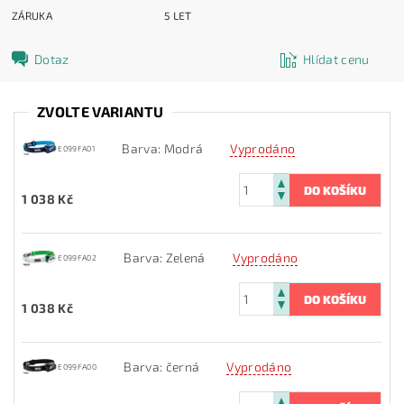
ZÁRUKA
5 LET
Dotaz
Hlídat cenu
ZVOLTE VARIANTU
Barva: Modrá
Vyprodáno
E099FA01
1 038 Kč
Barva: Zelená
Vyprodáno
E099FA02
1 038 Kč
Barva: černá
Vyprodáno
E099FA00