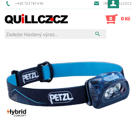
+420 723 767 434
INFO@QUILLCZ.CZ
0
0 Kč