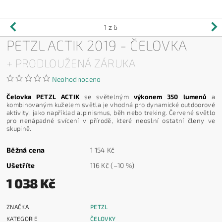
1
z 6
PETZL ACTIK 2019 - ČELOVKA
+ PRODLOUŽENÁ ZÁRUKA
Neohodnoceno
Čelovka PETZL ACTIK
se světelným
výkonem 350 lumenů
a
kombinovaným kuželem světla je vhodná pro dynamické outdoorové
aktivity, jako například alpinismus, běh nebo treking. Červené světlo
pro nenápadné svícení v přírodě, které neoslní ostatní členy ve
skupině.
Běžná cena
1 154 Kč
Ušetříte
116 Kč
(–10 %)
1 038 Kč
ZNAČKA
PETZL
KATEGORIE
ČELOVKY