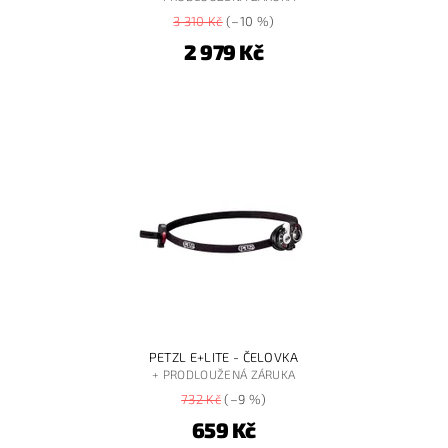
3 310 Kč
(–10 %)
2 979 Kč
PETZL E+LITE - ČELOVKA
+ PRODLOUŽENÁ ZÁRUKA
732 Kč
(–9 %)
659 Kč