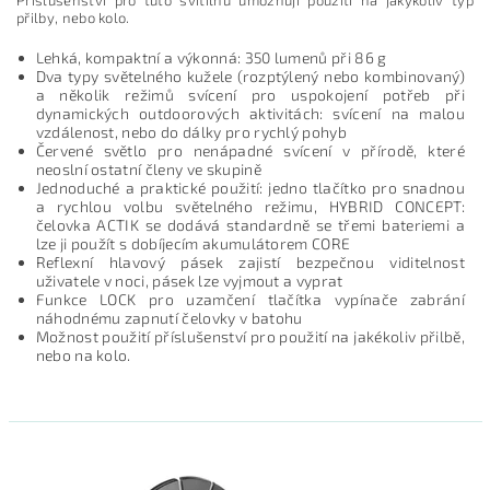
přilby, nebo kolo.
Lehká, kompaktní a výkonná: 350 lumenů při 86 g
Dva typy světelného kužele (rozptýlený nebo kombinovaný)
a několik režimů svícení pro uspokojení potřeb při
dynamických outdoorových aktivitách: svícení na malou
vzdálenost, nebo do dálky pro rychlý pohyb
Červené světlo pro nenápadné svícení v přírodě, které
neoslní ostatní členy ve skupině
Jednoduché a praktické použití: jedno tlačítko pro snadnou
a rychlou volbu světelného režimu, HYBRID CONCEPT:
čelovka ACTIK se dodává standardně se třemi bateriemi a
lze ji použít s dobíjecím akumulátorem CORE
Reflexní hlavový pásek zajistí bezpečnou viditelnost
uživatele v noci, pásek lze vyjmout a vyprat
Funkce LOCK pro uzamčení tlačítka vypínače zabrání
náhodnému zapnutí čelovky v batohu
Možnost použití příslušenství pro použití na jakékoliv přilbě,
nebo na kolo.