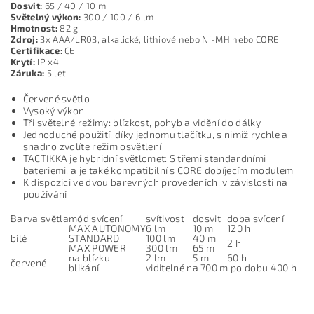
Dosvit:
65 / 40 / 10 m
Světelný výkon:
300 / 100 / 6 lm
Hmotnost:
82 g
Zdroj:
3x AAA/LR03, alkalické, lithiové nebo Ni-MH nebo CORE
Certifikace:
CE
Krytí:
IP x4
Záruka:
5 let
Červené světlo
Vysoký výkon
Tři světelné režimy: blízkost, pohyb a vidění do dálky
Jednoduché použití, díky jednomu tlačítku, s nimiž rychle a
snadno zvolíte režim osvětlení
TACTIKKA je hybridní světlomet: S třemi standardními
bateriemi, a je také kompatibilní s CORE dobíjecím modulem
K dispozici ve dvou barevných provedeních, v závislosti na
používání
Barva světla
mód svícení
svítivost
dosvit
doba svícení
MAX AUTONOMY
6 lm
10 m
120 h
bílé
STANDARD
100 lm
40 m
2 h
MAX POWER
300 lm
65 m
na blízku
2 lm
5 m
60 h
červené
blikání
viditelné na 700 m po dobu 400 h