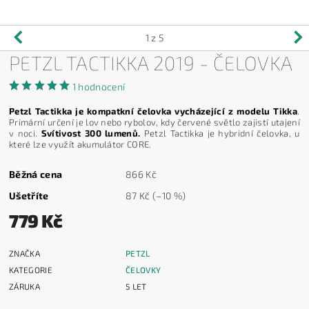
1
z 5
PETZL TACTIKKA 2019 - ČELOVKA
1 hodnocení
Petzl Tactikka je kompatkní čelovka vycházející z modelu Tikka
.
Primární určení je lov nebo rybolov, kdy červené světlo zajistí utajení
v noci.
Svítivost 300 lumenů.
Petzl Tactikka je hybridní čelovka, u
které lze využít akumulátor CORE.
Běžná cena
866 Kč
Ušetříte
87 Kč
(–10 %)
779 Kč
ZNAČKA
PETZL
KATEGORIE
ČELOVKY
ZÁRUKA
5 LET