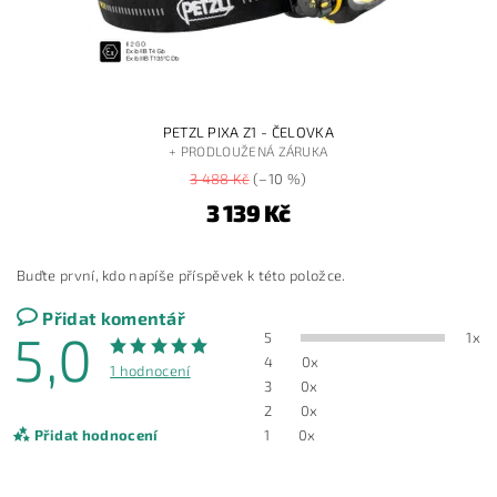
PETZL PIXA Z1 - ČELOVKA
+ PRODLOUŽENÁ ZÁRUKA
3 488 Kč
(–10 %)
3 139 Kč
Buďte první, kdo napíše příspěvek k této položce.
Přidat komentář
5,0
5
1x
4
0x
1 hodnocení
3
0x
2
0x
Přidat hodnocení
1
0x