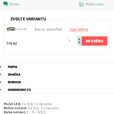
Dotaz
Hlídat cenu
ZVOLTE VARIANTU
Barva: kamufláž
Vyprodáno
E093HA01
779 Kč
POPIS
ZNAČKA
DISKUZE
HODNOCENÍ (1)
Počet LED:
1 x čirá, 1 x červená
Režim svícení:
3 x čirý, 2 x červený
Doba svícení:
2 / 9 / 120 h