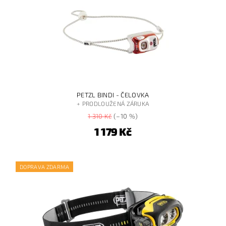
PETZL BINDI - ČELOVKA
+ PRODLOUŽENÁ ZÁRUKA
1 310 Kč
(–10 %)
1 179 Kč
DOPRAVA ZDARMA