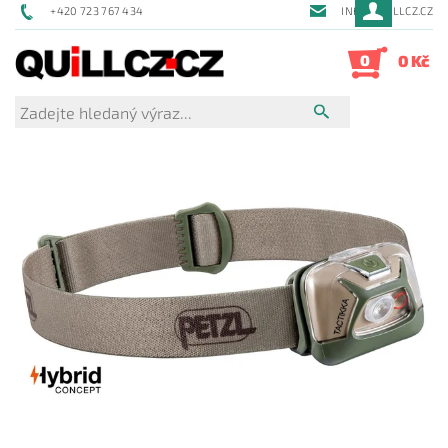
+420 723 767 434
INFO@QUILLCZ.CZ
0
0 Kč