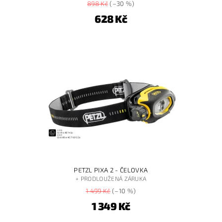
898 Kč
(–30 %)
628 Kč
PETZL PIXA 2 - ČELOVKA
+ PRODLOUŽENÁ ZÁRUKA
1 499 Kč
(–10 %)
1 349 Kč