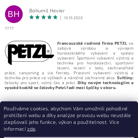
Bohumil Hevier
BH
|
10.10.2020
????
Francouzská rodinná firma PETZL
se
zabývá výrobou a vývojem
horolezeckého vybavení a speleo
vybavení. Sportovní vybavení: výstroj a
technika pro horolezectví, sportovní
lezení, lezení v ledu, záchranářské
práce, canyoning a via ferraty. Pracovní vybavení: výstroj a
technika pro práce ve výškách a náročné záchranné akce.
Svítilny:
Vložením hodnocení souhlasíte s
podmínkami ochrany
osobních údajů
čelovky pro sport, volný čas a práci.
Díky novým technologiím a
vysoké kvalitě se čelovky Petzl řadí mezi špičky v oboru.
Používáme cookies, abychom Vám umožnili pohodlné
prohlížení webu a díky analýze provozu webu neustále
zlepšovali jeho funkce, výkon a použitelnost. Více
informací
zde
.
PruvodceNakopce.Cz
|
CestovniMenu.cz