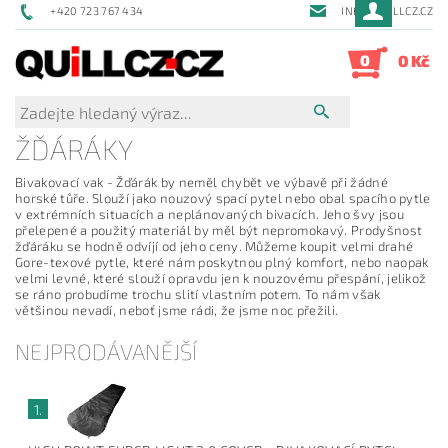
+420 723 767 434
INFO@QUILLCZ.CZ
0
0 Kč
ŽĎÁRÁKY
Bivakovací vak - Žďárák by neměl chybět ve výbavě při žádné
horské tůře. Slouží jako nouzový spací pytel nebo obal spacího pytle
v extrémních situacích a neplánovaných bivacích. Jeho švy jsou
přelepené a použitý materiál by měl být nepromokavý. Prodyšnost
žďáráku se hodně odvíjí od jeho ceny. Můžeme koupit velmi drahé
Gore-texové pytle, které nám poskytnou plný komfort, nebo naopak
velmi levné, které slouží opravdu jen k nouzovému přespání, jelikož
se ráno probudíme trochu slití vlastním potem. To nám však
většinou nevadí, neboť jsme rádi, že jsme noc přežili.
NEJPRODÁVANĚJŠÍ
1.