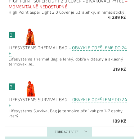
HIGH POINT SUPER LIGHT 2.0 COVER - BIVAKOVACÍ PYTEL
–
MOMENTÁLNĚ NEDOSTUPNÉ
High Point Super Light 2.0 Cover je ultralehký, minimalistický...
4 289 Kč
2.
LIFESYSTEMS THERMAL BAG
–
OBVYKLE ODEŠLEME DO 24
H
Lifesystems Thermal Bag je lehký, dobře viditelný a skladný
termovak. Je...
319 Kč
3.
LIFESYSTEMS SURVIVAL BAG
–
OBVYKLE ODEŠLEME DO 24
H
Lifesystems Survival Bag je termoizolační vak pro 1-2 osoby,
který...
189 Kč
ZOBRAZIT VÍCE