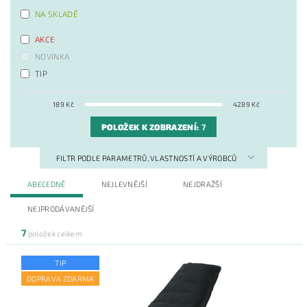
NA SKLADĚ
AKCE
NOVINKA
TIP
189
Kč
4289
Kč
POLOŽEK K ZOBRAZENÍ:
7
FILTR PODLE PARAMETRŮ, VLASTNOSTÍ A VÝROBCŮ
ABECEDNĚ
NEJLEVNĚJŠÍ
NEJDRAŽŠÍ
NEJPRODÁVANĚJŠÍ
7
položek celkem
TIP
DOPRAVA ZDARMA