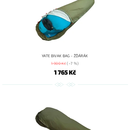
YATE BIVAK BAG - ŽĎÁRÁK
1 900 Kč
(–7 %)
1 765 Kč