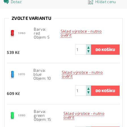
Dotaz
Hlídat cenu
ZVOLTE VARIANTU
Barva:
Sklad výrobce - nutno
red
59160
ověřit
Objem: 5
539 Kč
Barva:
Sklad výrobce - nutno
blue
59170
ověřit
Objem: 10
609 Kč
Barva:
Sklad výrobce - nutno
green
59180
ověřit
Objem: 15