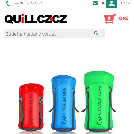
+420 723 767 434
INFO@QUILLCZ.CZ
0
0 Kč