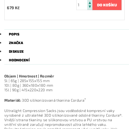
679 Kč
POPIS
ZNAČKA
DISKUZE
HODNOCENÍ
Objem | Hmotnost | Rozměr
5l | 65g | 285x155x155 mm
10l | 80g | 360x180x180 mm
15l | 90g | 415x220x220 mm
®
Materiál:
30D silikonizovaná tkanina Cordura
Ultralight Compression Sacks jsou voděodolné kompresní vaky
vyrobené z ultralehké 30D silikonizované odolné tkaniny Cordura®.
Vnější strana tkaniny se silikonovou vrstvou a PU vrstvou na
vnitřní straně zaručují nepromokavost ultra lehkého vaku.
Průsvitná tkanina navíc pomáhá rozpoznat věci uvnitř vaku. Vak