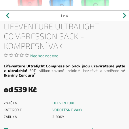
1
z 4
LIFEVENTURE ULTRALIGHT
COMPRESSION SACK -
KOMPRESNÍ VAK
Neohodnoceno
Lifeventure Ultralight Compression Sack jsou uzavíratelné pytle
z ultralehké
30D silikonizované, odolné, bezešvé a voděodolné
®
tkaniny Cordura
od 539 Kč
ZNAČKA
LIFEVENTURE
KATEGORIE
VODOTĚSNÉ VAKY
ZÁRUKA
2 ROKY