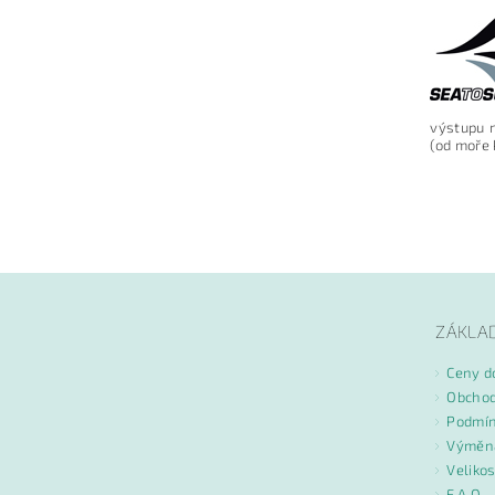
výstupu n
(od moře 
Vlože
ZÁKLA
Ceny d
Obchod
Podmín
Výměna
Velikos
F.A.Q. 