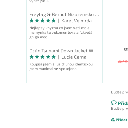
výběr jsou...
Freytag & Berndt Nizozemsko - průvodce
|
Karel Vejmrda
Nejlepsy knycha co jsem xetl mo e
mamynka to vokomentovala "zkvelá
gniga moc...
SE
Ocún Tsunami Down Jacket Women - péřová bunda
|
Lucie Cerna
267 K
Koupila jsem si uz druhou identickou,
jsem maximalne spokojena
Buďte prv
Přid
Buďte prv
Přidat