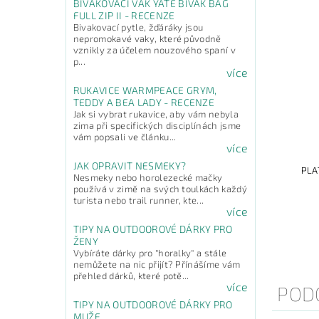
BIVAKOVACÍ VAK YATE BIVAK BAG
FULL ZIP II - RECENZE
Bivakovací pytle, žďáráky jsou
nepromokavé vaky, které původně
vznikly za účelem nouzového spaní v
p...
více
RUKAVICE WARMPEACE GRYM,
TEDDY A BEA LADY - RECENZE
Jak si vybrat rukavice, aby vám nebyla
zima při specifických disciplínách jsme
vám popsali ve článku...
více
JAK OPRAVIT NESMEKY?
PLA
Nesmeky nebo horolezecké mačky
používá v zimě na svých toulkách každý
turista nebo trail runner, kte...
více
TIPY NA OUTDOOROVÉ DÁRKY PRO
ŽENY
Vybíráte dárky pro "horalky" a stále
nemůžete na nic přijít? Přínášíme vám
přehled dárků, které potě...
více
POD
TIPY NA OUTDOOROVÉ DÁRKY PRO
MUŽE