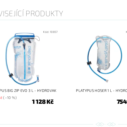
ISEJÍCÍ PRODUKTY
Kód:
10857
PUS BIG ZIP EVO 3 L - HYDROVAK
PLATYPUS HOSER 1 L - HYDR
Kč
(–10 %)
1 128 Kč
754