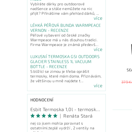
Vybíráte dárky pro outdoorové
nadšence a stále nemůžete na nic
přijít? Přínášíme vám přehled dárků, ...
více
LÉHKÁ PÉŘOVÁ BUNDA WARMPEACE
VERNON - RECENZE
Péřové vybavení od české značky
Warmpeace má u nás dlouhou tradici.
Firma Warmpeace je známá předevš...
více
LUXUSNÍ TERMOSKA GSI OUTDOORS
GLACIER STAINLESS 1L VACUUM
BOTTLE - RECENZE
SE
S blížící se zimou je třeba oprášit
termosky, které mám doma. Přiznávám,
že většinou u mně najdete t...
379 K
více
HODNOCENÍ
Esbit Termoska 1,0l - termoska na pití
|
Renáta Stará
nej co jsem mohla porovnat s
ostatními,teplé vydrží , 2 ventily na