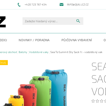
+420 723 767 434
INFO@QUILLCZ.CZ
RODEJ
NOVINKY / PORADNA
PŮJČOVNA VYBAVENÍ
O
oorový obchod
Batohy
Vodotěsné vaky
Sea To Summit Dry Sack 1 l - vodotěsný vak
SE
Í KUS
SAC
VO