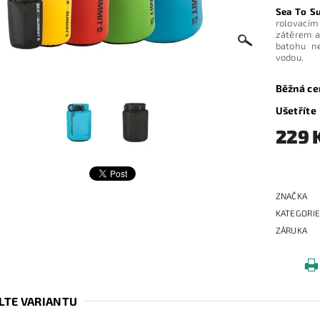
Sea To S
rolovací
zátěrem a 
batohu n
vodou.
Běžná ce
Ušetříte
229 
ZNAČKA
KATEGORI
ZÁRUKA
LTE VARIANTU