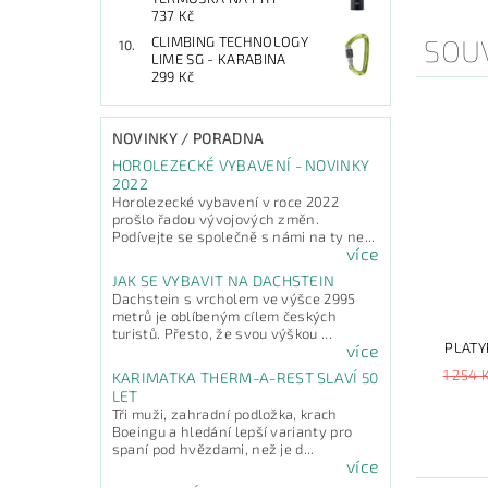
737 Kč
SOUV
CLIMBING TECHNOLOGY
LIME SG - KARABINA
299 Kč
NOVINKY / PORADNA
HOROLEZECKÉ VYBAVENÍ - NOVINKY
2022
Horolezecké vybavení v roce 2022
prošlo řadou vývojových změn.
Podívejte se společně s námi na ty ne...
více
JAK SE VYBAVIT NA DACHSTEIN
Dachstein s vrcholem ve výšce 2995
metrů je oblíbeným cílem českých
turistů. Přesto, že svou výškou ...
PLATY
více
1 254 
KARIMATKA THERM-A-REST SLAVÍ 50
LET
Tři muži, zahradní podložka, krach
Boeingu a hledání lepší varianty pro
spaní pod hvězdami, než je d...
více