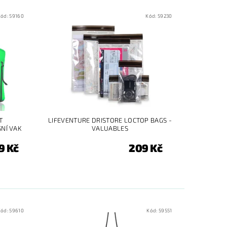
Kód:
59160
Kód:
59230
T
LIFEVENTURE DRISTORE LOCTOP BAGS -
NÍ VAK
VALUABLES
9 Kč
209 Kč
Kód:
59610
Kód:
59551