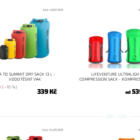
Kód:
ADS13YW
A TO SUMMIT DRY SACK 13 L -
LIFEVENTURE ULTRALIGH
VODOTĚSNÝ VAK
COMPRESSION SACK - KOMPRES
č
(–10 %)
339 Kč
53
od
Kód:
AUDS2OR