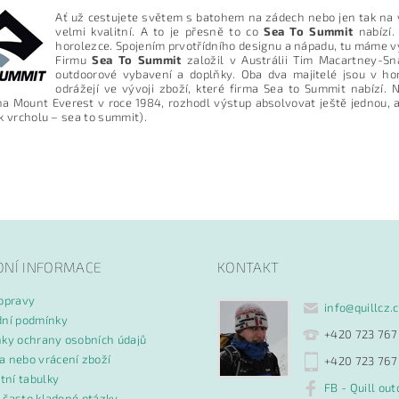
Ať už cestujete světem s batohem na zádech nebo jen tak na v
velmi kvalitní. A to je přesně to co
Sea To Summit
nabízí
horolezce. Spojením prvotřídního designu a nápadu, tu máme vý
Firmu
Sea To Summit
založil v Austrálii Tim Macartney-Sn
outdoorové vybavení a doplňky. Oba dva majitelé jsou v hor
odrážejí ve vývoji zboží, které firma Sea to Summit nabízí.
a Mount Everest v roce 1984, rozhodl výstup absolvovat ještě jednou, 
k vrcholu – sea to summit).
ním hodnocení souhlasíte s
podmínkami ochrany osobních údajů
DNÍ INFORMACE
KONTAKT
opravy
info
@
quillcz.
ní podmínky
+420 723 767
ky ochrany osobních údajů
 nebo vrácení zboží
+420 723 767
tní tabulky
FB - Quill out
- často kladené otázky