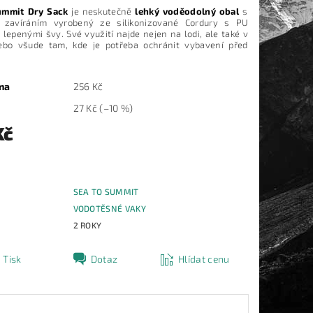
ummit Dry Sack
je neskutečně
lehký voděodolný obal
s
m zavíráním vyrobený ze silikonizované Cordury s PU
lepenými švy. Své využití najde nejen na lodi, ale také v
ebo všude tam, kde je potřeba ochránit vybavení před
na
256 Kč
27 Kč
(–10 %)
Kč
SEA TO SUMMIT
E
VODOTĚSNÉ VAKY
2 ROKY
Tisk
Dotaz
Hlídat cenu