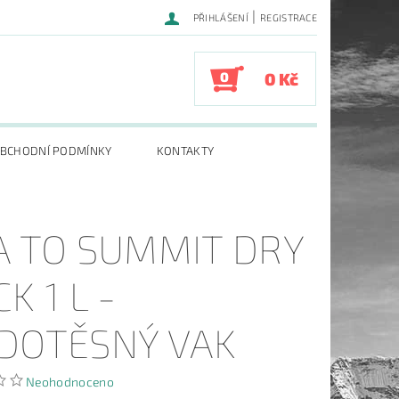
|
PŘIHLÁŠENÍ
REGISTRACE
0
0 Kč
BCHODNÍ PODMÍNKY
KONTAKTY
A TO SUMMIT DRY
K 1 L -
DOTĚSNÝ VAK
Neohodnoceno