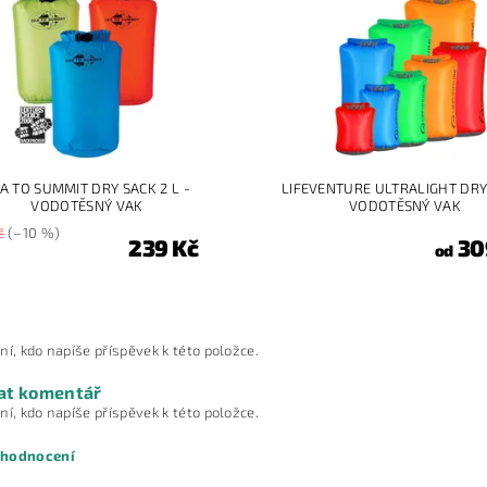
A TO SUMMIT DRY SACK 2 L -
LIFEVENTURE ULTRALIGHT DRY
VODOTĚSNÝ VAK
VODOTĚSNÝ VAK
č
(–10 %)
239 Kč
30
od
ní, kdo napíše příspěvek k této položce.
at komentář
ní, kdo napíše příspěvek k této položce.
 hodnocení