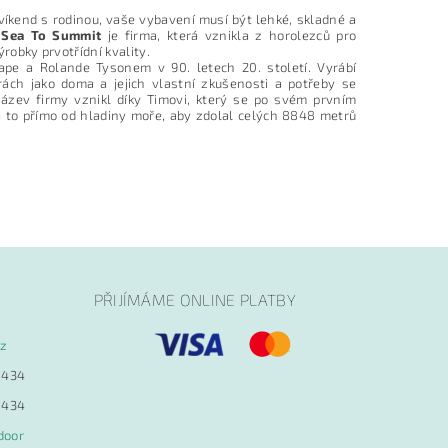
íkend s rodinou, vaše vybavení musí být lehké, skladné a
.
Sea To Summit
je firma, která vznikla z horolezců pro
robky prvotřídní kvality.
ape a Rolande Tysonem v 90. letech 20. století. Vyrábí
ách jako doma a jejich vlastní zkušenosti a potřeby se
 Název firmy vznikl díky Timovi, který se po svém prvním
a to přímo od hladiny moře, aby zdolal celých 8848 metrů
PŘIJÍMÁME ONLINE PLATBY
cz
 434
 434
door