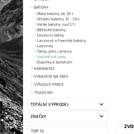
BATOHY
Malé batohy do 30 l
Střední batohy 31 - 50 l
Velké batohy nad 51 l
Běžecké batohy
Cestovní tašky
Lavinové a freeride batohy
Ledvinky
Tašky přes rameno
Vodotěsné vaky
Doplňky k batohům
KARIMATKY
VYBAVENÍ NA SNÍH
VÝŠKOVÉ PRÁCE
TISKOVINY
TOTÁLNÍ VÝPRODEJ
ZNAČKY
ZVO
TOP 10