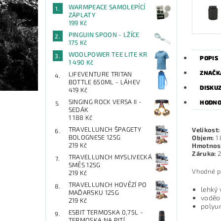
WARMPEACE SAMOLEPÍCÍ
ZÁPLATY
199 Kč
PINGUIN SPOON - LŽÍCE
175 Kč
WOOLPOWER TEE LITE KR
POPIS
1 490 Kč
ZNAČK
LIFEVENTURE TRITAN
BOTTLE 650ML - LÁHEV
DISKU
419 Kč
SINGING ROCK VERSA II -
HODNO
SEDÁK
1 188 Kč
TRAVELLUNCH ŠPAGETY
Velikost:
BOLOGNESE 125G
Objem:
1 
219 Kč
Hmotnos
Záruka:
2
TRAVELLUNCH MYSLIVECKÁ
SMĚS 125G
Vhodné př
219 Kč
TRAVELLUNCH HOVĚZÍ PO
lehký
MAĎARSKU 125G
voděo
219 Kč
polyur
ESBIT TERMOSKA 0,75L -
TERMOSKA NA PITÍ