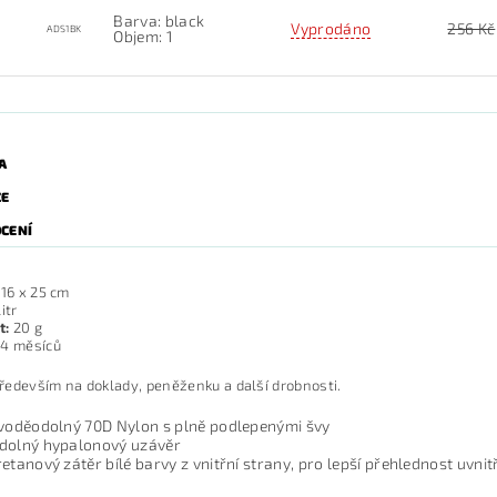
Barva: black
Vyprodáno
256 Kč
ADS1BK
Objem: 1
A
ZE
CENÍ
16 x 25 cm
litr
t:
20 g
4 měsíců
edevším na doklady, peněženku a další drobnosti.
 voděodolný 70D Nylon s plně podlepenými švy
dolný hypalonový uzávěr
etanový zátěr bílé barvy z vnitřní strany, pro lepší přehlednost uvnit