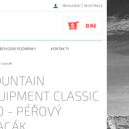
|
PŘIHLÁŠENÍ
REGISTRACE
0
0 Kč
BCHODNÍ PODMÍNKY
KONTAKTY
ý spacák
UNTAIN
UIPMENT CLASSIC
0 - PÉŘOVÝ
ACÁK