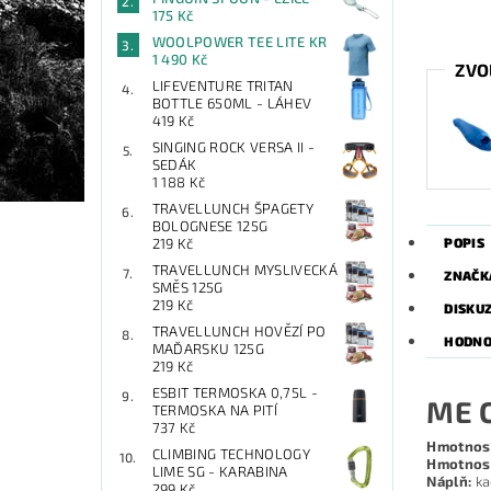
175 Kč
WOOLPOWER TEE LITE KR
1 490 Kč
ZVO
LIFEVENTURE TRITAN
BOTTLE 650ML - LÁHEV
419 Kč
SINGING ROCK VERSA II -
SEDÁK
1 188 Kč
TRAVELLUNCH ŠPAGETY
BOLOGNESE 125G
POPIS
219 Kč
TRAVELLUNCH MYSLIVECKÁ
ZNAČK
SMĚS 125G
219 Kč
DISKU
TRAVELLUNCH HOVĚZÍ PO
HODNO
MAĎARSKU 125G
219 Kč
ESBIT TERMOSKA 0,75L -
ME 
TERMOSKA NA PITÍ
737 Kč
Hmotnos
CLIMBING TECHNOLOGY
Hmotnost
LIME SG - KARABINA
Náplň:
ka
299 Kč