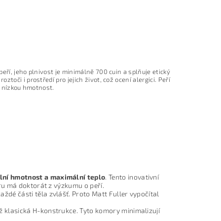
eří, jeho plnivost je minimálně 700 cuin a splňuje etický
oči i prostředí pro jejich život, což ocení alergici. Peří
a nízkou hmotnost.
lní hmotnost a maximální teplo
. Tento inovativní
ru má doktorát z výzkumu o peří.
dé části těla zvlášť. Proto Matt Fuller vypočítal
 klasická H-konstrukce. Tyto komory minimalizují