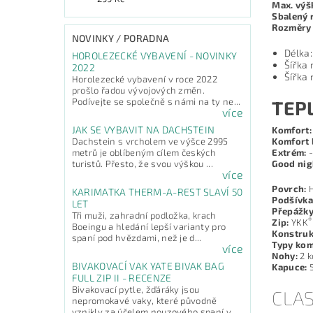
Max. výš
Sbalený 
Rozměry 
NOVINKY / PORADNA
Délka:
HOROLEZECKÉ VYBAVENÍ - NOVINKY
Šířka
2022
Šířka
Horolezecké vybavení v roce 2022
prošlo řadou vývojových změn.
Podívejte se společně s námi na ty ne...
TEP
více
JAK SE VYBAVIT NA DACHSTEIN
Komfort:
Komfort l
Dachstein s vrcholem ve výšce 2995
Extrém:
-
metrů je oblíbeným cílem českých
Good nig
turistů. Přesto, že svou výškou ...
více
Povrch:
H
KARIMATKA THERM-A-REST SLAVÍ 50
Podšívka
LET
Přepážky
Tři muži, zahradní podložka, krach
®
Zip:
YKK
Boeingu a hledání lepší varianty pro
Konstruk
spaní pod hvězdami, než je d...
Typy kom
více
Nohy:
2 
BIVAKOVACÍ VAK YATE BIVAK BAG
Kapuce:
5
FULL ZIP II - RECENZE
Bivakovací pytle, žďáráky jsou
CLAS
nepromokavé vaky, které původně
vznikly za účelem nouzového spaní v