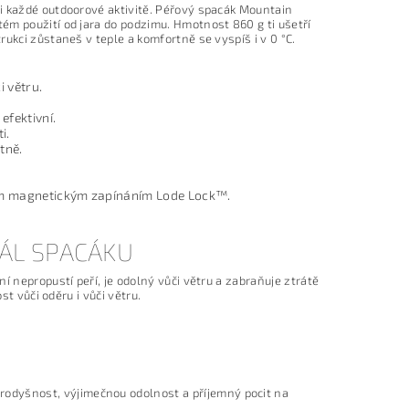
i každé outdoorové aktivitě. Péřový spacák Mountain
ém použití od jara do podzimu. Hmotnost 860 g ti ušetří
ukci zůstaneš v teple a komfortně se vyspíš i v 0 °C.
 větru.
efektivní.
i.
tně.
hým magnetickým zapínáním Lode Lock™.
IÁL SPACÁKU
í nepropustí peří, je odolný vůči větru a zabraňuje ztrátě
st vůči oděru i vůči větru.
rodyšnost, výjimečnou odolnost a příjemný pocit na