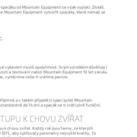
o spacáku od Mountain Equipment se však vyplatí. Získáš
ce Mountain Equipment vytvořit spacáky, které nemají ve
C.
a své vybavení musíš spolehnout. Svým výrobkům důvěřuje i
ností a testování nabízí Mountain Equipment 10 let záruku
me, vyměníme nebo ti vrátíme peníze.
příjemné a v takém případě ti spací pytel Mountain
tandardně do 14 dní a spacák se ti vrátí plně funkční.
TUPU K CHOVU ZVÍŘAT
u k chovu zvířat. Každý rok jsou farmy, ze kterých
IDFL, aby splňovaly parametry nejvyšší kvality. To