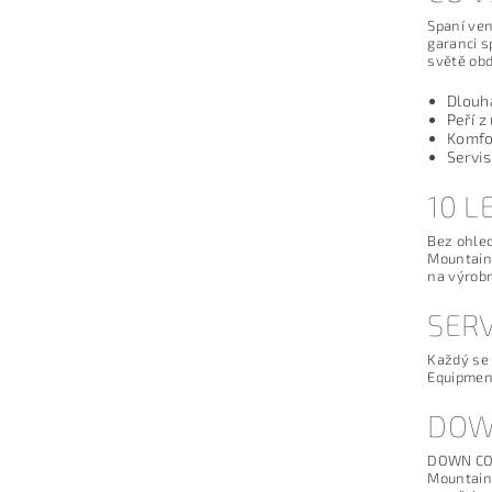
Spaní ven
garanci s
světě ob
Dlouhá
Peří 
Komfo
Servis
10 L
Bez ohled
Mountain 
na výrobn
SERV
Každý se 
Equipment
DOW
DOWN CODE
Mountain 