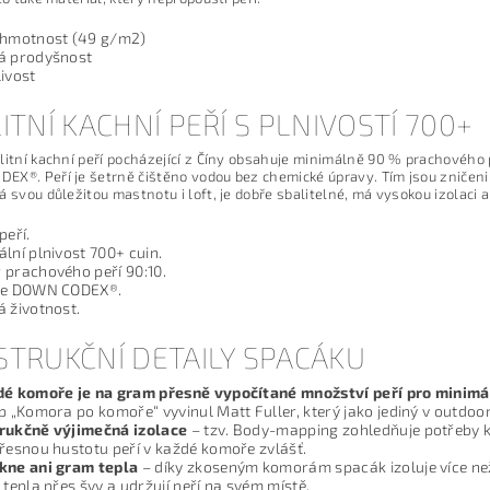
 hmotnost (49 g/m2)
á prodyšnost
ivost
ITNÍ KACHNÍ PEŘÍ S PLNIVOSTÍ 700+
litní kachní peří pocházející z Číny obsahuje minimálně 90 % prachového p
X®. Peří je šetrně čištěno vodou bez chemické úpravy. Tím jsou zničeni rozt
á svou důležitou mastnotu i loft, je dobře sbalitelné, má vysokou izolaci 
peří.
lní plnivost 700+ cuin.
 prachového peří 90:10.
je DOWN CODEX®.
 životnost.
TRUKČNÍ DETAILY SPACÁKU
dé komoře je na gram přesně vypočítané množství peří pro minimá
p „Komora po komoře“ vyvinul Matt Fuller, který jako jediný v outdoo
rukčně výjimečná izolace
– tzv. Body-mapping zohledňuje potřeby kaž
řesnou hustotu peří v každé komoře zvlášť.
kne ani gram tepla
– díky zkoseným komorám spacák izoluje více než
 tepla přes švy a udržují peří na svém místě.