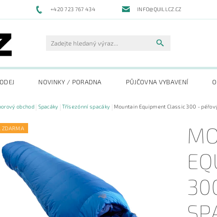
+420 723 767 434
INFO@QUILLCZ.CZ
RODEJ
NOVINKY / PORADNA
PŮJČOVNA VYBAVENÍ
O
oorový obchod
Spacáky
Třísezónní spacáky
Mountain Equipment Classic 300 - péřov
MO
A ZDARMA
EQ
30
SP