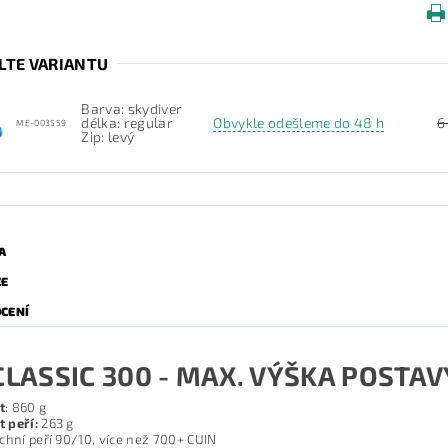
LTE VARIANTU
Barva: skydiver
délka: regular
Obvykle odešleme do 48 h
6
ME-003559
Zip: levý
A
ZE
CENÍ
CLASSIC 300 - MAX. VÝŠKA POSTAV
t
: 860 g
 peří:
263 g
chní peří 90/10, více než 700+ CUIN