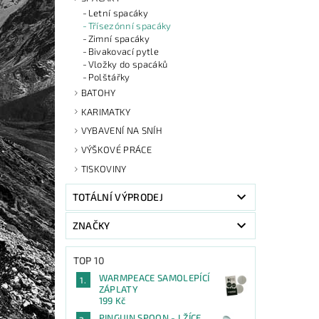
Letní spacáky
Třísezónní spacáky
Zimní spacáky
Bivakovací pytle
Vložky do spacáků
Polštářky
BATOHY
KARIMATKY
VYBAVENÍ NA SNÍH
VÝŠKOVÉ PRÁCE
TISKOVINY
TOTÁLNÍ VÝPRODEJ
ZNAČKY
TOP 10
WARMPEACE SAMOLEPÍCÍ
ZÁPLATY
199 Kč
PINGUIN SPOON - LŽÍCE