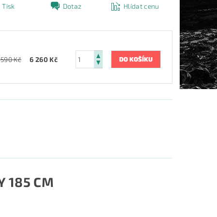
Tisk
Dotaz
Hlídat cenu
 590 Kč
6 260 Kč
Y 185 CM