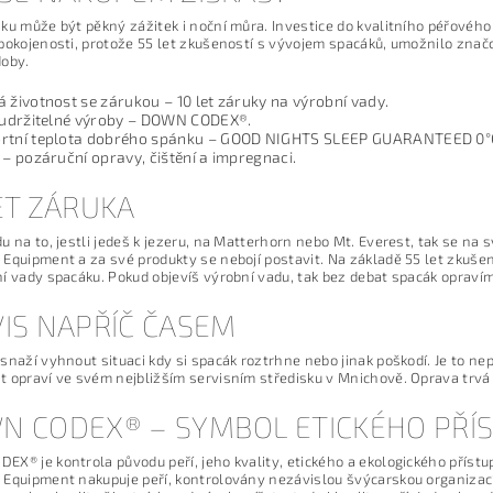
ku může být pěkný zážitek i noční můra. Investice do kvalitního péřovéh
pokojenosti, protože 55 let zkušeností s vývojem spacáků, umožnilo znač
doby.
 životnost se zárukou – 10 let záruky na výrobní vady.
z udržitelné výroby – DOWN CODEX®.
rtní teplota dobrého spánku – GOOD NIGHTS SLEEP GUARANTEED 0°
 – pozáruční opravy, čištění a impregnaci.
ET ZÁRUKA
u na to, jestli jedeš k jezeru, na Matterhorn nebo Mt. Everest, tak se n
Equipment a za své produkty se nebojí postavit. Na základě 55 let zkuše
í vady spacáku. Pokud objevíš výrobní vadu, tak bez debat spacák opraví
IS NAPŘÍČ ČASEM
snaží vyhnout situaci kdy si spacák roztrhne nebo jinak poškodí. Je to ne
 opraví ve svém nejbližším servisním středisku v Mnichově. Oprava trvá s
N CODEX® – SYMBOL ETICKÉHO PŘÍS
X® je kontrola původu peří, jeho kvality, etického a ekologického přístup
Equipment nakupuje peří, kontrolovány nezávislou švýcarskou organizací 