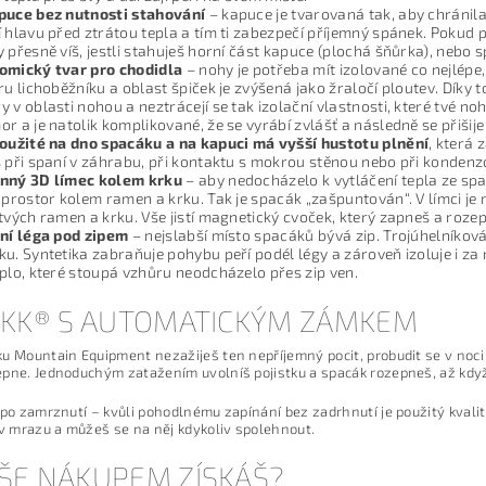
puce bez nutnosti stahování
– kapuce je tvarovaná tak, aby chránila
 hlavu před ztrátou tepla a tím ti zabezpečí příjemný spánek. Pokud 
 přesně víš, jestli stahuješ horní část kapuce (plochá šňůrka), nebo 
omický tvar pro chodidla
– nohy je potřeba mít izolované co nejlépe
ru lichoběžníku a oblast špiček je zvýšená jako žraločí ploutev. Dík
 v oblasti nohou a neztrácejí se tak izolační vlastnosti, které tvé noh
r a je natolik komplikované, že se vyrábí zvlášť a následně se přišij
použité na dno spacáku a na kapuci má vyšší hustotu plnění
, která 
 při spaní v záhrabu, při kontaktu s mokrou stěnou nebo při kondenz
nný 3D límec kolem krku
– aby nedocházelo k vytláčení tepla ze spac
 prostor kolem ramen a krku. Tak je spacák „zašpuntován“. V límci je
tvých ramen a krku. Vše jistí magnetický cvoček, který zapneš a rozep
ční léga pod zipem
– nejslabší místo spacáků bývá zip. Trojúhelníková
u. Syntetika zabraňuje pohybu peří podél légy a zároveň izoluje i za
plo, které stoupá vzhůru neodcházelo přes zip ven.
 YKK® S AUTOMATICKÝM ZÁMKEM
u Mountain Equipment nezažiješ ten nepříjemný pocit, probudit se v no
pne. Jednoduchým zatažením uvolníš pojistku a spacák rozepneš, až když
 po zamrznutí – kvůli pohodlnému zapínání bez zadrhnutí je použitý kvali
 v mrazu a můžeš se na něj kdykoliv spolehnout.
ŠE NÁKUPEM ZÍSKÁŠ?