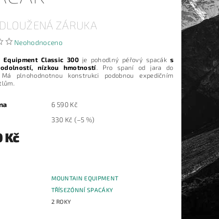
ODLOUŽENÁ ZÁRUKA
Neohodnoceno
 Equipment Classic 300
je pohodlný péřový spacák
s
odolností, nízkou hmotností
. Pro spaní od jara do
 Má plnohodnotnou konstrukci podobnou expedičním
tlům.
na
6 590 Kč
330 Kč
(–5 %)
0 Kč
MOUNTAIN EQUIPMENT
E
TŘÍSEZÓNNÍ SPACÁKY
2 ROKY