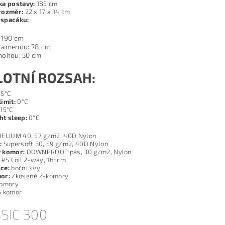
ka postavy:
185 cm
rozměr:
22 x 17 x 14 cm
spacáku:
 190 cm
 ramenou: 78 cm
 nohou: 50 cm
LOTNÍ ROZSAH:
5°C
imit:
0°C
15°C
ht sleep:
0°C
ELIUM 40, 57 g/m2, 40D Nylon
:
Supersoft 30, 59 g/m2, 40D Nylon
 komor:
DOWNPROOF pás, 30 g/m2, Nylon
#5 Coil 2-way, 165cm
ce:
boční švy
or:
Zkosené Z-komory
komory
 komor
SIC 300