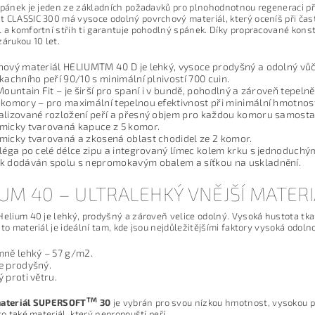
spánek je jeden ze základních požadavků pro plnohodnotnou regeneraci př
 CLASSIC 300 má vysoce odolný povrchový materiál, který oceníš při čast
 a komfortní střih ti garantuje pohodlný spánek. Díky propracované konstr
zárukou 10 let.
ový materiál HELIUMTM 40 D je lehký, vysoce prodyšný a odolný vůči
kachního peří 90/10 s minimální plnivostí 700 cuin.
Mountain Fit – je širší pro spaní i v bundě, pohodlný a zároveň tepelně 
komory – pro maximální tepelnou efektivnost při minimální hmotnost
alizované rozložení peří a přesný objem pro každou komoru samosta
micky tvarovaná kapuce z 5 komor.
micky tvarovaná a zkosená oblast chodidel ze 2 komor.
 léga po celé délce zipu a integrovaný límec kolem krku s jednoduc
k dodáván spolu s nepromokavým obalem a síťkou na uskladnění.
UM 40 – ULTRALEHKÝ VNĚJŠÍ MATER
Helium 40 je lehký, prodyšný a zároveň velice odolný. Vysoká hustota tkan
nto materiál je ideální tam, kde jsou nejdůležitějšími faktory vysoká odolno
mně lehký – 57 g/m2.
e prodyšný.
 proti větru.
TM
materiál SUPERSOFT
30
je vybrán pro svou nízkou hmotnost, vysokou p
to také materiál, který nepropouští peří.