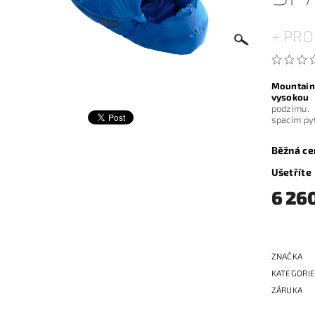
+ PR
Mountain
vysokou 
podzimu.
spacím py
Běžná ce
Ušetříte
6 26
ZNAČKA
KATEGORI
ZÁRUKA