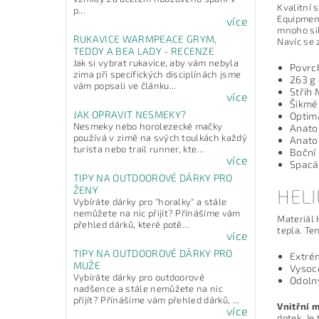
Kvalitní 
p...
Equipment
více
mnoho sil
RUKAVICE WARMPEACE GRYM,
Navíc se 
TEDDY A BEA LADY - RECENZE
Jak si vybrat rukavice, aby vám nebyla
Povrch
zima při specifických disciplínách jsme
263 g 
vám popsali ve článku...
Střih 
více
Šikmé 
JAK OPRAVIT NESMEKY?
Optim
Nesmeky nebo horolezecké mačky
Anato
používá v zimě na svých toulkách každý
Anato
turista nebo trail runner, kte...
Boční
více
Spacá
TIPY NA OUTDOOROVÉ DÁRKY PRO
ŽENY
HELI
Vybíráte dárky pro "horalky" a stále
nemůžete na nic přijít? Přínášíme vám
Materiál 
přehled dárků, které potě...
tepla. Te
více
TIPY NA OUTDOOROVÉ DÁRKY PRO
Extré
MUŽE
Vysoc
Vybíráte dárky pro outdoorové
Odolný
nadšence a stále nemůžete na nic
přijít? Přínášíme vám přehled dárků, ...
Vnitřní 
více
dotek. Je 