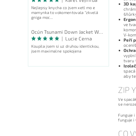
3D ka
Nejlepsy knycha co jsem xetl mo e
chrání
mamynka to vokomentovala "zkvelá
šňůrky
gniga moc...
Ergon
ve tva
komory
Ocún Tsunami Down Jacket Women - péřová bunda
V-komo
|
Lucie Cerna
Peří 
oceníš
Koupila jsem si uz druhou identickou,
Ochra
jsem maximalne spokojena
vyplní
tvaru 
Izola
spacák
aby te
ZIP
Ve spacák
se neroze
Funguje i
funguje i
CO V