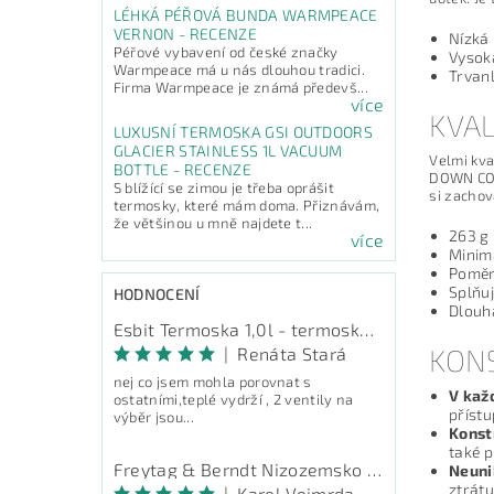
LÉHKÁ PÉŘOVÁ BUNDA WARMPEACE
VERNON - RECENZE
Nízká
Péřové vybavení od české značky
Vysok
Warmpeace má u nás dlouhou tradici.
Trvanl
Firma Warmpeace je známá předevš...
více
KVAL
LUXUSNÍ TERMOSKA GSI OUTDOORS
GLACIER STAINLESS 1L VACUUM
Velmi kva
BOTTLE - RECENZE
DOWN CODE
S blížící se zimou je třeba oprášit
si zachov
termosky, které mám doma. Přiznávám,
že většinou u mně najdete t...
263 g 
více
Minimá
Poměr
Splňu
HODNOCENÍ
Dlouhá
Esbit Termoska 1,0l - termoska na pití
KONS
|
Renáta Stará
nej co jsem mohla porovnat s
V kaž
ostatními,teplé vydrží , 2 ventily na
přístu
výběr jsou...
Konst
také p
Freytag & Berndt Nizozemsko - průvodce
Neuni
ztrátu
|
Karel Vejmrda