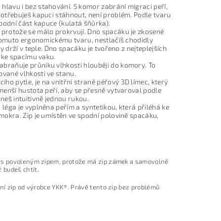
 hlavu i bez stahování. 5 komor zabrání migraci peří,
potřebuješ kapuci stáhnout, není problém. Podle tvaru
spodní část kapuce (kulatá šňůrka).
, protože se málo prokrvují. Dno spacáku je zkosené
y tomuto ergonomickému tvaru, nestlačíš chodidly
y drží v teple. Dno spacáku je tvořeno z nejteplejších
e ke spacímu vaku.
zabraňuje průniku vlhkosti hlouběji do komory. To
ované vlhkosti ve stanu.
ího pytle, je na vnitřní straně péřový 3D límec, který
 menší hustota peří, aby se přesně vytvaroval podle
neš intuitivně jednou rukou.
 léga je vyplněna peřím a syntetikou, která přiléhá ke
 mokra. Zip je umístěn ve spodní polovině spacáku,
ci s povoleným zipem, protože má zip zámek a samovolně
 budeš chtít.
tní zip od výrobce YKK®. Právě tento zip bez problémů