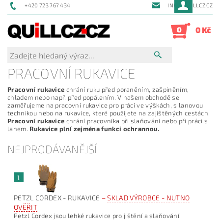
+420 723 767 434
INFO@QUILLCZ.CZ
0
0 Kč
PRACOVNÍ RUKAVICE
Pracovní rukavice
chrání ruku před poraněním, zašpiněním,
chladem nebo např. před popálením. V našem obchodě se
zaměřujeme na pracovní rukavice pro práci ve výškách, s lanovou
technikou nebo na rukavice, které použijete na zajištěných cestách.
Pracovní rukavice
chrání pracovníka při slaňování nebo při práci s
lanem.
Rukavice plní zejména funkci ochrannou.
NEJPRODÁVANĚJŠÍ
1.
PETZL CORDEX - RUKAVICE
–
SKLAD VÝROBCE - NUTNO
OVĚŘIT
Petzl Cordex jsou lehké rukavice pro jištění a slaňování.