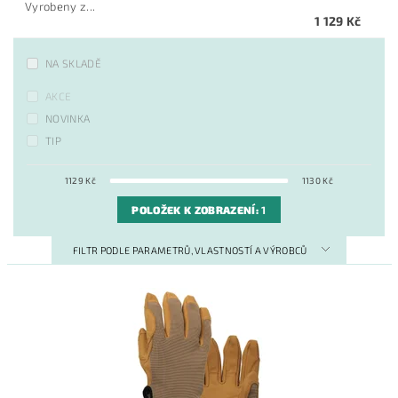
Vyrobeny z...
1 129 Kč
NA SKLADĚ
AKCE
NOVINKA
TIP
1129
Kč
1130
Kč
POLOŽEK K ZOBRAZENÍ:
1
FILTR PODLE PARAMETRŮ, VLASTNOSTÍ A VÝROBCŮ