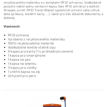
recyklovaného materiálu a s kompletní RFiD ochranou. Voděodolné
pouzdro nabízí jednu venkovní kapsu (bez RFiD ochrany) a dalších
16 kapes uvnitř. RFiD Travel Wallet spolehlivě ochrání vaše citlivá
data (průkazy, kreditní karty, ...) i další pro Vás důležitě dokumenty a
doklady.
Vlastnosti:
RFiD ochrana
Vyrobeno z recyklovaného materiálu
100% recyklovatelný materiál
Voděodolná textilie včetně zipu
9 kapes pro karty (1 s průhledným oknem)
1 kapsa pro smartphone
1 kapsa na pas
1 kapsa na letenku
3 kapsy pro vizitky
1 vnitřní kapsa na zip
Uchycení pro pero