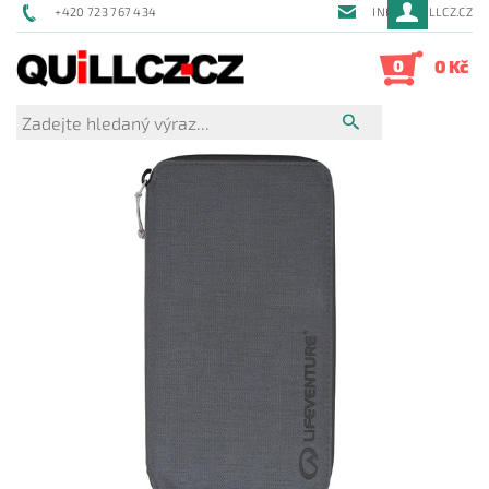
+420 723 767 434
INFO@QUILLCZ.CZ
0
0 Kč