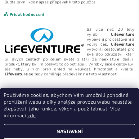
Buďte první, kdo napíše příspěvek k této položce.
Přidat hodnocení
Již více než 20 lety
vyrábí
Lifeventure
vybavení pro cestování a
volný čas.
Lifeventure
vytvořili cestovatelé pro
svá dobrodružství, kteří
při svých cestách po celém světě zjistili, že neexistuje ideální
produkt, který by jim poskytl to co potřebují. Výrobky sice existovaly,
ale nebyl u nich brán ohled na velikost, hmotnost a kvalitu.
Lifeventure
se tedy zaměřuje především na tyto vlastnosti.
Používáme cookies, abychom Vám umožnili pohodlné
prohlížení webu a díky analýze provozu webu neustále
zlepšovali jeho funkce, výkon a použitelnost. Více
Vložením hodnocení souhlasíte s
podmínkami ochrany
osobních údajů
informací
zde
.
PruvodceNakopce.Cz
|
CestovniMenu.cz
NASTAVENÍ