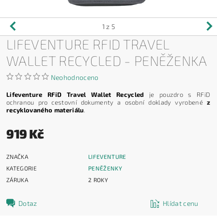
1
z 5
LIFEVENTURE RFID TRAVEL
WALLET RECYCLED - PENĚŽENKA
Neohodnoceno
Lifeventure RFiD Travel Wallet Recycled
je pouzdro s RFiD
ochranou pro cestovní dokumenty a osobní doklady vyrobené
z
recyklovaného materiálu
.
919 Kč
ZNAČKA
LIFEVENTURE
KATEGORIE
PENĚŽENKY
ZÁRUKA
2 ROKY
Dotaz
Hlídat cenu