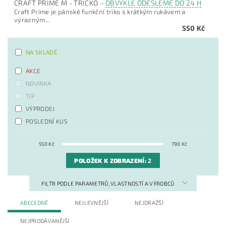
CRAFT PRIME M - TRIČKO
–
OBVYKLE ODEŠLEME DO 24 H
Craft Prime je pánské funkční triko s krátkým rukávem a
výrazným...
550 Kč
NA SKLADĚ
AKCE
NOVINKA
TIP
VÝPRODEJ
POSLEDNÍ KUS
550
Kč
790
Kč
POLOŽEK K ZOBRAZENÍ:
2
FILTR PODLE PARAMETRŮ, VLASTNOSTÍ A VÝROBCŮ
ABECEDNĚ
NEJLEVNĚJŠÍ
NEJDRAŽŠÍ
NEJPRODÁVANĚJŠÍ