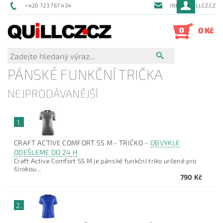
+420 723 767 434
INFO@QUILLCZ.CZ
0
0 Kč
PÁNSKÉ FUNKČNÍ TRIČKA
NEJPRODÁVANĚJŠÍ
1.
CRAFT ACTIVE COMFORT SS M - TRIČKO
–
OBVYKLE
ODEŠLEME DO 24 H
Craft Active Comfort SS M je pánské funkční triko určené pro
širokou...
790 Kč
2.