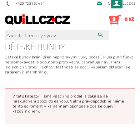
+420 723 767 434
INFO@QUILLCZ.CZ
0
0 Kč
DĚTSKÉ BUNDY
Dětské bundy brání před nepříznivými vlivy počasí. Musí plnit funkci
nepromokavosti a odolnosti proti větru. Zabraňuje navlhnutí
izolačních vrstev. Těchto vlastností se docílí výběrem oblečení se
zátěrem či membránou.
V této kategorii jsme všechno prodali a čeká se na
naskladnění zboží do eshopu. Velmi pravděpodobně máme
tento sortiment v kamenném obchodě a zde se objeví
každým dnem.