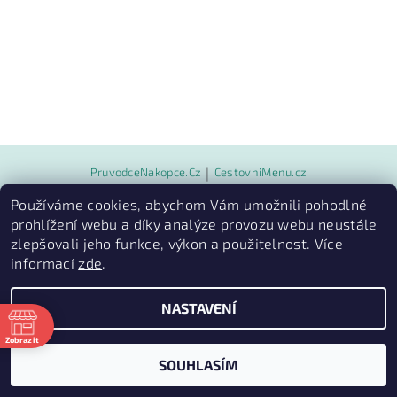
PruvodceNakopce.Cz
|
CestovniMenu.cz
Používáme cookies, abychom Vám umožnili pohodlné
prohlížení webu a díky analýze provozu webu neustále
2026 © Quill outdoor, všechna práva vyhrazena
zlepšovali jeho funkce, výkon a použitelnost. Více
Vytvořil Shoptet
informací
zde
.
NASTAVENÍ
Zobrazit
ě
SOUHLASÍM