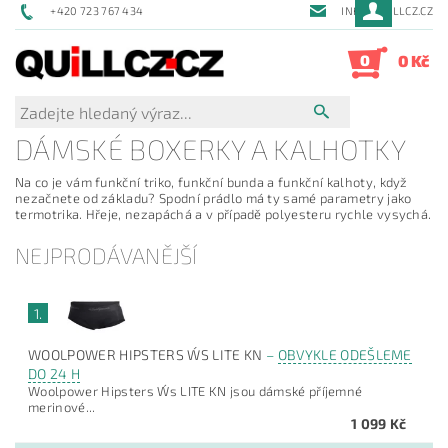
+420 723 767 434
INFO@QUILLCZ.CZ
0
0 Kč
DÁMSKÉ BOXERKY A KALHOTKY
Na co je vám funkční triko, funkční bunda a funkční kalhoty, když
nezačnete od základu? Spodní prádlo má ty samé parametry jako
termotrika. Hřeje, nezapáchá a v případě polyesteru rychle vysychá.
NEJPRODÁVANĚJŠÍ
1.
WOOLPOWER HIPSTERS W´S LITE KN
–
OBVYKLE ODEŠLEME
DO 24 H
Woolpower Hipsters W´s LITE KN jsou dámské příjemné
merinové...
1 099 Kč