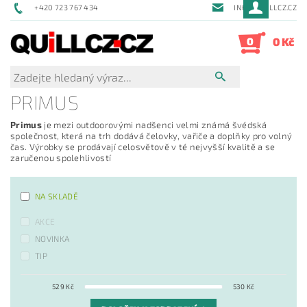
+420 723 767 434
INFO@QUILLCZ.CZ
0
0 Kč
PRIMUS
Primus
je mezi outdoorovými nadšenci velmi známá švédská
společnost, která na trh dodává čelovky, vařiče a doplňky pro volný
čas. Výrobky se prodávají celosvětově v té nejvyšší kvalitě a se
zaručenou spolehlivostí
NA SKLADĚ
AKCE
NOVINKA
TIP
529
Kč
530
Kč