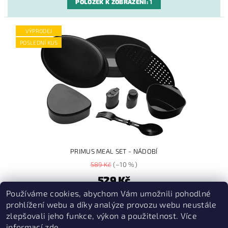
POLOŽEK K ZOBRAZENÍ:
1
VÝPRODEJ
POSLEDNÍ KUS
PRIMUS MEAL SET - NÁDOBÍ
589 Kč
(–10 %)
529 Kč
Používáme cookies, abychom Vám umožnili pohodlné
1
prohlížení webu a díky analýze provozu webu neustále
položek celkem
zlepšovali jeho funkce, výkon a použitelnost. Více
informací
zde
.