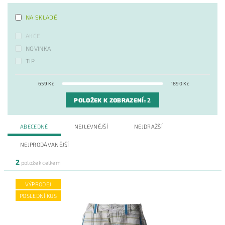
NA SKLADĚ
AKCE
NOVINKA
TIP
659
Kč
1890
Kč
POLOŽEK K ZOBRAZENÍ:
2
ABECEDNĚ
NEJLEVNĚJŠÍ
NEJDRAŽŠÍ
NEJPRODÁVANĚJŠÍ
2
položek celkem
VÝPRODEJ
POSLEDNÍ KUS