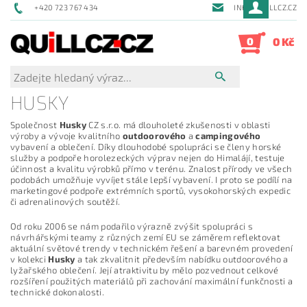
+420 723 767 434
INFO@QUILLCZ.CZ
0
0 Kč
HUSKY
Společnost
Husky
CZ s.r.o. má dlouholeté zkušenosti v oblasti
výroby a vývoje kvalitního
outdoorového
a
campingového
vybavení a oblečení. Díky dlouhodobé spolupráci se členy horské
služby a podpoře horolezeckých výprav nejen do Himalájí, testuje
účinnost a kvalitu výrobků přímo v terénu. Znalost přírody ve všech
podobách umožňuje vyvíjet stále lepší vybavení. I proto se podílí na
marketingové podpoře extrémních sportů, vysokohorských expedic
či adrenalinových soutěží.
Od roku 2006 se nám podařilo výrazně zvýšit spolupráci s
návrhářskými teamy z různých zemí EU se záměrem reflektovat
aktuální světové trendy v technickém řešení a barevném provedení
v kolekci
Husky
a tak zkvalitnit především nabídku outdoorového a
lyžařského oblečení. Její atraktivitu by mělo pozvednout celkové
rozšíření použitých materiálů při zachování maximální funkčnosti a
technické dokonalosti.