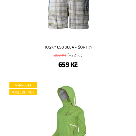
HUSKY ESQUELA - ŠORTKY
850 Kč
(–22 %)
659 Kč
VÝPRODEJ
POSLEDNÍ KUS