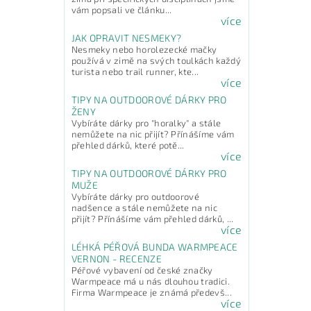
vám popsali ve článku...
více
JAK OPRAVIT NESMEKY?
Nesmeky nebo horolezecké mačky
používá v zimě na svých toulkách každý
turista nebo trail runner, kte...
více
TIPY NA OUTDOOROVÉ DÁRKY PRO
ŽENY
Vybíráte dárky pro "horalky" a stále
nemůžete na nic přijít? Přínášíme vám
přehled dárků, které potě...
více
TIPY NA OUTDOOROVÉ DÁRKY PRO
MUŽE
Vybíráte dárky pro outdoorové
nadšence a stále nemůžete na nic
přijít? Přínášíme vám přehled dárků, ...
více
LÉHKÁ PÉŘOVÁ BUNDA WARMPEACE
VERNON - RECENZE
Péřové vybavení od české značky
Warmpeace má u nás dlouhou tradici.
Firma Warmpeace je známá předevš...
více