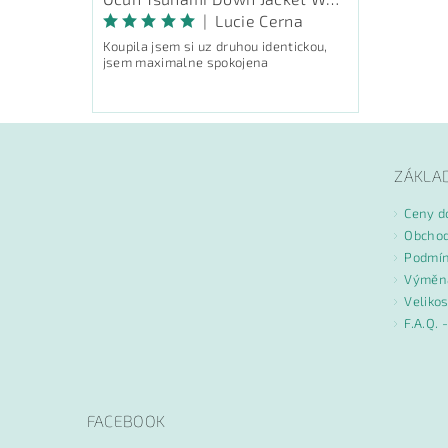
|
Lucie Cerna
Koupila jsem si uz druhou identickou,
jsem maximalne spokojena
ZÁKLA
Ceny d
Obchod
Podmín
Výměna
Velikos
F.A.Q. 
FACEBOOK