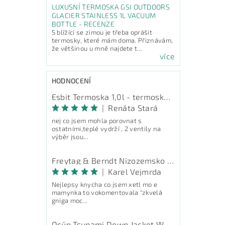
LUXUSNÍ TERMOSKA GSI OUTDOORS
GLACIER STAINLESS 1L VACUUM
BOTTLE - RECENZE
S blížící se zimou je třeba oprášit
termosky, které mám doma. Přiznávám,
že většinou u mně najdete t...
více
HODNOCENÍ
Esbit Termoska 1,0l - termoska na pití
|
Renáta Stará
nej co jsem mohla porovnat s
ostatními,teplé vydrží , 2 ventily na
výběr jsou...
Freytag & Berndt Nizozemsko - průvodce
|
Karel Vejmrda
Nejlepsy knycha co jsem xetl mo e
mamynka to vokomentovala "zkvelá
gniga moc...
Ocún Tsunami Down Jacket Women - péřová bunda