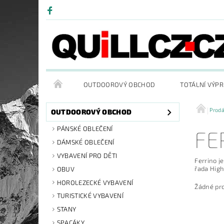
OUTDOOROVÝ OBCHOD
TOTÁLNÍ VÝP
Prod
OUTDOOROVÝ OBCHOD
PÁNSKÉ OBLEČENÍ
FE
DÁMSKÉ OBLEČENÍ
VYBAVENÍ PRO DĚTI
Ferrino j
řada High
OBUV
HOROLEZECKÉ VYBAVENÍ
Žádné pr
TURISTICKÉ VYBAVENÍ
STANY
SPACÁKY