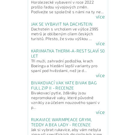
Horolezecké vybavení v roce 2022
prošlo řadou vývojových změn.
Podívejte se společně s námi na ty ne...
více
JAK SE VYBAVIT NA DACHSTEIN
Dachstein s vrcholem ve výšce 2995
metrů je oblíbeným cílem českých
turistů. Přesto, že svou výškou ...
více
KARIMATKA THERM-A-REST SLAVÍ 50
LET
Tři muži, zahradní podložka, krach
Boeingu a hledání lepší varianty pro
spaní pod hvězdami, než je d...
více
BIVAKOVACÍ VAK YATE BIVAK BAG
FULL ZIP II - RECENZE
Bivakovací pytle, žďáráky jsou
nepromokavé vaky, které původně
vznikly za účelem nouzového spaní v
p...
více
RUKAVICE WARMPEACE GRYM,
TEDDY A BEA LADY - RECENZE
Jak si vybrat rukavice, aby vám nebyla
zima při specifických disciplínách jsme