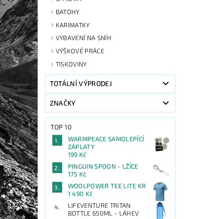
BATOHY
KARIMATKY
VYBAVENÍ NA SNÍH
VÝŠKOVÉ PRÁCE
TISKOVINY
TOTÁLNÍ VÝPRODEJ
ZNAČKY
TOP 10
WARMPEACE SAMOLEPÍCÍ
ZÁPLATY
199 Kč
PINGUIN SPOON - LŽÍCE
175 Kč
WOOLPOWER TEE LITE KR
1 490 Kč
LIFEVENTURE TRITAN
BOTTLE 650ML - LÁHEV