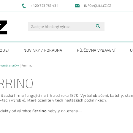
+420 723 767 434
INFO@QUILLCZ.CZ
RODEJ
NOVINKY / PORADNA
PŮJČOVNA VYBAVENÍ
O
ávané značky
Ferrino
RRINO
e italská firma fungující na trhu od roku 1870. Vyrábí oblečení, batohy, s
-tech výrobků, které oceníte v těch nejtěžších podmínkách.
odukty od výrobce
Ferrino
nebyly nalezeny....