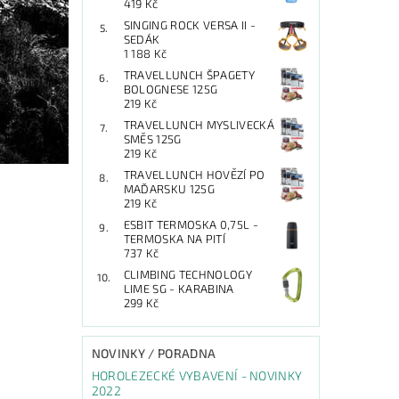
419 Kč
SINGING ROCK VERSA II -
SEDÁK
1 188 Kč
TRAVELLUNCH ŠPAGETY
BOLOGNESE 125G
219 Kč
TRAVELLUNCH MYSLIVECKÁ
SMĚS 125G
219 Kč
TRAVELLUNCH HOVĚZÍ PO
MAĎARSKU 125G
219 Kč
ESBIT TERMOSKA 0,75L -
TERMOSKA NA PITÍ
737 Kč
CLIMBING TECHNOLOGY
LIME SG - KARABINA
299 Kč
NOVINKY / PORADNA
HOROLEZECKÉ VYBAVENÍ - NOVINKY
2022