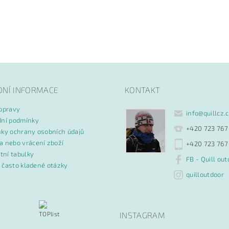
DNÍ INFORMACE
KONTAKT
opravy
info
@
quillcz.
ní podmínky
+420 723 767
ky ochrany osobních údajů
 nebo vrácení zboží
+420 723 767
tní tabulky
FB - Quill out
- často kladené otázky
quilloutdoor
INSTAGRAM