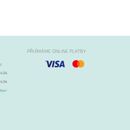
PŘIJÍMÁME ONLINE PLATBY
cz
 434
 434
door