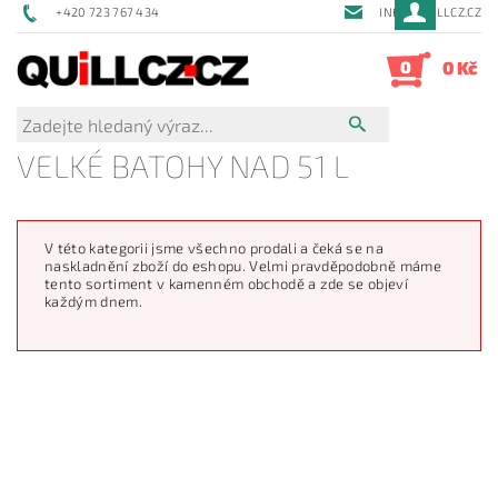
+420 723 767 434
INFO@QUILLCZ.CZ
0
0 Kč
VELKÉ BATOHY NAD 51 L
V této kategorii jsme všechno prodali a čeká se na
naskladnění zboží do eshopu. Velmi pravděpodobně máme
tento sortiment v kamenném obchodě a zde se objeví
každým dnem.