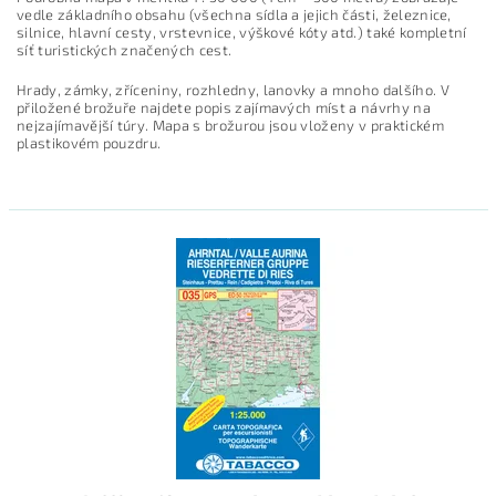
vedle základního obsahu (všechna sídla a jejich části, železnice,
silnice, hlavní cesty, vrstevnice, výškové kóty atd.) také kompletní
síť turistických značených cest.
Hrady, zámky, zříceniny, rozhledny, lanovky a mnoho dalšího. V
přiložené brožuře najdete popis zajímavých míst a návrhy na
nejzajímavější túry. Mapa s brožurou jsou vloženy v praktickém
plastikovém pouzdru.