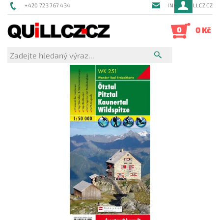
+420 723 767 434
INFO@QUILLCZ.CZ
0
0 Kč