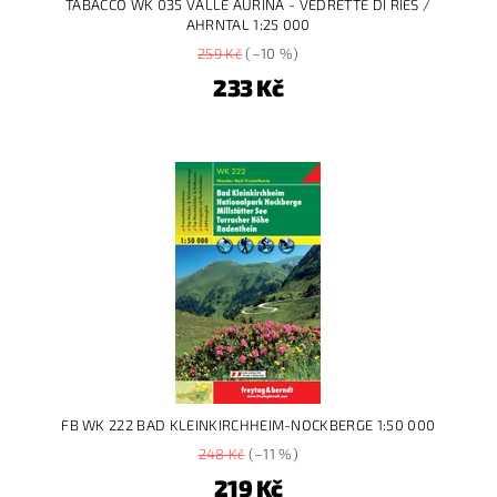
TABACCO WK 035 VALLE AURINA - VEDRETTE DI RIES /
AHRNTAL 1:25 000
259 Kč
(–10 %)
233 Kč
FB WK 222 BAD KLEINKIRCHHEIM-NOCKBERGE 1:50 000
248 Kč
(–11 %)
219 Kč