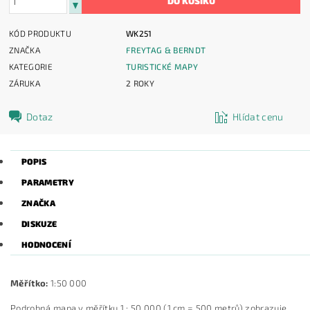
KÓD PRODUKTU
WK251
ZNAČKA
FREYTAG & BERNDT
KATEGORIE
TURISTICKÉ MAPY
ZÁRUKA
2 ROKY
Dotaz
Hlídat cenu
POPIS
PARAMETRY
ZNAČKA
DISKUZE
HODNOCENÍ
Měřítko:
1:50 000
Podrobná mapa v měřítku 1 : 50 000 (1 cm = 500 metrů) zobrazuje