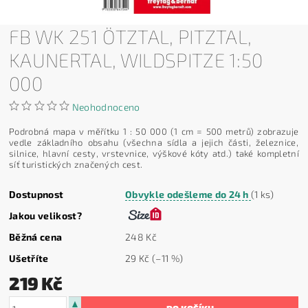
FB WK 251 ÖTZTAL, PITZTAL,
KAUNERTAL, WILDSPITZE 1:50
000
Neohodnoceno
Podrobná mapa v měřítku 1 : 50 000 (1 cm = 500 metrů) zobrazuje
vedle základního obsahu (všechna sídla a jejich části, železnice,
silnice, hlavní cesty, vrstevnice, výškové kóty atd.) také kompletní
síť turistických značených cest.
Dostupnost
Obvykle odešleme do 24 h
(1 ks)
Jakou velikost?
Běžná cena
248 Kč
Ušetříte
29 Kč
(–11 %)
219 Kč