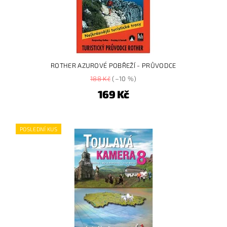
ROTHER AZUROVÉ POBŘEŽÍ - PRŮVODCE
188 Kč
(–10 %)
169 Kč
POSLEDNÍ KUS