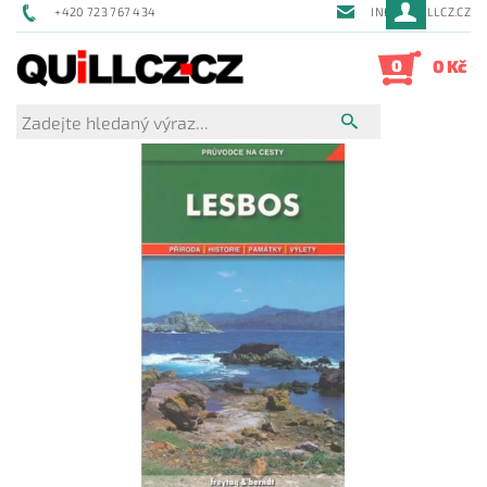
+420 723 767 434
INFO@QUILLCZ.CZ
0
0 Kč