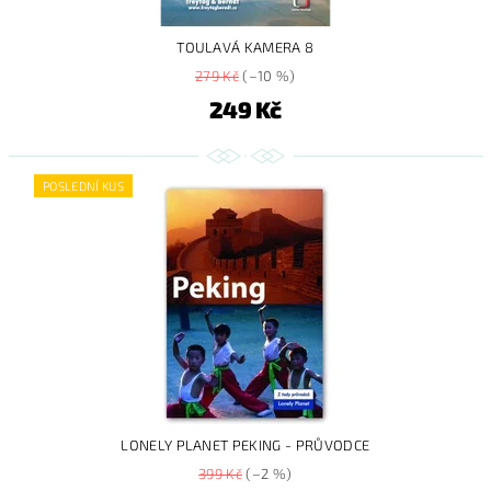
TOULAVÁ KAMERA 8
279 Kč
(–10 %)
249 Kč
POSLEDNÍ KUS
LONELY PLANET PEKING - PRŮVODCE
399 Kč
(–2 %)