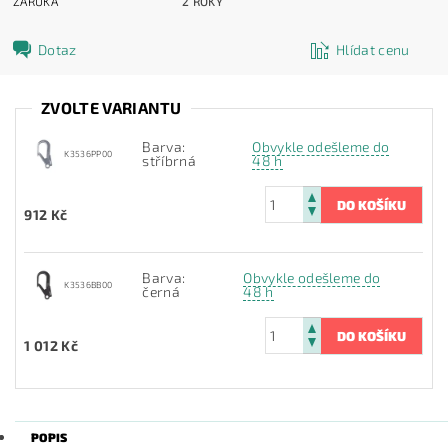
ZÁRUKA
2 ROKY
Dotaz
Hlídat cenu
ZVOLTE VARIANTU
Barva:
Obvykle odešleme do
K3536PP00
stříbrná
48 h
912 Kč
Barva:
Obvykle odešleme do
K3536BB00
černá
48 h
1 012 Kč
POPIS