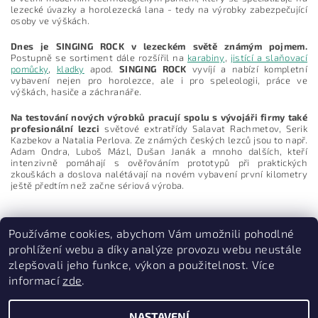
lezecké úvazky a horolezecká lana - tedy na výrobky zabezpečující
osoby ve výškách.
Dnes je SINGING ROCK v lezeckém světě známým pojmem.
Postupně se sortiment dále rozšířil na
karabiny
,
jistící a slaňovací
pomůcky
,
kladky
apod.
SINGING ROCK
vyvíjí a nabízí kompletní
vybavení nejen pro horolezce, ale i pro speleologii, práce ve
výškách, hasiče a záchranáře.
Vložením hodnocení souhlasíte s
podmínkami ochrany
osobních údajů
Na testování nových výrobků pracují spolu s vývojáři firmy také
profesionální lezci
světové extratřídy Salavat Rachmetov, Serik
Kazbekov a Natalia Perlova. Ze známých českých lezců jsou to např.
Adam Ondra, Luboš Mázl, Dušan Janák a mnoho dalších, kteří
intenzivně pomáhají s ověřováním prototypů při praktických
zkouškách a doslova nalétávají na novém vybavení první kilometry
ještě předtím než začne sériová výroba.
Používáme cookies, abychom Vám umožnili pohodlné
prohlížení webu a díky analýze provozu webu neustále
zlepšovali jeho funkce, výkon a použitelnost. Více
informací
zde
.
PruvodceNakopce.Cz
|
CestovniMenu.cz
NASTAVENÍ