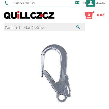
+420 723 767 434
INFO@QUILLCZ.CZ
0
0 Kč