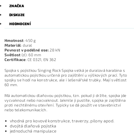
ZNAČKA
DISKUZE
HODNOCENÍ
Hmotnost
: 450 g
Materiál
: dural
Pevnost v podélné ose:
28 kN
Světlost
(d): 60 mm
Certifikace
: CE 0321, EN 362
Spojka s pojistkou Singing Rock Spojka velká je duralová karabina s
automatickou pojistkou určená pro zajištění u výškových prací. Tyto
spojky se hodí na konstrukce, ale i lešenářské trubky. Mají světlost
60 mm.
Má automatickou dlaňovou pojistkou, tzn. pokud ji držíte, spojka jde
vycvaknout nebo nacvaknout. Jakmile ji pustíte, spojka je zajištěna
proti nechtěnému otevření. Typicky se dá použít ve stavebnictví
nebo telekomunikacích.
vhodná pro kovové konstrukce, traverzy, pilony apod.
dvojitá dlaňová pojistka
jednoduchá manipulace