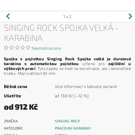
1
z 2
SINGING ROCK SPOJKA VELKÁ -
KARABINA
Neohodnoceno
Spojka s pojistkou Singing Rock Spojka velká je duralová
karabina s automatickou pojistkou
určená pro
zajištění u
výškových prací
. Tyto spojky se hodí na konstrukce, ale i lešenářské
trubky. Mají světlost 60 mm.
Běžná cena
Více informací v tabulce variant
Ušetříte
až
138 Kč
(–12 %)
od 912 Kč
ZNAČKA
SINGING ROCK
KATEGORIE
PRACOVNÍ KARABINY