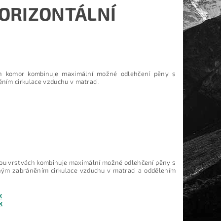
ORIZONTÁLNÍ
ích komor kombinuje maximální možné odlehčení pěny s
m cirkulace vzduchu v matraci.
vou vrstvách kombinuje maximální možné odlehčení pěny s
m zabráněním cirkulace vzduchu v matraci a oddělením
X
X