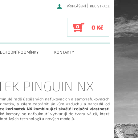
|
PŘIHLÁŠENÍ
REGISTRACE
0
0 Kč
BCHODNÍ PODMÍNKY
KONTAKTY
EK PINGUIN NX
minulé řadě úspěšných nafukovacích a samonafukovacích
arimatky, s cílem zabránit únikům vzduchu a narozdíl od
e karimatek NX kombinující skvělé izolační vlastnosti
oké komory po nafouknutí vytvarují do tvaru válců, které
dnotlivých technologií a nových modelů.