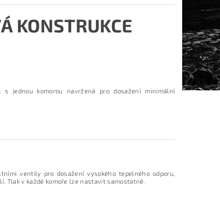
Á KONSTRUKCE
ek s jednou komorou navržená pro dosažení minimální
ními ventily pro dosažení vysokého tepelného odporu,
lí. Tlak v každé komoře lze nastavit samostatně.