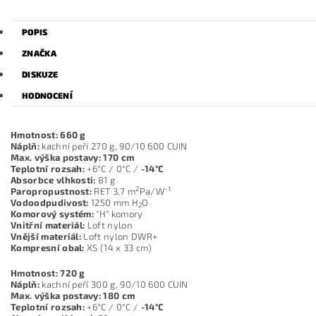
POPIS
ZNAČKA
DISKUZE
HODNOCENÍ
Hmotnost: 660 g
Náplň:
kachní peří 270 g, 90/10 600 CUIN
Max. výška postavy: 170 cm
Teplotní rozsah:
+6°C / 0°C /
-14°C
Absorbce vlhkosti:
81 g
2
-1
Paropropustnost:
RET 3,7 m
Pa/W
Vodoodpudivost:
1250 mm H
O
2
Komorový systém:
"H" komory
Vnitřní materiál:
Loft nylon
Vnější materiál:
Loft nylon DWR+
Kompresní obal:
XS (14 x 33 cm)
Hmotnost: 720 g
Náplň:
kachní peří 300 g, 90/10 600 CUIN
Max. výška postavy: 180 cm
Teplotní rozsah:
+6°C / 0°C /
-14°C