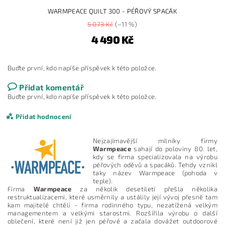
WARMPEACE QUILT 300 - PÉŘOVÝ SPACÁK
5 073 Kč
(–11 %)
4 490 Kč
Buďte první, kdo napíše příspěvek k této položce.
Přidat komentář
Buďte první, kdo napíše příspěvek k této položce.
Přidat hodnocení
Nejzajímavější milníky firmy
Warmpeace
sahají do poloviny 80. let,
kdy se firma specializovala na výrobu
péřových oděvů a spacáků. Tehdy vznikl
taky název Warmpeace (pohoda v
teple).
Firma
Warmpeace
za několik desetiletí přešla několika
restruktualizacemi, které usměrnily a ustálily její vývoj přesně tam
kam majitelé chtěli - firma rodinného typu, nezatížená velkým
managementem a velkými starostmi. Rozšířila výrobu o další
oblečení, které není již jen péřové a začala dovážet outdoorové