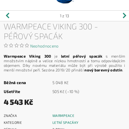
1
z 13
WARMPEACE VIKING 300 -
PÉŘOVÝ SPACÁK
Neohodnoceno
Warmpeace Viking 300
je
letní péřový spacák
s menším
množstvím náplně a velice nízkou hmotností a tomu odpovídajícím
objemem. Díky novému materiálu může být při výrobě použito i
menší množství peří. Sezóna 2019/20 přináší
nový barevný odstín
.
Běžná cena
5 048 Kč
Ušetříte
505 Kč
(–10 %)
4 543 Kč
ZNAČKA
WARMPEACE
KATEGORIE
LETNÍ SPACÁKY