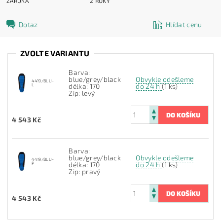
ZÁRUKA
2 ROKY
Dotaz
Hlídat cenu
ZVOLTE VARIANTU
Barva:
blue/grey/black
Obvykle odešleme
4419/BLU-
L
délka: 170
do 24 h
(1 ks)
Zip: levý
4 543 Kč
Barva:
blue/grey/black
Obvykle odešleme
4419/BLU-
P
délka: 170
do 24 h
(1 ks)
Zip: pravý
4 543 Kč