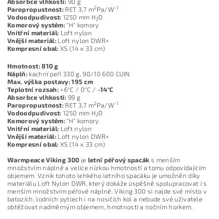
Absorbce vlhkosti:
90 g
2
-1
Paropropustnost:
RET 3,7 m
Pa/W
Vodoodpudivost:
1250 mm H
O
2
Komorový systém:
"H" komory
Vnitřní materiál:
Loft nylon
Vnější materiál:
Loft nylon DWR+
Kompresní obal:
XS (14 x 33 cm)
Hmotnost: 810 g
Náplň:
kachní peří 330 g, 90/10 600 CUIN
Max. výška postavy: 195 cm
Teplotní rozsah:
+6°C / 0°C /
-14°C
Absorbce vlhkosti:
99 g
2
-1
Paropropustnost:
RET 3,7 m
Pa/W
Vodoodpudivost:
1250 mm H
O
2
Komorový systém:
"H" komory
Vnitřní materiál:
Loft nylon
Vnější materiál:
Loft nylon DWR+
Kompresní obal:
XS (14 x 33 cm)
Warmpeace Viking 300
je
letní péřový spacák
s menším
množstvím náplně a velice nízkou hmotností a tomu odpovídajícím
objemem. Vznik tohoto lehkého letního spacáku je umožněn díky
materiálu Loft Nylon DWR, který dokáže úspěšně spolupracovat i s
menším množstvím péřové náplně. Viking 300 si najde své místo v
batozích, lodních pytlech i na nosičích kol a nebude své uživatele
obtěžovat nadměrným objemem, hmotností a nočním horkem.