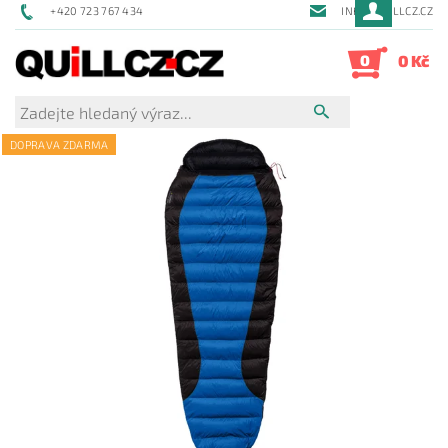
+420 723 767 434
INFO@QUILLCZ.CZ
0
0 Kč
DOPRAVA ZDARMA