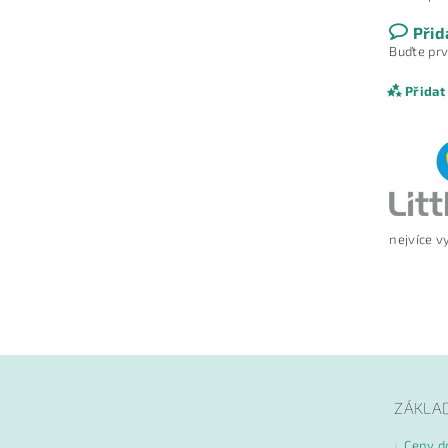
Přid
Buďte prv
Přidat
nejvíce v
Vlože
ZÁKLA
Ceny d