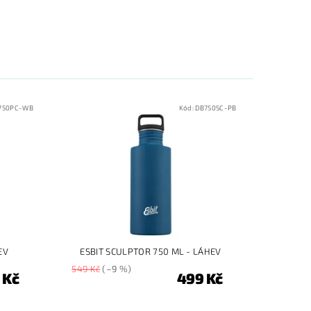
750PC-WB
Kód:
DB750SC-PB
EV
ESBIT SCULPTOR 750 ML - LÁHEV
549 Kč
(–9 %)
 Kč
499 Kč