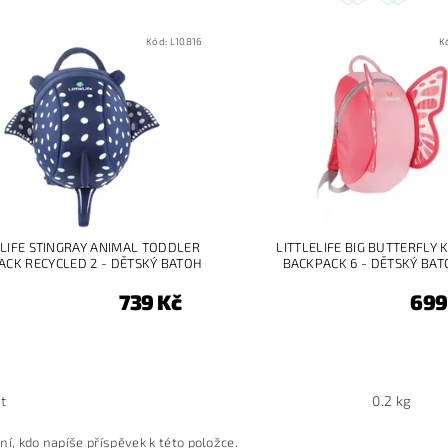
Kód:
L10816
K
ELIFE STINGRAY ANIMAL TODDLER
LITTLELIFE BIG BUTTERFLY 
ACK RECYCLED 2 - DĚTSKÝ BATOH
BACKPACK 6 - DĚTSKÝ BA
739 Kč
699
t
0.2 kg
ní, kdo napíše příspěvek k této položce.