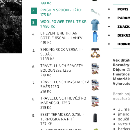
199 Kč
POPIS
PINGUIN SPOON - LŽÍCE
175 Kč
PARAM
WOOLPOWER TEE LITE KR
1 490 Kč
ZNAČK
LIFEVENTURE TRITAN
DISKU
BOTTLE 650ML - LÁHEV
419 Kč
HODNO
SINGING ROCK VERSA II -
SEDÁK
1 188 Kč
Věk dítět
Rozměry
TRAVELLUNCH ŠPAGETY
Objem
: 2
BOLOGNESE 125G
Hmotnos
219 Kč
Materiál:
TRAVELLUNCH MYSLIVECKÁ
Vyhovuje
SMĚS 125G
219 Kč
Batoh poj
TRAVELLUNCH HOVĚZÍ PO
nezařezáv
MAĎARSKU 125G
219 Kč
2L hla
jmeno
ESBIT TERMOSKA 0,75L -
součá
TERMOSKA NA PITÍ
vyztu
737 Kč
beder