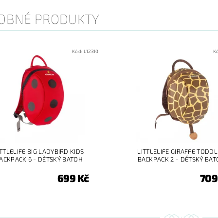
OBNÉ PRODUKTY
Kód:
L12310
K
ITTLELIFE BIG LADYBIRD KIDS
LITTLELIFE GIRAFFE TODD
ACKPACK 6 - DĚTSKÝ BATOH
BACKPACK 2 - DĚTSKÝ BA
699 Kč
709