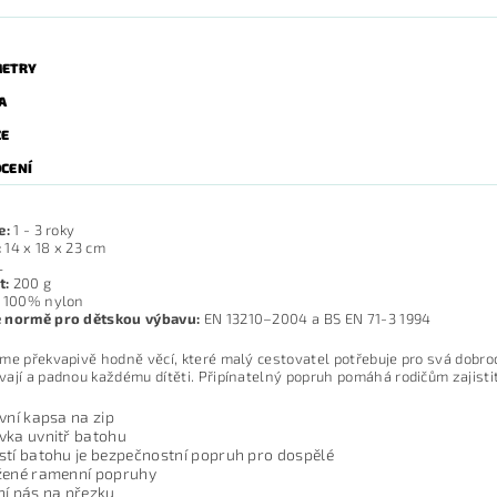
ETRY
A
ZE
CENÍ
e:
1 - 3 roky
:
14 x 18 x 23 cm
L
t:
200 g
100% nylon
 normě pro dětskou výbavu:
EN 13210–2004 a BS EN 71-3 1994
me překvapivě hodně věcí, které malý cestovatel potřebuje pro svá dobro
ají a padnou každému dítěti. Připínatelný popruh pomáhá rodičům zajisti
vní kapsa na zip
vka uvnitř batohu
stí batohu je bezpečnostní popruh pro dospělé
žené ramenní popruhy
ní pás na přezku