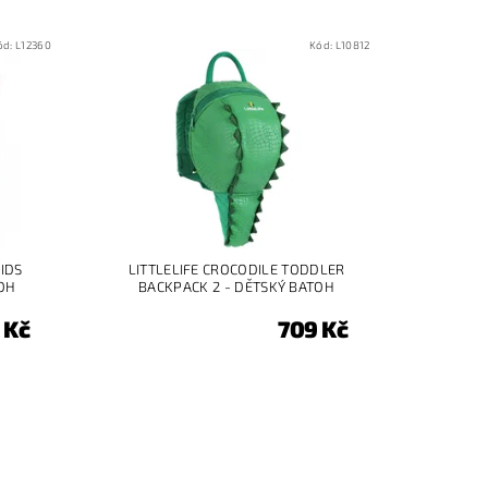
ód:
L12360
Kód:
L10812
KIDS
LITTLELIFE CROCODILE TODDLER
TOH
BACKPACK 2 - DĚTSKÝ BATOH
 Kč
709 Kč