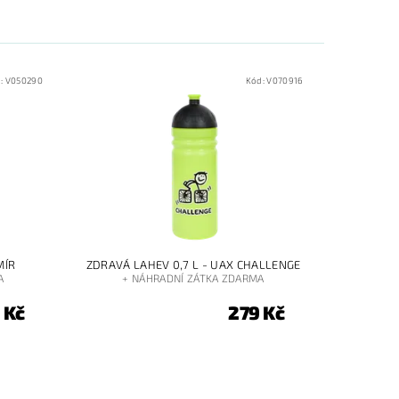
:
V050290
Kód:
V070916
MÍR
ZDRAVÁ LAHEV 0,7 L - UAX CHALLENGE
A
+ NÁHRADNÍ ZÁTKA ZDARMA
 Kč
279 Kč