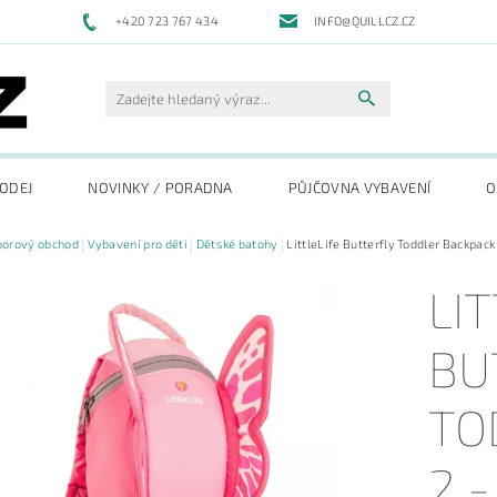
+420 723 767 434
INFO@QUILLCZ.CZ
RODEJ
NOVINKY / PORADNA
PŮJČOVNA VYBAVENÍ
O
oorový obchod
Vybavení pro děti
Dětské batohy
LittleLife Butterfly Toddler Backpack
LI
BU
TO
2 