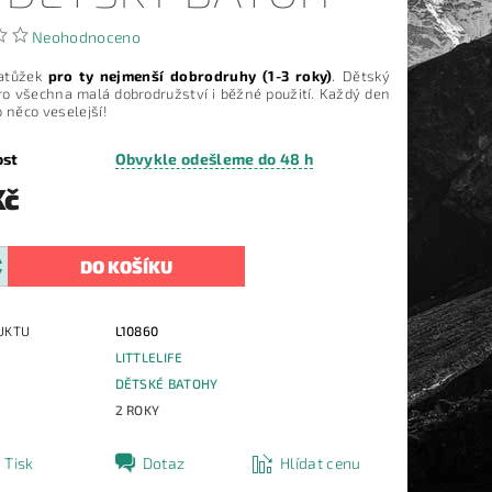
Neohodnoceno
batůžek
pro ty nejmenší dobrodruhy (1-3 roky)
. Dětský
ro všechna malá dobrodružství i běžné použití. Každý den
o něco veselejší!
ost
Obvykle odešleme do 48 h
Kč
UKTU
L10860
LITTLELIFE
E
DĚTSKÉ BATOHY
2 ROKY
Tisk
Dotaz
Hlídat cenu