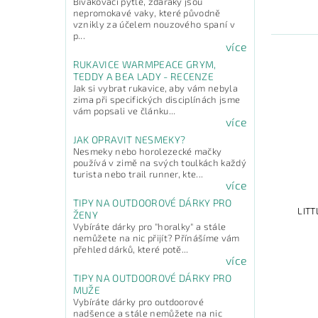
Bivakovací pytle, žďáráky jsou
nepromokavé vaky, které původně
vznikly za účelem nouzového spaní v
p...
více
RUKAVICE WARMPEACE GRYM,
TEDDY A BEA LADY - RECENZE
Jak si vybrat rukavice, aby vám nebyla
zima při specifických disciplínách jsme
vám popsali ve článku...
více
JAK OPRAVIT NESMEKY?
Nesmeky nebo horolezecké mačky
používá v zimě na svých toulkách každý
turista nebo trail runner, kte...
více
TIPY NA OUTDOOROVÉ DÁRKY PRO
LITT
ŽENY
Vybíráte dárky pro "horalky" a stále
nemůžete na nic přijít? Přínášíme vám
přehled dárků, které potě...
více
TIPY NA OUTDOOROVÉ DÁRKY PRO
MUŽE
Vybíráte dárky pro outdoorové
nadšence a stále nemůžete na nic