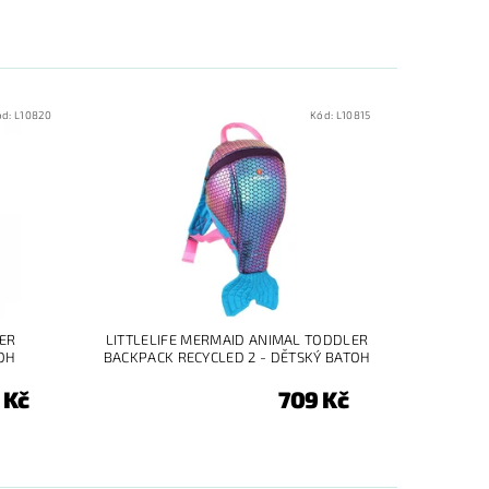
ód:
L10820
Kód:
L10815
LER
LITTLELIFE MERMAID ANIMAL TODDLER
TOH
BACKPACK RECYCLED 2 - DĚTSKÝ BATOH
 Kč
709 Kč