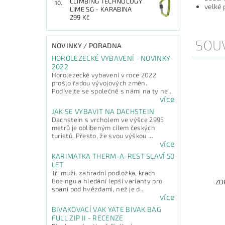
CLIMBING TECHNOLOGY
velké
LIME SG - KARABINA
299 Kč
SOUV
NOVINKY / PORADNA
HOROLEZECKÉ VYBAVENÍ - NOVINKY
2022
Horolezecké vybavení v roce 2022
prošlo řadou vývojových změn.
Podívejte se společně s námi na ty ne...
více
JAK SE VYBAVIT NA DACHSTEIN
Dachstein s vrcholem ve výšce 2995
metrů je oblíbeným cílem českých
turistů. Přesto, že svou výškou ...
více
KARIMATKA THERM-A-REST SLAVÍ 50
LET
Tři muži, zahradní podložka, krach
Boeingu a hledání lepší varianty pro
ZD
spaní pod hvězdami, než je d...
více
BIVAKOVACÍ VAK YATE BIVAK BAG
FULL ZIP II - RECENZE