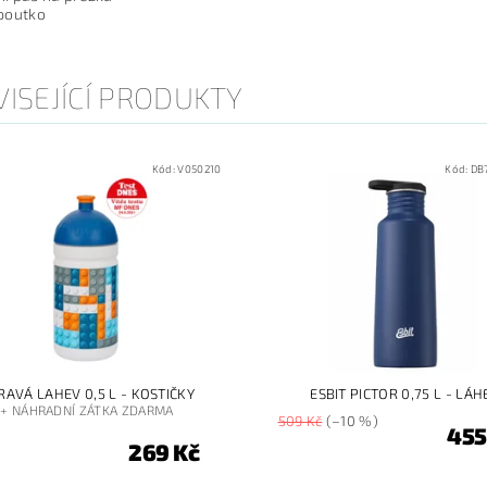
 poutko
ISEJÍCÍ PRODUKTY
Kód:
V050210
Kód:
DB
RAVÁ LAHEV 0,5 L - KOSTIČKY
ESBIT PICTOR 0,75 L - LÁH
+ NÁHRADNÍ ZÁTKA ZDARMA
509 Kč
(–10 %)
455
269 Kč