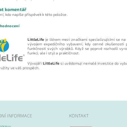
at komentář
ní, kdo napíše příspěvek k této položce.
 hodnocení
LittleLife
je lídrem mezi značkami specializujícími se na 
vývojem expedičního vybavení, kdy cenné zkušenosti p
funkčnosti svých výrobků. Když se poprvé rozhodli vyro
funkci, ale i styl a praktičnost.
Vývojáři
LittleLife
si uvědomují nemalé investice do vyba
yužity ve váš prospěch.
ním hodnocení souhlasíte s
podmínkami ochrany osobních údajů
DNÍ INFORMACE
KONTAKT
opravy