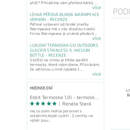
přijít? Přínášíme vám přehled dárků, ...
více
POD
LÉHKÁ PÉŘOVÁ BUNDA WARMPEACE
VERNON - RECENZE
Péřové vybavení od české značky
Warmpeace má u nás dlouhou tradici.
Firma Warmpeace je známá předevš...
více
LUXUSNÍ TERMOSKA GSI OUTDOORS
GLACIER STAINLESS 1L VACUUM
BOTTLE - RECENZE
S blížící se zimou je třeba oprášit
termosky, které mám doma. Přiznávám,
že většinou u mně najdete t...
více
HODNOCENÍ
L
B
Esbit Termoska 1,0l - termoska na pití
|
Renáta Stará
nej co jsem mohla porovnat s
ostatními,teplé vydrží , 2 ventily na
výběr jsou...