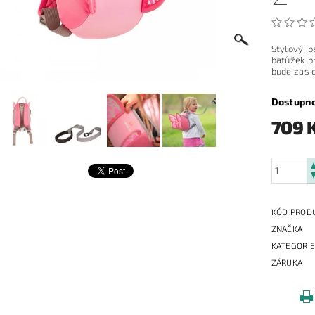
Stylový 
batůžek p
bude zas 
Dostupn
709 
KÓD PROD
ZNAČKA
KATEGORI
ZÁRUKA