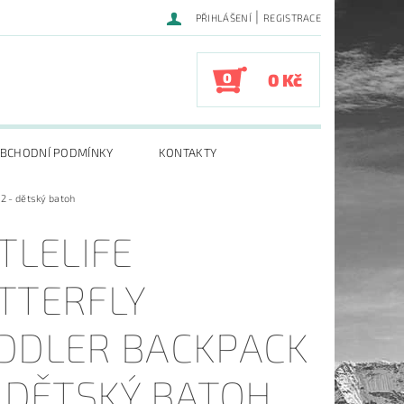
|
PŘIHLÁŠENÍ
REGISTRACE
0
0 Kč
BCHODNÍ PODMÍNKY
KONTAKTY
 2 - dětský batoh
TTLELIFE
TTERFLY
DDLER BACKPACK
- DĚTSKÝ BATOH