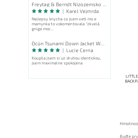
Freytag & Berndt Nizozemsko - průvodce
|
Karel Vejmrda
Nejlepsy knycha co jsem xetl mo e
mamynka to vokomentovala "zkvelá
gniga moc...
Ocún Tsunami Down Jacket Women - péřová bunda
|
Lucie Cerna
Koupila jsem si uz druhou identickou,
jsem maximalne spokojena
LITTL
BACKP
Hmotnos
Buďte prv