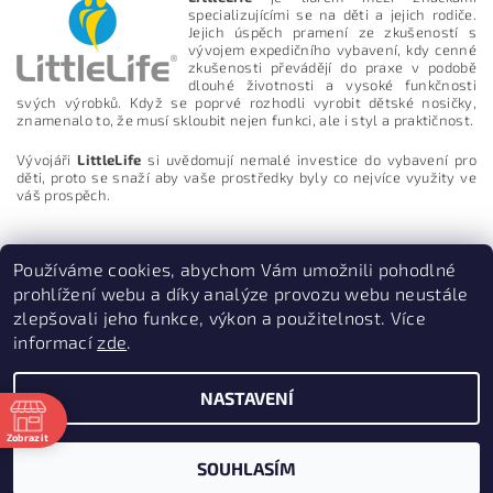
specializujícími se na děti a jejich rodiče.
Jejich úspěch pramení ze zkušeností s
vývojem expedičního vybavení, kdy cenné
zkušenosti převádějí do praxe v podobě
dlouhé životnosti a vysoké funkčnosti
svých výrobků. Když se poprvé rozhodli vyrobit dětské nosičky,
znamenalo to, že musí skloubit nejen funkci, ale i styl a praktičnost.
Vývojáři
LittleLife
si uvědomují nemalé investice do vybavení pro
děti, proto se snaží aby vaše prostředky byly co nejvíce využity ve
váš prospěch.
Používáme cookies, abychom Vám umožnili pohodlné
Vložením hodnocení souhlasíte s
podmínkami ochrany
prohlížení webu a díky analýze provozu webu neustále
osobních údajů
zlepšovali jeho funkce, výkon a použitelnost. Více
informací
zde
.
PruvodceNakopce.Cz
|
CestovniMenu.cz
NASTAVENÍ
2026 © Quill outdoor, všechna práva vyhrazena
Zobrazit
ě
Vytvořil Shoptet
SOUHLASÍM