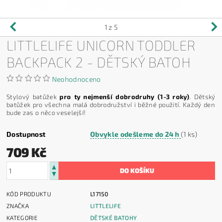
1
z 5
LITTLELIFE UNICORN TODDLER
BACKPACK 2 - DĚTSKÝ BATOH
Neohodnoceno
Stylový batůžek
pro ty nejmenší dobrodruhy (1-3 roky)
. Dětský
batůžek pro všechna malá dobrodružství i běžné použití. Každý den
bude zas o něco veselejší!
Dostupnost
Obvykle odešleme do 24 h
(1 ks)
709 Kč
KÓD PRODUKTU
L17150
ZNAČKA
LITTLELIFE
KATEGORIE
DĚTSKÉ BATOHY