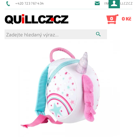
+420 723 767 434
INFO@QUILLCZ.CZ
0
0 Kč