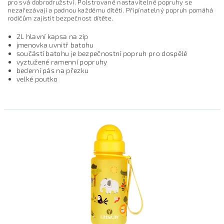
pro svá dobrodružství. Polstrované nastavitelné popruhy se
nezařezávají a padnou každému dítěti. Připínatelný popruh pomáhá
rodičům zajistit bezpečnost dítěte.
2L hlavní kapsa na zip
jmenovka uvnitř batohu
součástí batohu je bezpečnostní popruh pro dospělé
vyztužené ramenní popruhy
bederní pás na přezku
velké poutko