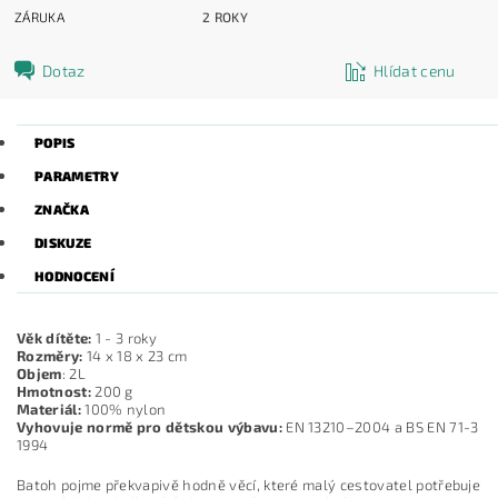
ZÁRUKA
2 ROKY
Dotaz
Hlídat cenu
POPIS
PARAMETRY
ZNAČKA
DISKUZE
HODNOCENÍ
Věk dítěte:
1 - 3 roky
Rozměry:
14 x 18 x 23 cm
Objem
: 2L
Hmotnost:
200 g
Materiál:
100% nylon
Vyhovuje normě pro dětskou výbavu:
EN 13210–2004 a BS EN 71-3
1994
Batoh pojme překvapivě hodně věcí, které malý cestovatel potřebuje