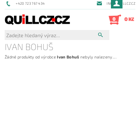
+420 723 767 434
INFO@QUILLCZ.CZ
0
0 Kč
IVAN BOHUŠ
Žádné produkty od výrobce
Ivan Bohuš
nebyly nalezeny....