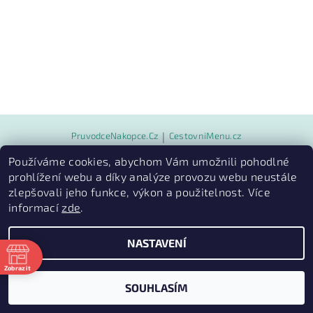
PruvodceNakopce.Cz
|
CestovniMenu.cz
Používáme cookies, abychom Vám umožnili pohodlné
prohlížení webu a díky analýze provozu webu neustále
2026 © Quill outdoor, všechna práva vyhrazena
zlepšovali jeho funkce, výkon a použitelnost. Více
Vytvořil Shoptet
informací
zde
.
NASTAVENÍ
Zobrazit
ě
SOUHLASÍM