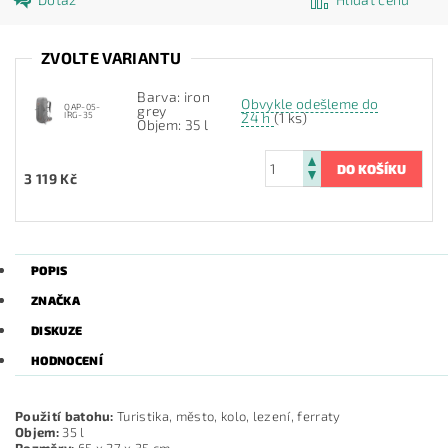
ZVOLTE VARIANTU
Barva: iron
Obvykle odešleme do
QAP-05-
grey
IRG-35
24 h
(1 ks)
Objem: 35 l
3 119 Kč
POPIS
ZNAČKA
DISKUZE
HODNOCENÍ
Použití batohu:
Turistika, město, kolo, lezení, ferraty
Objem:
35 l
Rozměry:
65 x 27 x 35 cm