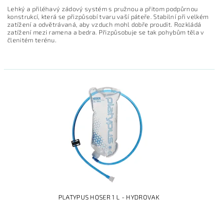
Lehký a přiléhavý zádový systém s pružnou a přitom podpůrnou
konstrukcí, která se přizpůsobí tvaru vaší páteře. Stabilní při velkém
zatížení a odvětrávaná, aby vzduch mohl dobře proudit. Rozkládá
zatížení mezi ramena a bedra. Přizpůsobuje se tak pohybům těla v
členitém terénu.
PLATYPUS HOSER 1 L - HYDROVAK