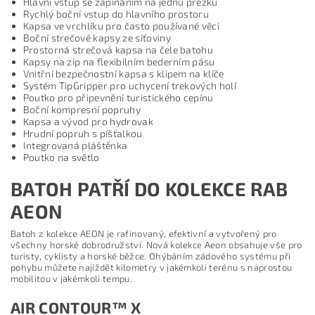
Hlavní vstup se zapínáním na jednu přezku
Rychlý boční vstup do hlavního prostoru
Kapsa ve vrchlíku pro často používané věci
Boční strečové kapsy ze síťoviny
Prostorná strečová kapsa na čele batohu
Kapsy na zip na flexibilním bederním pásu
Vnitřní bezpečnostní kapsa s klipem na klíče
Systém TipGripper pro uchycení trekových holí
Poutko pro připevnění turistického cepínu
Boční kompresní popruhy
Kapsa a vývod pro hydrovak
Hrudní popruh s píšťalkou
Integrovaná pláštěnka
Poutko na světlo
BATOH PATŘÍ DO KOLEKCE RAB
AEON
Batoh z kolekce AEON je rafinovaný, efektivní a vytvořený pro
všechny horské dobrodružství. Nová kolekce Aeon obsahuje vše pro
turisty, cyklisty a horské běžce. Ohýbáním zádového systému při
pohybu můžete najíždět kilometry v jakémkoli terénu s naprostou
mobilitou v jakémkoli tempu.
AIR CONTOUR™ X