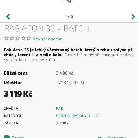
1
z 9
RAB AEON 35 - BATOH
Neohodnoceno
Rab Aeon 35 je lehký všestranný batoh, který s tebou splyne při
chůzi, lezení i v sedle kola.
Flexibilní a těsně padnoucí zádový
systém kopíruje pohyb těla.
Běžná cena
3 490 Kč
Ušetříte
371 Kč
(–10 %)
3 119 Kč
ZNAČKA
RAB
KATEGORIE
STŘEDNÍ BATOHY 31 - 50 L
ZÁRUKA
2 ROKY
Dotaz
Hlídat cenu