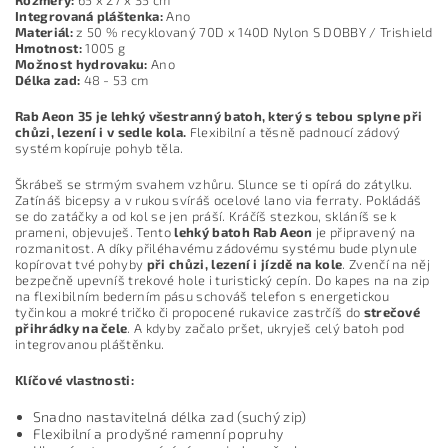
Integrovaná pláštenka:
Ano
Materiál:
z 50 % recyklovaný 70D x 140D Nylon S DOBBY / Trishield
Hmotnost:
1005 g
Možnost hydrovaku:
Ano
Délka zad:
48 - 53 cm
Rab Aeon 35 je lehký všestranný batoh, který s tebou splyne při
chůzi, lezení i v sedle kola.
Flexibilní a těsně padnoucí zádový
systém kopíruje pohyb těla.
Škrábeš se strmým svahem vzhůru. Slunce se ti opírá do zátylku.
Zatínáš bicepsy a v rukou svíráš ocelové lano via ferraty. Pokládáš
se do zatáčky a od kol se jen práší. Kráčíš stezkou, skláníš se k
prameni, objevuješ. Tento
lehký batoh Rab Aeon
je připravený na
rozmanitost. A díky přiléhavému zádovému systému bude plynule
kopírovat tvé pohyby
při chůzi, lezení i jízdě na kole
. Zvenčí na něj
bezpečně upevníš trekové hole i turistický cepín. Do kapes na na zip
na flexibilním bederním pásu schováš telefon s energetickou
tyčinkou a mokré tričko či propocené rukavice zastrčíš do
strečové
přihrádky na čele
. A kdyby začalo pršet, ukryješ celý batoh pod
integrovanou pláštěnku.
Klíčové vlastnosti:
Snadno nastavitelná délka zad (suchý zip)
Flexibilní a prodyšné ramenní popruhy