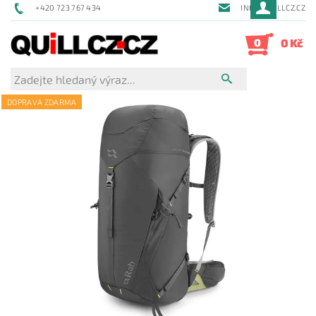
+420 723 767 434
INFO@QUILLCZ.CZ
0
0 Kč
DOPRAVA ZDARMA