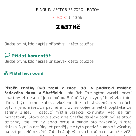
PINGUIN VECTOR 35 2020 - BATOH
2 930 Kč
(–10 %)
2 637 Kč
Buďte první, kdo napíše příspěvek k této položce.
Přidat komentář
Buďte první, kdo napíše příspěvek k této položce.
Přidat hodnocení
Příběh značky RAB začal v roce 1981 v podkroví malého
řadového domu v Sheffieldu
, kde Rab Carrington vyrobil první
spací pytel nesoucí jeho jméno. Ručně šitý a vymyšlený vlastním
důmyslným okem. Rabovy zkušenosti z let strávených v horách
byly v jeho návrzích patrné a brzy se objevila velká poptávka ze
strany přátel i rostoucí místní lezecké komunity. Věci se tím
nezastavily. Slovo dalo slovo a ze Sheffieldského podkroví se stala
továrna, kde vznikly spací pytle a bundy pro zákazníky široko
daleko. Nyní, o desítky let později, lze tyto poctivé a odolné výrobky
nalézt po celém světě. Od himálajských vrcholků po chladné, svěží