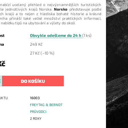
nabízí ucelený přehled o nejvýznamnějších turistických
dle jednotlivých krajů Norska.
Norsko
představuje podle
ých krajů a to nejen z hlediska bohaté historie a krásné
Kniha přináší také velké množství praktických informací,
nabídku tipů na ubytování a výlety do okolí.
ost
Obvykle odešleme do 24 h
(1 ks)
na
249 Kč
27 Kč
(–10 %)
Kč
UKTU
16003
FREYTAG & BERNDT
E
PRŮVODCI
2 ROKY