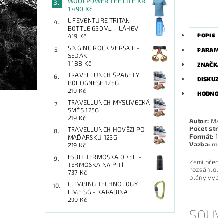
WOOLPOWER TEE LITE KR
1 490 Kč
LIFEVENTURE TRITAN
BOTTLE 650ML - LÁHEV
POPIS
419 Kč
SINGING ROCK VERSA II -
PARAM
SEDÁK
1 188 Kč
ZNAČK
TRAVELLUNCH ŠPAGETY
DISKU
BOLOGNESE 125G
219 Kč
HODNO
TRAVELLUNCH MYSLIVECKÁ
SMĚS 125G
219 Kč
Autor:
Ma
Počet str
TRAVELLUNCH HOVĚZÍ PO
Formát:
1
MAĎARSKU 125G
Vazba:
m
219 Kč
ESBIT TERMOSKA 0,75L -
Zemi před
TERMOSKA NA PITÍ
rozsáhlou
737 Kč
plány vyb
CLIMBING TECHNOLOGY
LIME SG - KARABINA
299 Kč
SOUV