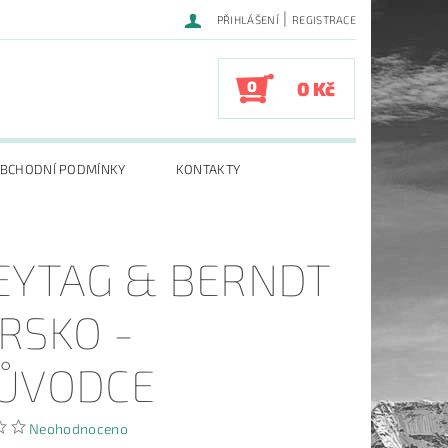
|
PŘIHLÁŠENÍ
REGISTRACE
0
0 Kč
BCHODNÍ PODMÍNKY
KONTAKTY
EYTAG & BERNDT
RSKO -
ŮVODCE
Neohodnoceno