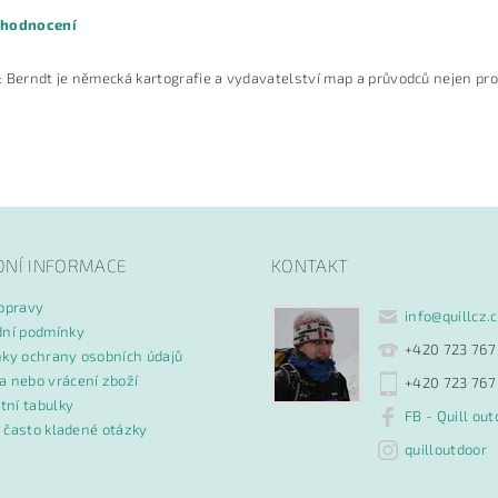
 hodnocení
 Berndt je německá kartografie a vydavatelství map a průvodců nejen pr
DNÍ INFORMACE
KONTAKT
opravy
ním hodnocení souhlasíte s
podmínkami ochrany osobních údajů
info
@
quillcz.
ní podmínky
+420 723 767
ky ochrany osobních údajů
 nebo vrácení zboží
+420 723 767
tní tabulky
FB - Quill out
- často kladené otázky
quilloutdoor