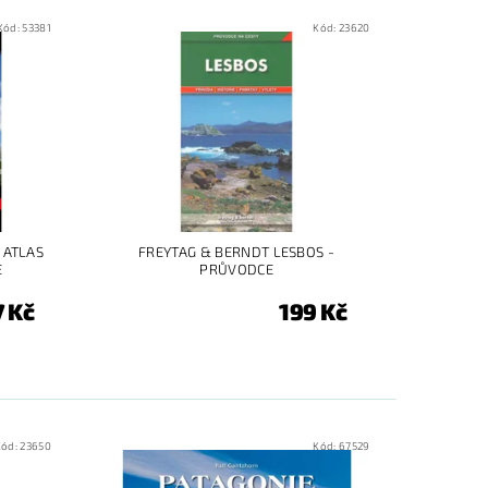
Kód:
53381
Kód:
23620
 ATLAS
FREYTAG & BERNDT LESBOS -
E
PRŮVODCE
7 Kč
199 Kč
Kód:
23650
Kód:
67529