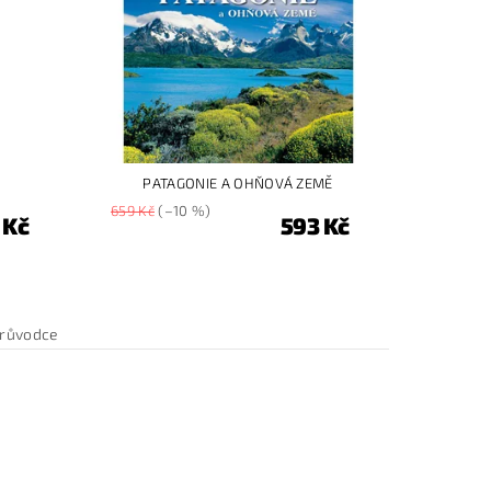
PATAGONIE A OHŇOVÁ ZEMĚ
659 Kč
(–10 %)
 Kč
593 Kč
průvodce