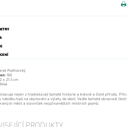
ETRY
A
ZE
CENÍ
rek Podhorský
an:
160
2 x 21,5 cm
ěkká
stavuje nejen z hlediska její bohaté historie a krásné a čisté přírody. Při
 nabídku tipů na ubytování a výlety do okolí. Vedle bohaté obrazové část
raných měst a slovníček nejužívanějších místních pojmů.
ISEJÍCÍ PRODUKTY