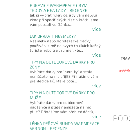
RUKAVICE WARMPEACE GRYM,
TEDDY A BEA LADY - RECENZE
Jak si vybrat rukavice, aby vám nebyla
zima při specifických disciplínách jsme
vám popsali ve článku...
více
JAK OPRAVIT NESMEKY?
Nesmeky nebo horolezecké mačky
používá v zimě na svých toulkách každý
turista nebo trail runner, kte...
více
TRAV
TIPY NA OUTDOOROVÉ DÁRKY PRO
ŽENY
299 K
Vybíráte dárky pro "horalky" a stále
nemůžete na nic přijít? Přínášíme vám
přehled dárků, které potě...
více
TIPY NA OUTDOOROVÉ DÁRKY PRO
MUŽE
Vybíráte dárky pro outdoorové
nadšence a stále nemůžete na nic
přijít? Přínášíme vám přehled dárků, ...
POD
více
LÉHKÁ PÉŘOVÁ BUNDA WARMPEACE
VERNON - RECENZE