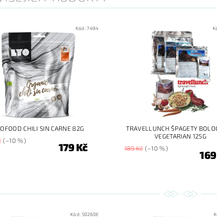
Kód:
7494
K
YOFOOD CHILI SIN CARNE 82G
TRAVELLUNCH ŠPAGETY BOLO
VEGETARIAN 125G
č
(–10 %)
179 Kč
189 Kč
(–10 %)
169
Kód:
50260E
K