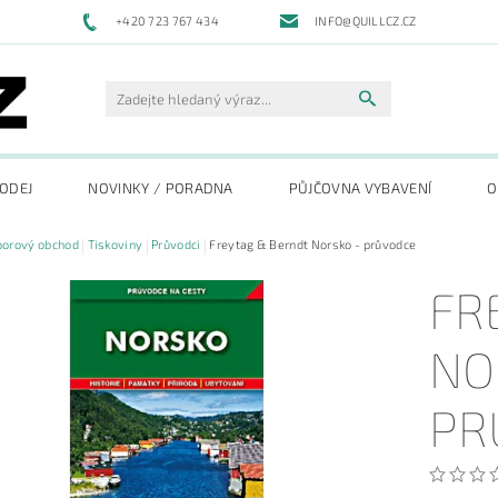
+420 723 767 434
INFO@QUILLCZ.CZ
RODEJ
NOVINKY / PORADNA
PŮJČOVNA VYBAVENÍ
O
oorový obchod
Tiskoviny
Průvodci
Freytag & Berndt Norsko - průvodce
FR
NO
PR