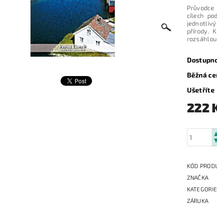
Průvodce 
cílech po
jednotliv
přírody. 
rozsáhlou 
Dostupn
Běžná ce
Ušetříte
222 
KÓD PROD
ZNAČKA
KATEGORI
ZÁRUKA