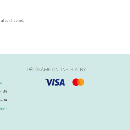
o alpské země.
PŘIJÍMÁME ONLINE PLATBY
cz
 434
 434
door