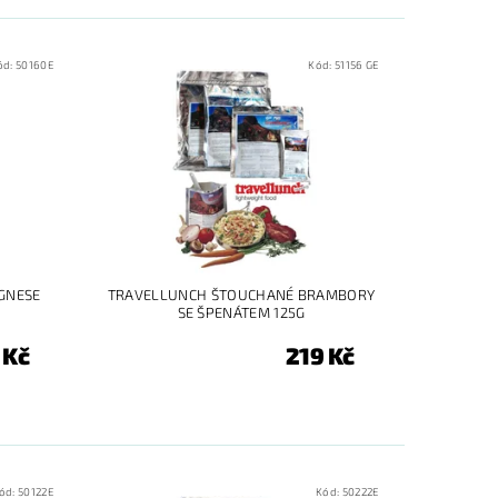
ód:
50160E
Kód:
51156 GE
GNESE
TRAVELLUNCH ŠTOUCHANÉ BRAMBORY
SE ŠPENÁTEM 125G
 Kč
219 Kč
ód:
50122E
Kód:
50222E