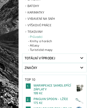
BATOHY
KARIMATKY
VYBAVENÍ NA SNÍH
VÝŠKOVÉ PRÁCE
TISKOVINY
Průvodci
Knihy o horách
Atlasy
Turistické mapy
TOTÁLNÍ VÝPRODEJ
ZNAČKY
TOP 10
WARMPEACE SAMOLEPÍCÍ
ZÁPLATY
199 Kč
PINGUIN SPOON - LŽÍCE
175 Kč