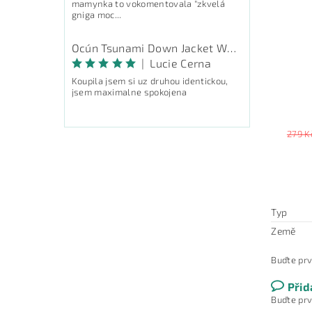
mamynka to vokomentovala "zkvelá
gniga moc...
Ocún Tsunami Down Jacket Women - péřová bunda
|
Lucie Cerna
Koupila jsem si uz druhou identickou,
jsem maximalne spokojena
279 K
Typ
Země
Buďte prv
Přid
Buďte prv