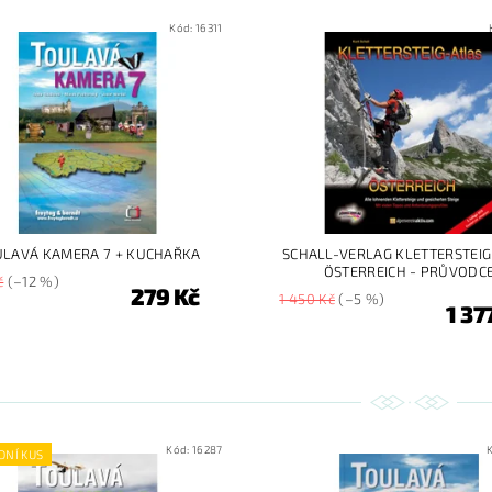
Kód:
16311
LAVÁ KAMERA 7 + KUCHAŘKA
SCHALL-VERLAG KLETTERSTEIG
ÖSTERREICH - PRŮVODC
č
(–12 %)
279 Kč
1 450 Kč
(–5 %)
1 37
Kód:
16287
DNÍ KUS