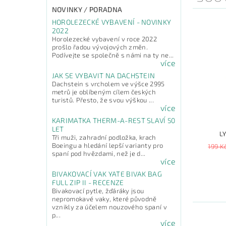
NOVINKY / PORADNA
HOROLEZECKÉ VYBAVENÍ - NOVINKY
2022
Horolezecké vybavení v roce 2022
prošlo řadou vývojových změn.
Podívejte se společně s námi na ty ne...
více
JAK SE VYBAVIT NA DACHSTEIN
Dachstein s vrcholem ve výšce 2995
metrů je oblíbeným cílem českých
turistů. Přesto, že svou výškou ...
více
KARIMATKA THERM-A-REST SLAVÍ 50
LET
L
Tři muži, zahradní podložka, krach
Boeingu a hledání lepší varianty pro
199 K
spaní pod hvězdami, než je d...
více
BIVAKOVACÍ VAK YATE BIVAK BAG
FULL ZIP II - RECENZE
Bivakovací pytle, žďáráky jsou
nepromokavé vaky, které původně
vznikly za účelem nouzového spaní v
p...
více