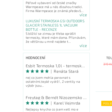
Péřové vybavení od české značky
Warmpeace má u nás dlouhou tradici.
Firma Warmpeace je známá předevš...
více
LUXUSNÍ TERMOSKA GSI OUTDOORS
GLACIER STAINLESS 1L VACUUM
BOTTLE - RECENZE
S blížící se zimou je třeba oprášit
termosky, které mám doma. Přiznávám,
že většinou u mně najdete t...
více
HODNOCENÍ
TOU
319 K
Esbit Termoska 1,0l - termoska na pití
|
Renáta Stará
nej co jsem mohla porovnat s
ostatními,teplé vydrží , 2 ventily na
výběr jsou...
Freytag & Berndt Nizozemsko - průvodce
|
Karel Vejmrda
POSLE
Nejlepsy knycha co jsem xetl mo e