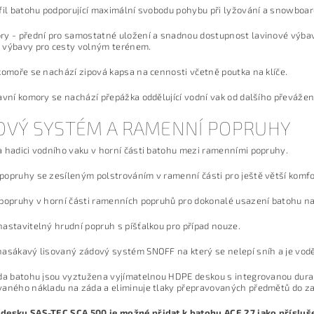
fil batohu podporující maximální svobodu pohybu při lyžování a snowboar
y - přední pro samostatné uložení a snadnou dostupnost lavinové výbavy
 výbavy pro cesty volným terénem.
komoře se nachází zipová kapsa na cennosti včetně poutka na klíče.
avní komory se nachází přepážka oddělující vodní vak od dalšího převáže
OVÝ SYSTÉM A RAMENNÍ POPRUHY
 hadici vodního vaku v horní části batohu mezi ramenními popruhy.
opruhy se zesíleným polstrováním v ramenní části pro ještě větší komfor
popruhy v horní části ramenních popruhů pro dokonalé usazení batohu n
astavitelný hrudní popruh s píšťalkou pro případ nouze.
asákavý lisovaný zádový systém SNOFF na který se nelepí sníh a je vod
da batohu jsou vyztužena vyjímatelnou HDPE deskou s integrovanou dura
aného nákladu na záda a eliminuje tlaky přepravovaných předmětů do za
desku SAS-TEC SCA 500 je možné přidat k batohu ACE 27 jako přísluše