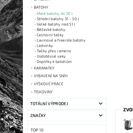
BATOHY
Malé batohy do 30 l
Střední batohy 31 - 50 l
Velké batohy nad 51 l
Běžecké batohy
Cestovní tašky
Lavinové a freeride batohy
Ledvinky
Tašky přes rameno
Vodotěsné vaky
Doplňky k batohům
KARIMATKY
VYBAVENÍ NA SNÍH
VÝŠKOVÉ PRÁCE
TISKOVINY
TOTÁLNÍ VÝPRODEJ
ZVO
ZNAČKY
TOP 10