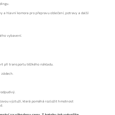
dingu.
 a hlavní komora pro přepravu oblečení, potravy a další
ného vybavení.
t při transportu těžkého nákladu.
a zádech.
ěodpudivý.
lovou výztuží, která pomáhá rozložit hmotnost
d.
nství za výhodnou cenu. Z batohu tak vytvoříte