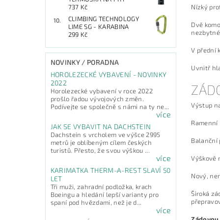
Nízký pro
737 Kč
CLIMBING TECHNOLOGY
Dvě komor
LIME SG - KARABINA
nezbytné
299 Kč
V přední 
NOVINKY / PORADNA
Uvnitř hl
HOROLEZECKÉ VYBAVENÍ - NOVINKY
2022
ZÁD
Horolezecké vybavení v roce 2022
prošlo řadou vývojových změn.
Výstup na
Podívejte se společně s námi na ty ne...
více
Ramenní p
JAK SE VYBAVIT NA DACHSTEIN
Dachstein s vrcholem ve výšce 2995
Balanční 
metrů je oblíbeným cílem českých
turistů. Přesto, že svou výškou ...
více
Výškově n
KARIMATKA THERM-A-REST SLAVÍ 50
Nový, nen
LET
Tři muži, zahradní podložka, krach
Široká zá
Boeingu a hledání lepší varianty pro
přepravov
spaní pod hvězdami, než je d...
více
Zádovou 