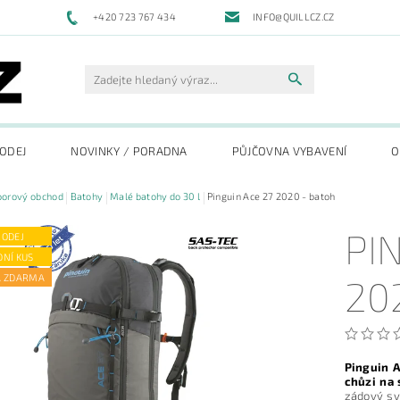
+420 723 767 434
INFO@QUILLCZ.CZ
RODEJ
NOVINKY / PORADNA
PŮJČOVNA VYBAVENÍ
O
oorový obchod
Batohy
Malé batohy do 30 l
Pinguin Ace 27 2020 - batoh
PI
RODEJ
DNÍ KUS
A ZDARMA
20
Pinguin 
chůzi na 
zádový sy