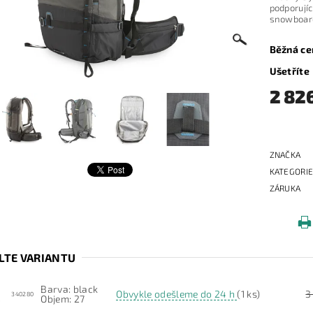
podporu
snowboar
Běžná ce
Ušetříte
2 82
ZNAČKA
KATEGORI
ZÁRUKA
LTE VARIANTU
Barva: black
Obvykle odešleme do 24 h
(1 ks)
3
340280
Objem: 27