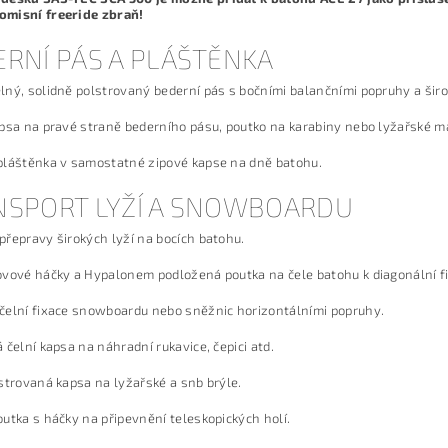
misní freeride zbraň!
RNÍ PÁS A PLÁŠTĚNKA
ný, solidně polstrovaný bederní pás s bočními balančními popruhy a šir
psa na pravé straně bederního pásu, poutko na karabiny nebo lyžařské ma
pláštěnka v samostatné zipové kapse na dně batohu.
NSPORT LYŽÍ A SNOWBOARDU
řepravy širokých lyží na bocích batohu.
vové háčky a Hypalonem podložená poutka na čele batohu k diagonální fix
čelní fixace snowboardu nebo sněžnic horizontálními popruhy.
 čelní kapsa na náhradní rukavice, čepici atd.
strovaná kapsa na lyžařské a snb brýle.
utka s háčky na připevnění teleskopických holí.