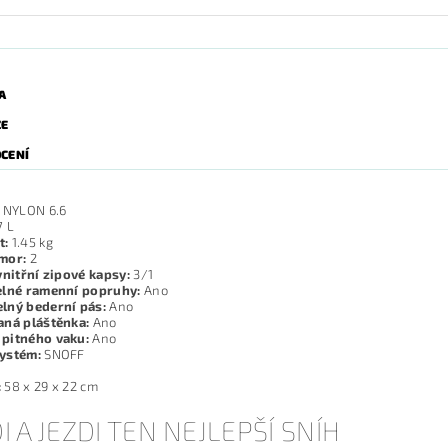
A
ZE
CENÍ
NYLON 6.6
 L
t:
1.45 kg
mor:
2
vnitřní zipové kapsy:
3/1
elné ramenní popruhy:
Ano
lný bederní pás:
Ano
aná pláštěnka:
Ano
pitného vaku:
Ano
ystém:
SNOFF
K
:
58 x 29 x 22 cm
I A JEZDI TEN NEJLEPŠÍ SNÍH