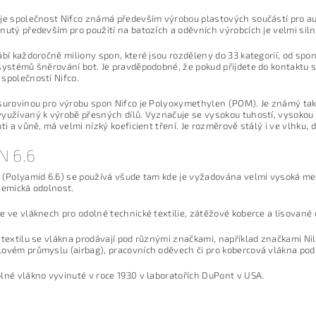
je společnost Nifco známá především výrobou plastových součástí pro au
nutý především pro použití na batozích a oděvních výrobcích je velmi silno
ábí každoročně miliony spon, které jsou rozděleny do 33 kategorií, od spo
systémů šněrování bot. Je pravděpodobné, že pokud přijdete do kontaktu 
společností Nifco.
surovinou pro výrobu spon Nifco je Polyoxymethylen (POM). Je známý také
yužívaný k výrobě přesných dílů. Vyznačuje se vysokou tuhostí, vysokou o
uti a vůně, má velmi nízký koeficient tření. Je rozměrově stálý i ve vlhku,
N 6.6
 (Polyamid 6.6) se používá všude tam kde je vyžadována velmi vysoká mec
hemická odolnost.
e ve vláknech pro odolné technické textilie, zátěžové koberce a lisované 
 textilu se vlákna prodávají pod různými značkami, například značkami Nili
ovém průmyslu (airbag), pracovních oděvech či pro kobercová vlákna pod
lné vlákno vyvinuté v roce 1930 v laboratořích DuPont v USA.