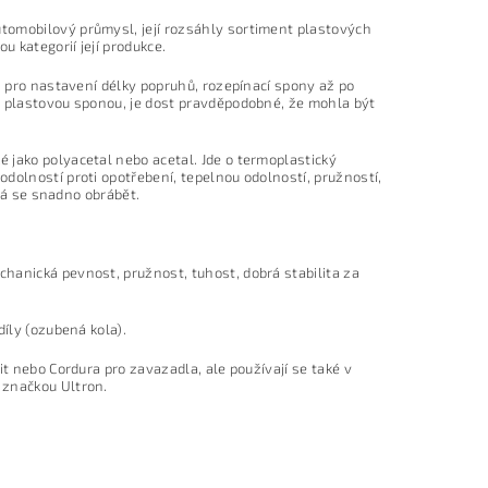
tomobilový průmysl, její rozsáhly sortiment plastových
u kategorií její produkce.
n pro nastavení délky popruhů, rozepínací spony až po
s plastovou sponou, je dost pravděpodobné, že mohla být
 jako polyacetal nebo acetal. Jde o termoplastický
dolností proti opotřebení, tepelnou odolností, pružností,
 dá se snadno obrábět.
hanická pevnost, pružnost, tuhost, dobrá stabilita za
díly (ozubená kola).
t nebo Cordura pro zavazadla, ale používají se také v
 značkou Ultron.