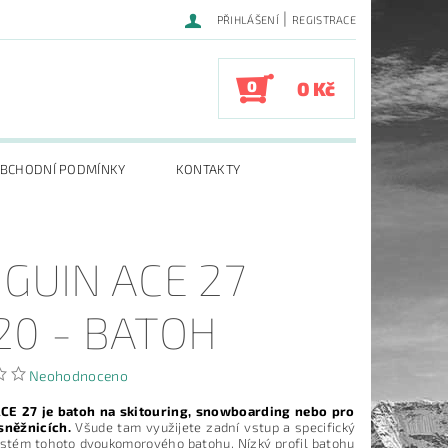
|
PŘIHLÁŠENÍ
REGISTRACE
0
0 Kč
BCHODNÍ PODMÍNKY
KONTAKTY
NGUIN ACE 27
20 - BATOH
Neohodnoceno
ACE 27 je batoh na skitouring, snowboarding nebo pro
sněžnicích.
Všude tam využijete zadní vstup a specifický
stém tohoto dvoukomorového batohu. Nízký profil batohu