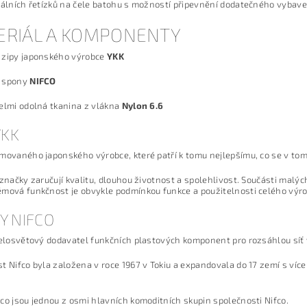
kálních řetízků na čele batohu s možností připevnění dodatečného vybave
ERIÁL A KOMPONENTY
 zipy japonského výrobce
YKK
 spony
NIFCO
elmi odolná tkanina z vlákna
Nylon 6.6
YKK
movaného japonského výrobce, které patří k tomu nejlepšímu, co se v tom
 značky zaručují kvalitu, dlouhou životnost a spolehlivost. Součásti malý
mová funkčnost je obvykle podmínkou funkce a použitelnosti celého výro
Y NIFCO
celosvětový dodavatel funkčních plastových komponent pro rozsáhlou sí
t Nifco byla založena v roce 1967 v Tokiu a expandovala do 17 zemí s ví
.
co jsou jednou z osmi hlavních komoditních skupin společnosti Nifco.