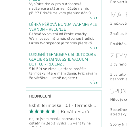
Pár verti
Vybíráte dárky pro outdoorové
nadšence a stále nemůžete na nic
MAT
přijít? Přínášíme vám přehled dárků, ...
více
Značkové
LÉHKÁ PÉŘOVÁ BUNDA WARMPEACE
VERNON - RECENZE
Značkové
Péřové vybavení od české značky
Warmpeace má u nás dlouhou tradici.
Firma Warmpeace je známá předevš...
Použitá v
více
ZIPY 
LUXUSNÍ TERMOSKA GSI OUTDOORS
GLACIER STAINLESS 1L VACUUM
BOTTLE - RECENZE
Zipy reno
S blížící se zimou je třeba oprášit
termosky, které mám doma. Přiznávám,
Zipy této
že většinou u mně najdete t...
bezproblé
více
SPON
HODNOCENÍ
Nifco je 
Esbit Termoska 1,0l - termoska na pití
Společnos
|
Renáta Stará
středisky
nej co jsem mohla porovnat s
ostatními,teplé vydrží , 2 ventily na
Spony Nif