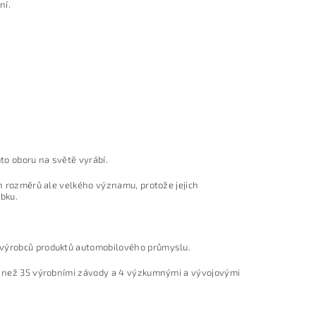
ní.
to oboru na světě vyrábí.
ch rozměrů ale velkého významu, protože jejich
bku.
ť výrobců produktů automobilového průmyslu.
ce než 35 výrobními závody a 4 výzkumnými a vývojovými