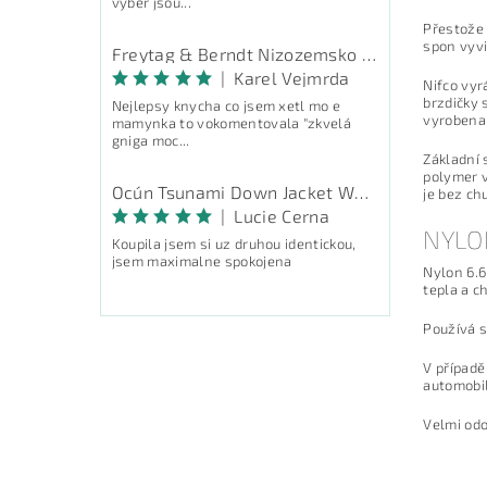
výběr jsou...
Přestože 
spon vyvi
Freytag & Berndt Nizozemsko - průvodce
|
Karel Vejmrda
Nifco vyr
brzdičky 
Nejlepsy knycha co jsem xetl mo e
vyrobena 
mamynka to vokomentovala "zkvelá
gniga moc...
Základní 
polymer v
Ocún Tsunami Down Jacket Women - péřová bunda
je bez ch
|
Lucie Cerna
NYLO
Koupila jsem si uz druhou identickou,
jsem maximalne spokojena
Nylon 6.6
tepla a c
Používá s
V případě
automobil
Velmi odo