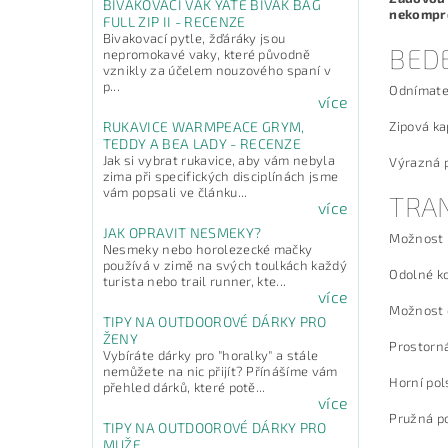
BIVAKOVACÍ VAK YATE BIVAK BAG
nekompro
FULL ZIP II - RECENZE
Bivakovací pytle, žďáráky jsou
BEDE
nepromokavé vaky, které původně
vznikly za účelem nouzového spaní v
p...
Odnímatel
více
Zipová ka
RUKAVICE WARMPEACE GRYM,
TEDDY A BEA LADY - RECENZE
Jak si vybrat rukavice, aby vám nebyla
Výrazná 
zima při specifických disciplínách jsme
vám popsali ve článku...
TRA
více
JAK OPRAVIT NESMEKY?
Možnost p
Nesmeky nebo horolezecké mačky
používá v zimě na svých toulkách každý
Odolné ko
turista nebo trail runner, kte...
více
Možnost 
TIPY NA OUTDOOROVÉ DÁRKY PRO
ŽENY
Prostorná
Vybíráte dárky pro "horalky" a stále
nemůžete na nic přijít? Přínášíme vám
Horní pol
přehled dárků, které potě...
více
Pružná po
TIPY NA OUTDOOROVÉ DÁRKY PRO
MUŽE