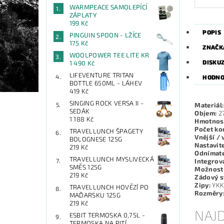
WARMPEACE SAMOLEPÍCÍ
ZÁPLATY
199 Kč
POPIS
PINGUIN SPOON - LŽÍCE
175 Kč
ZNAČK
WOOLPOWER TEE LITE KR
DISKU
1 490 Kč
LIFEVENTURE TRITAN
HODNO
BOTTLE 650ML - LÁHEV
419 Kč
SINGING ROCK VERSA II -
Materiál:
SEDÁK
Objem:
27
1 188 Kč
Hmotnos
Počet ko
TRAVELLUNCH ŠPAGETY
Vnější / 
BOLOGNESE 125G
Nastavit
219 Kč
Odnímate
TRAVELLUNCH MYSLIVECKÁ
Integrov
SMĚS 125G
Možnost 
219 Kč
Zádový s
Zipy:
YK
TRAVELLUNCH HOVĚZÍ PO
Rozměry
MAĎARSKU 125G
219 Kč
NAJD
ESBIT TERMOSKA 0,75L -
TERMOSKA NA PITÍ