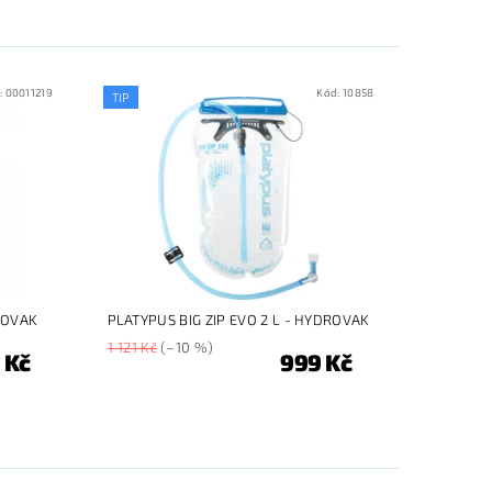
:
00011219
Kód:
10858
TIP
ROVAK
PLATYPUS BIG ZIP EVO 2 L - HYDROVAK
1 121 Kč
(–10 %)
 Kč
999 Kč