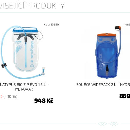
ISEJÍCÍ PRODUKTY
Kód:
10859
Kód
LATYPUS BIG ZIP EVO 1,5 L -
SOURCE WIDEPACK 2 L - HYD
HYDROVAK
869
Kč
(–10 %)
948 Kč