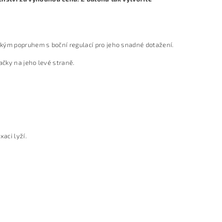
okým popruhem s boční regulací pro jeho snadné dotažení.
čky na jeho levé straně.
aci lyží.