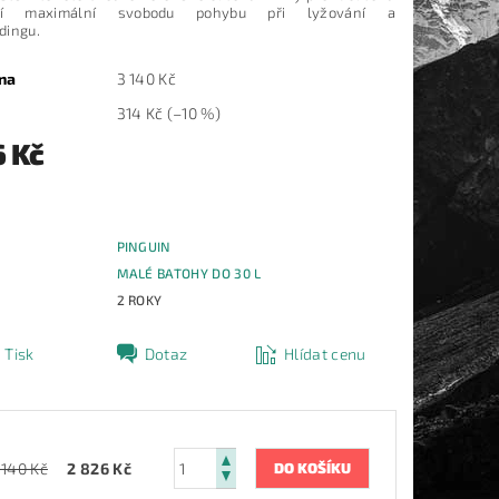
jící maximální svobodu pohybu při lyžování a
dingu.
na
3 140 Kč
314 Kč
(–10 %)
6 Kč
PINGUIN
E
MALÉ BATOHY DO 30 L
2 ROKY
Tisk
Dotaz
Hlídat cenu
 140 Kč
2 826 Kč