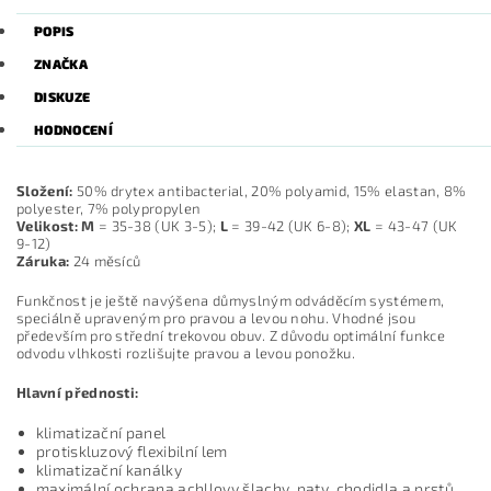
POPIS
ZNAČKA
DISKUZE
HODNOCENÍ
Složení:
50% drytex antibacterial, 20% polyamid, 15% elastan, 8%
polyester, 7% polypropylen
Velikost:
M
= 35-38 (UK 3-5);
L
= 39-42 (UK 6-8);
XL
= 43-47 (UK
9-12)
Záruka:
24 měsíců
Funkčnost je ještě navýšena důmyslným odváděcím systémem,
speciálně upraveným pro pravou a levou nohu. Vhodné jsou
především pro střední trekovou obuv. Z důvodu optimální funkce
odvodu vlhkosti rozlišujte pravou a levou ponožku.
Hlavní přednosti:
klimatizační panel
protiskluzový flexibilní lem
klimatizační kanálky
maximální ochrana achllovy šlachy, paty, chodidla a prstů