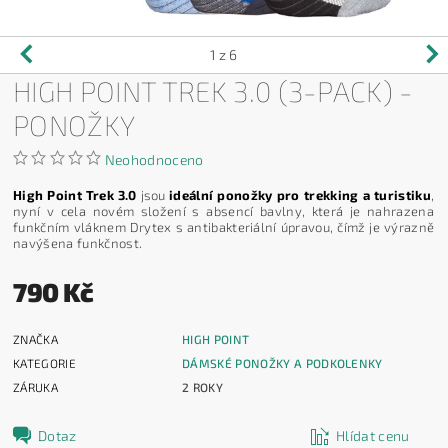
1
z 6
HIGH POINT TREK 3.0 (3-PACK) -
PONOŽKY
Neohodnoceno
High Point Trek 3.0
jsou
ideální ponožky pro trekking a turistiku
,
nyní v cela novém složení s absencí bavlny, která je nahrazena
funkčním vláknem Drytex s antibakteriální úpravou, čímž je výrazně
navýšena funkčnost.
790 Kč
ZNAČKA
HIGH POINT
KATEGORIE
DÁMSKÉ PONOŽKY A PODKOLENKY
ZÁRUKA
2 ROKY
Dotaz
Hlídat cenu