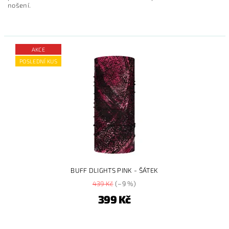
nošení.
AKCE
POSLEDNÍ KUS
BUFF DLIGHTS PINK - ŠÁTEK
439 Kč
(–9 %)
399 Kč