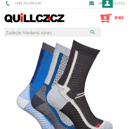
+420 723 767 434
INFO@QUILLCZ.CZ
0
0 Kč