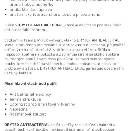
před otlaky a puchýřky
antibakteriální úprava
anatomicky tvarovaná pro levou a pravou nohu
Vlákno
DRYTEX ANTIBACTERIAL
, které je navrženo pro maximální
antibakteriální ochranu.
Výzkumný team DRYTEX vytvořil vlákno DRYTEX ANTIBACTERIAL,
které je navrženo pro maximální antibakteriální ochranu, při použití
stříbrných iontů, které drží vnitřní strukturu vláken. Stříbro
nepůsobí špatně na pokožku a zabraňuje šíření širokého spektra
mikroorganismů.Během doby používání se tvoří mikroskopické
houby, které se drží na vláknech a mohou způsobovat zdravotní
problémy a zápach. DRYTREX ANTIBACTERIAL garantuje odstranění
většiny bakterií.
Mezi hlavní vlastnosti patří:
Antibakteriální účinky
Jemná struktura
Odolnost proti smršťování tkaniny
Nebledne
Rozměrová stálost
DRYTEX ANTIBACTERIAL
zajišťuje díky redukci růstu bakterií a
použití technické textilie maximální ochranu i při dlouhodobém